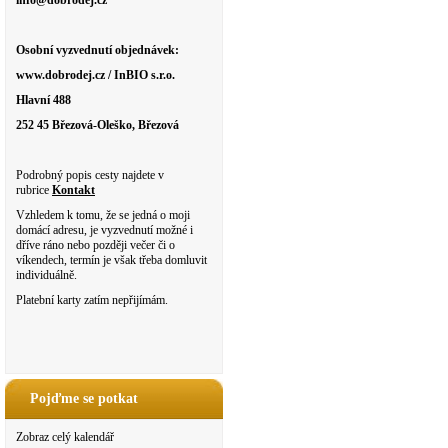
info@dobrodej.cz
Osobní vyzvednutí objednávek:
www.dobrodej.cz / InBIO s.r.o.
Hlavní 488
252 45 Březová-Oleško, Březová
Podrobný popis cesty najdete v
rubrice
Kontakt
Vzhledem k tomu, že se jedná o moji
domácí adresu, je vyzvednutí možné i
dříve ráno nebo později večer či o
víkendech, termín je však třeba domluvit
individuálně.
Platební karty zatím nepřijímám.
Pojďme se potkat
Zobraz celý kalendář