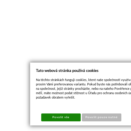
Tato webová stránka používá cookies
Na těchto stránkách fungují cookies, které naše společnosti využíva
prosím Vámi preferovanou variantu. Pokud byste nás potřebovali oh
na společnost, jejíž stránky procházíte, nebo na našeho Pověřence
měli, máte možnost podat stížnost u Úřadu pro ochranu osobních ú
požadavek obratem vyřešit.
Povolit vše
Povolit pouze nutné