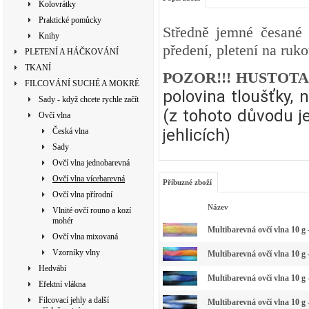
Kolovrátky
Praktické pomůcky
Středně jemné česané 
Knihy
předení, pletení na ruko
PLETENÍ A HÁČKOVÁNÍ
TKANÍ
POZOR!!! HUSTOT
FILCOVÁNÍ SUCHÉ A MOKRÉ
polovina tloušťky, 
Sady - když chcete rychle začít
(z tohoto důvodu je
Ovčí vlna
jehlicích)
Česká vlna
Sady
Ovčí vlna jednobarevná
Ovčí vlna vícebarevná
Příbuzné zboží
Ovčí vlna přírodní
Název
Vlnité ovčí rouno a kozí
mohér
Multibarevná ovčí vlna 10 g -
Ovčí vlna mixovaná
Vzorníky vlny
Multibarevná ovčí vlna 10 g 
Hedvábí
Multibarevná ovčí vlna 10 g
Efektní vlákna
Filcovací jehly a další
Multibarevná ovčí vlna 10 g 