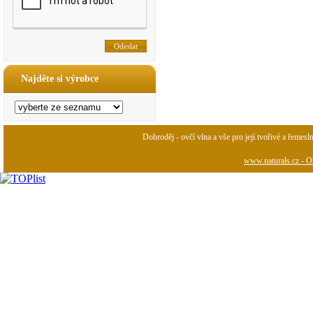
Najděte si výrobce
Dobroděj - ovčí vlna a vše pro její tvořivé a řemesl
www.naturals.cz - Ob