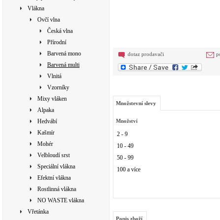
Vlákna
Ovčí vlna
Česká vlna
Přírodní
Barvená mono
dotaz prodavači
p
Barvená multi
Vlnitá
Vzorníky
Mixy vláken
Množstevní slevy
Alpaka
Hedvábí
Množství
Kašmír
2 - 9
Mohér
10 - 49
Velbloudí srst
50 - 99
Speciální vlákna
100 a více
Efektní vlákna
Rostlinná vlákna
NO WASTE vlákna
Vřetánka
Popis zboží