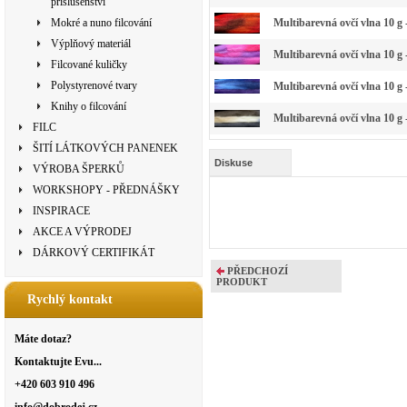
příslušenství
Mokré a nuno filcování
Multibarevná ovčí vlna 10 g
Výplňový materiál
Multibarevná ovčí vlna 10 g
Filcované kuličky
Polystyrenové tvary
Multibarevná ovčí vlna 10 g 
Knihy o filcování
Multibarevná ovčí vlna 10 g 
FILC
ŠITÍ LÁTKOVÝCH PANENEK
Diskuse
VÝROBA ŠPERKŮ
WORKSHOPY - PŘEDNÁŠKY
INSPIRACE
AKCE A VÝPRODEJ
DÁRKOVÝ CERTIFIKÁT
PŘEDCHOZÍ
PRODUKT
Rychlý kontakt
Máte dotaz?
Kontaktujte Evu...
+420 603 910 496