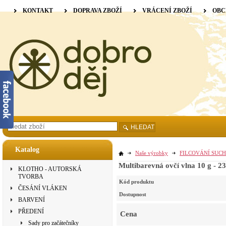
KONTAKT
DOPRAVA ZBOŽÍ
VRÁCENÍ ZBOŽÍ
OBC
HLEDAT
Katalog
Naše výrobky
FILCOVÁNÍ SUCH
Multibarevná ovčí vlna 10 g - 2
KLOTHO - AUTORSKÁ
TVORBA
Kód produktu
ČESÁNÍ VLÁKEN
Dostupnost
BARVENÍ
PŘEDENÍ
Cena
Sady pro začátečníky