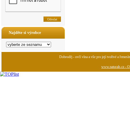
Najděte si výrobce
Dobroděj - ovčí vlna a vše pro její tvořivé a řemesl
www.naturals.cz - Ob