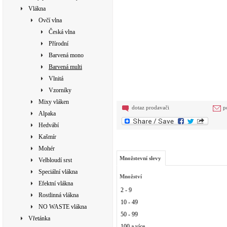
Vlákna
Ovčí vlna
Česká vlna
Přírodní
Barvená mono
Barvená multi
Vlnitá
Vzorníky
Mixy vláken
dotaz prodavači
p
Alpaka
Hedvábí
Kašmír
Mohér
Množstevní slevy
Velbloudí srst
Speciální vlákna
Množství
Efektní vlákna
2 - 9
Rostlinná vlákna
10 - 49
NO WASTE vlákna
50 - 99
Vřetánka
100 a více