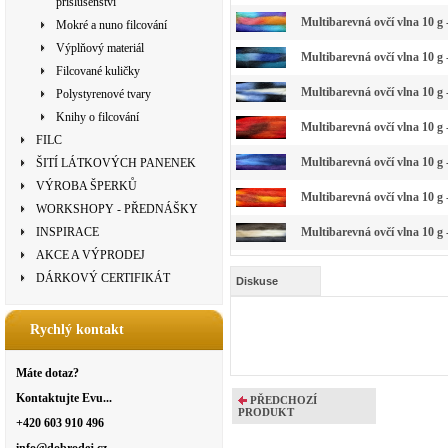
příslušenství
Multibarevná ovčí vlna 10 g 
Mokré a nuno filcování
Výplňový materiál
Multibarevná ovčí vlna 10 g
Filcované kuličky
Multibarevná ovčí vlna 10 g 
Polystyrenové tvary
Knihy o filcování
Multibarevná ovčí vlna 10 g
FILC
Multibarevná ovčí vlna 10 g 
ŠITÍ LÁTKOVÝCH PANENEK
VÝROBA ŠPERKŮ
Multibarevná ovčí vlna 10 g 
WORKSHOPY - PŘEDNÁŠKY
INSPIRACE
Multibarevná ovčí vlna 10 g 
AKCE A VÝPRODEJ
DÁRKOVÝ CERTIFIKÁT
Diskuse
Rychlý kontakt
Máte dotaz?
Kontaktujte Evu...
PŘEDCHOZÍ
PRODUKT
+420 603 910 496