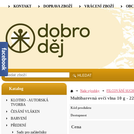
KONTAKT
DOPRAVA ZBOŽÍ
VRÁCENÍ ZBOŽÍ
OBC
HLEDAT
Katalog
Naše výrobky
FILCOVÁNÍ SUCH
Multibarevná ovčí vlna 10 g - 2
KLOTHO - AUTORSKÁ
TVORBA
Kód produktu
ČESÁNÍ VLÁKEN
Dostupnost
BARVENÍ
PŘEDENÍ
Cena
Sady pro začátečníky