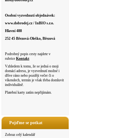
info@dobrodej.cz
Osobní vyzvednutí objednávek:
www.dobrodej.cz / InBIO s.r.o.
Hlavní 488
252 45 Březová-Oleško, Březová
Podrobný popis cesty najdete v
rubrice
Kontakt
Vzhledem k tomu, že se jedná o moji
domácí adresu, je vyzvednutí možné i
dříve ráno nebo později večer či o
víkendech, termín je však třeba domluvit
individuálně.
Platební karty zatím nepřijímám.
Pojďme se potkat
Zobraz celý kalendář