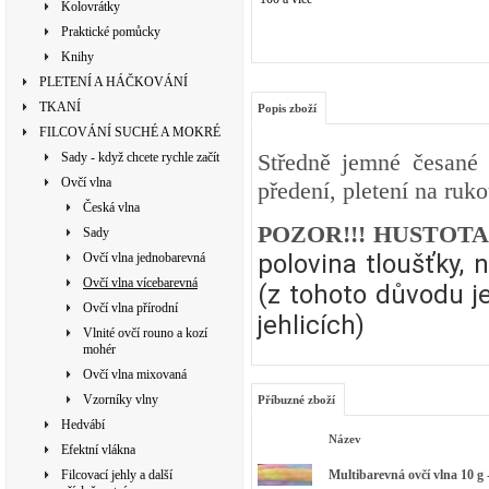
Kolovrátky
Praktické pomůcky
Knihy
PLETENÍ A HÁČKOVÁNÍ
TKANÍ
Popis zboží
FILCOVÁNÍ SUCHÉ A MOKRÉ
Středně jemné česané 
Sady - když chcete rychle začít
Ovčí vlna
předení, pletení na ruko
Česká vlna
POZOR!!! HUSTOT
Sady
polovina tloušťky, 
Ovčí vlna jednobarevná
Ovčí vlna vícebarevná
(z tohoto důvodu je
Ovčí vlna přírodní
jehlicích)
Vlnité ovčí rouno a kozí
mohér
Ovčí vlna mixovaná
Vzorníky vlny
Příbuzné zboží
Hedvábí
Název
Efektní vlákna
Filcovací jehly a další
Multibarevná ovčí vlna 10 g -