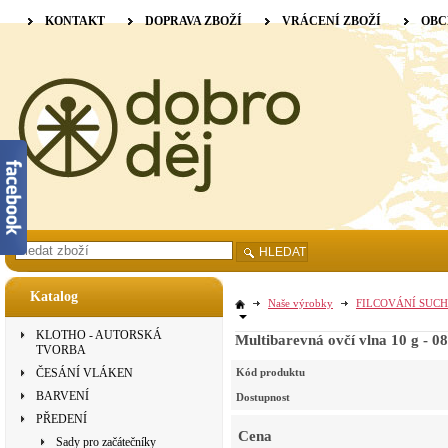
KONTAKT
DOPRAVA ZBOŽÍ
VRÁCENÍ ZBOŽÍ
OBC
HLEDAT
Katalog
Naše výrobky
FILCOVÁNÍ SUCH
KLOTHO - AUTORSKÁ
Multibarevná ovčí vlna 10 g - 0
TVORBA
ČESÁNÍ VLÁKEN
Kód produktu
BARVENÍ
Dostupnost
PŘEDENÍ
Cena
Sady pro začátečníky