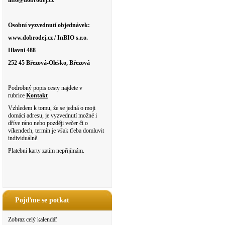
info@dobrodej.cz
Osobní vyzvednutí objednávek:
www.dobrodej.cz / InBIO s.r.o.
Hlavní 488
252 45 Březová-Oleško, Březová
Podrobný popis cesty najdete v
rubrice
Kontakt
Vzhledem k tomu, že se jedná o moji
domácí adresu, je vyzvednutí možné i
dříve ráno nebo později večer či o
víkendech, termín je však třeba domluvit
individuálně.
Platební karty zatím nepřijímám.
Pojďme se potkat
Zobraz celý kalendář