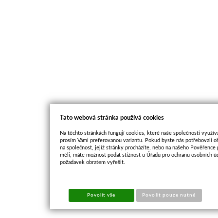
Tato webová stránka používá cookies
Na těchto stránkách fungují cookies, které naše společnosti využíva
prosím Vámi preferovanou variantu. Pokud byste nás potřebovali oh
na společnost, jejíž stránky procházíte, nebo na našeho Pověřence
měli, máte možnost podat stížnost u Úřadu pro ochranu osobních ú
požadavek obratem vyřešit.
Povolit vše
Povolit pouze nutné