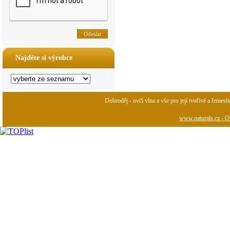
Najděte si výrobce
Dobroděj - ovčí vlna a vše pro její tvořivé a řemesl
www.naturals.cz - Ob