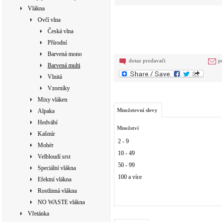
Vlákna
Ovčí vlna
Česká vlna
Přírodní
Barvená mono
dotaz prodavači
p
Barvená multi
Vlnitá
Vzorníky
Mixy vláken
Množstevní slevy
Alpaka
Hedvábí
Množství
Kašmír
2 - 9
Mohér
10 - 49
Velbloudí srst
50 - 99
Speciální vlákna
100 a více
Efektní vlákna
Rostlinná vlákna
NO WASTE vlákna
Vřetánka