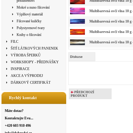
příslušenství
Multibarevná ovčí vlna 10 g
Mokré a nuno filcování
Multibarevná ovčí vlna 10 g
Výplňový materiál
Filcované kuličky
Multibarevná ovčí vlna 10 g 
Polystyrenové tvary
Multibarevná ovčí vlna 10 g 
Knihy o filcování
FILC
Multibarevná ovčí vlna 10 g 
ŠITÍ LÁTKOVÝCH PANENEK
VÝROBA ŠPERKŮ
Diskuse
WORKSHOPY - PŘEDNÁŠKY
INSPIRACE
AKCE A VÝPRODEJ
DÁRKOVÝ CERTIFIKÁT
PŘEDCHOZÍ
PRODUKT
Rychlý kontakt
Máte dotaz?
Kontaktujte Evu...
+420 603 910 496