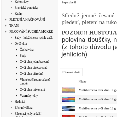
Kolovrátky
Popis zboží
Praktické pomůcky
Knihy
Středně jemné česané 
PLETENÍ A HÁČKOVÁNÍ
předení, pletení na ruko
TKANÍ
POZOR!!! HUSTOT
FILCOVÁNÍ SUCHÉ A MOKRÉ
Sady - když chcete rychle začít
polovina tloušťky, 
Ovčí vlna
(z tohoto důvodu je
Česká vlna
jehlicích)
Sady
Ovčí vlna jednobarevná
Ovčí vlna vícebarevná
Příbuzné zboží
Ovčí vlna přírodní
Vlnité ovčí rouno a kozí
Název
mohér
Ovčí vlna mixovaná
Multibarevná ovčí vlna 10 g -
Vzorníky vlny
Multibarevná ovčí vlna 10 g 
Hedvábí
Efektní vlákna
Multibarevná ovčí vlna 10 g 
Filcovací jehly a další