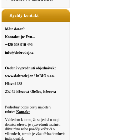
Rychlý kontakt
Máte dotaz?
Kontaktujte Evu...
+420 603 910 496
info@dobrodej.cz
Osobní vyzvednutí objednávek:
www.dobrodej.cz / InBIO s.r.o.
Hlavní 488
252 45 Březová-Oleško, Březová
Podrobný popis cesty najdete v
rubrice
Kontakt
Vzhledem k tomu, že se jedná o moji
domácí adresu, je vyzvednutí možné i
dříve ráno nebo později večer či o
víkendech, termín je však třeba domluvit
individuálně.