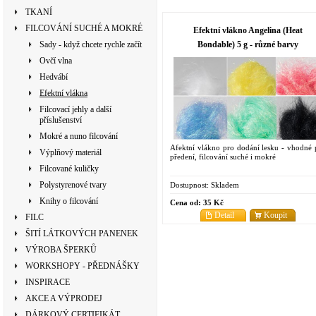
TKANÍ
FILCOVÁNÍ SUCHÉ A MOKRÉ
Efektní vlákno Angelina (Heat
Bondable) 5 g - různé barvy
Sady - když chcete rychle začít
Ovčí vlna
Hedvábí
Efektní vlákna
Filcovací jehly a další
příslušenství
Mokré a nuno filcování
Afektní vlákno pro dodání lesku - vhodné 
Výplňový materiál
předení, filcování suché i mokré
Filcované kuličky
Polystyrenové tvary
Dostupnost:
Skladem
Knihy o filcování
Cena od:
35 Kč
Detail
Koupit
FILC
ŠITÍ LÁTKOVÝCH PANENEK
VÝROBA ŠPERKŮ
WORKSHOPY - PŘEDNÁŠKY
INSPIRACE
AKCE A VÝPRODEJ
DÁRKOVÝ CERTIFIKÁT