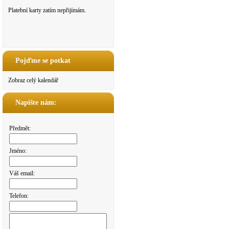
Platební karty zatím nepřijímám.
Pojďme se potkat
Zobraz celý kalendář
Napište nám:
Předmět:
Jméno:
Váš email:
Telefon: