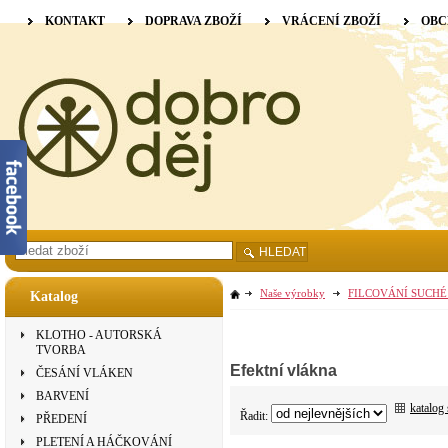
KONTAKT
DOPRAVA ZBOŽÍ
VRÁCENÍ ZBOŽÍ
OBC
HLEDAT
Naše výrobky
FILCOVÁNÍ SUCHÉ
Katalog
KLOTHO - AUTORSKÁ
TVORBA
Efektní vlákna
ČESÁNÍ VLÁKEN
BARVENÍ
katalog
Řadit:
PŘEDENÍ
PLETENÍ A HÁČKOVÁNÍ