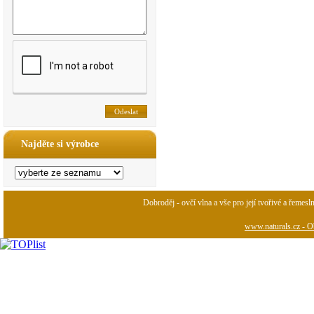
Najděte si výrobce
Dobroděj - ovčí vlna a vše pro její tvořivé a řemesl
www.naturals.cz - Ob