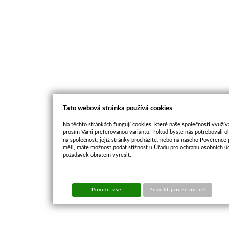
Tato webová stránka používá cookies
Na těchto stránkách fungují cookies, které naše společnosti využíva
prosím Vámi preferovanou variantu. Pokud byste nás potřebovali oh
na společnost, jejíž stránky procházíte, nebo na našeho Pověřence
měli, máte možnost podat stížnost u Úřadu pro ochranu osobních ú
požadavek obratem vyřešit.
Povolit vše
Povolit pouze nutné