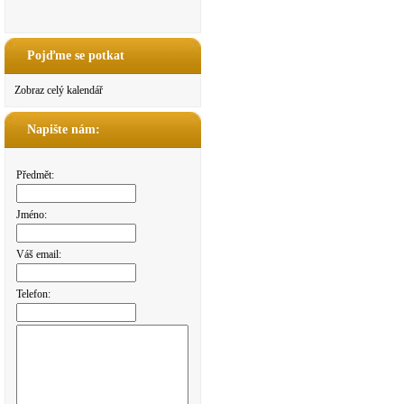
Pojďme se potkat
Zobraz celý kalendář
Napište nám:
Předmět:
Jméno:
Váš email:
Telefon: