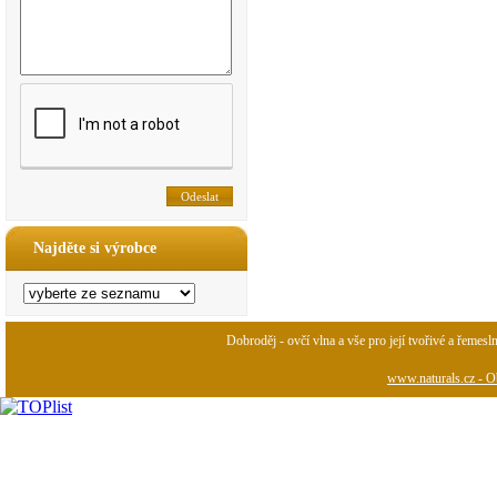
Najděte si výrobce
Dobroděj - ovčí vlna a vše pro její tvořivé a řemesl
www.naturals.cz - Ob