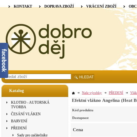
KONTAKT
DOPRAVA ZBOŽÍ
VRÁCENÍ ZBOŽÍ
OBC
HLEDAT
Katalog
Naše výrobky
PŘEDENÍ
Vlák
Efektní vlákno Angelina (Heat B
KLOTHO - AUTORSKÁ
TVORBA
Kód produktu
ČESÁNÍ VLÁKEN
Dostupnost
BARVENÍ
PŘEDENÍ
Cena
Sady pro začátečníky