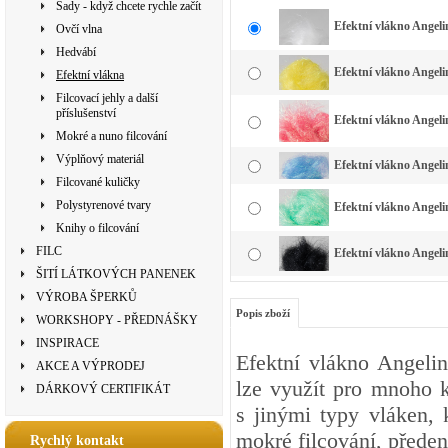
Sady - když chcete rychle začít
Efektní vlákno Angelin
Ovčí vlna
Hedvábí
Efektní vlákno Angelin
Efektní vlákna
Filcovací jehly a další
příslušenství
Efektní vlákno Angeli
Mokré a nuno filcování
Výplňový materiál
Efektní vlákno Angeli
Filcované kuličky
Polystyrenové tvary
Efektní vlákno Angeli
Knihy o filcování
FILC
Efektní vlákno Angeli
ŠITÍ LÁTKOVÝCH PANENEK
VÝROBA ŠPERKŮ
Popis zboží
WORKSHOPY - PŘEDNÁŠKY
INSPIRACE
Efektní vlákno Angelin
AKCE A VÝPRODEJ
lze využít pro mnoho k
DÁRKOVÝ CERTIFIKÁT
s jinými typy vláken, 
mokré filcování, předen
Rychlý kontakt