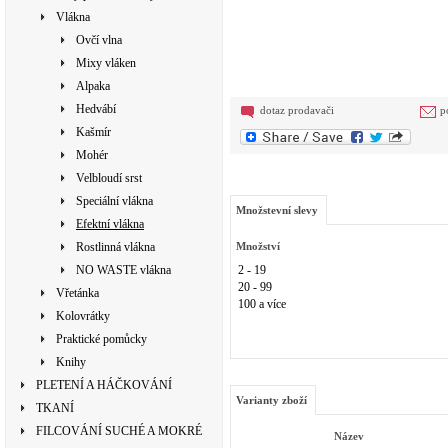
Vlákna
Ovčí vlna
Mixy vláken
Alpaka
Hedvábí
dotaz prodavači
p
Kašmír
Mohér
Velbloudí srst
Speciální vlákna
Množstevní slevy
Efektní vlákna
Rostlinná vlákna
Množství
NO WASTE vlákna
2 - 19
20 - 99
Vřetánka
100 a více
Kolovrátky
Praktické pomůcky
Knihy
PLETENÍ A HÁČKOVÁNÍ
Varianty zboží
TKANÍ
FILCOVÁNÍ SUCHÉ A MOKRÉ
Název