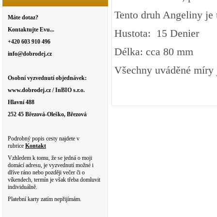
Tento druh Angeliny je 
Máte dotaz?
Kontaktujte Evu...
Hustota: 15 Denier
+420 603 910 496
Délka: cca 80 mm
info@dobrodej.cz
Všechny uváděné míry j
Osobní vyzvednutí objednávek:
www.dobrodej.cz / InBIO s.r.o.
Hlavní 488
252 45 Březová-Oleško, Březová
Podrobný popis cesty najdete v
rubrice
Kontakt
Vzhledem k tomu, že se jedná o moji
domácí adresu, je vyzvednutí možné i
dříve ráno nebo později večer či o
víkendech, termín je však třeba domluvit
individuálně.
Platební karty zatím nepřijímám.