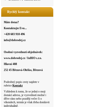
Rychlý kontakt
Máte dotaz?
Kontaktujte Evu...
+420 603 910 496
info@dobrodej.cz
Osobní vyzvednutí objednávek:
www.dobrodej.cz / InBIO s.r.o.
Hlavní 488
252 45 Březová-Oleško, Březová
Podrobný popis cesty najdete v
rubrice
Kontakt
Vzhledem k tomu, že se jedná o moji
domácí adresu, je vyzvednutí možné i
dříve ráno nebo později večer či o
víkendech, termín je však třeba domluvit
individuálně.