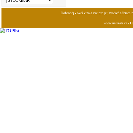
Dobroděj - ovčí vlna a vše pro její tvořivé a řemesl
www.naturals.cz - Ob