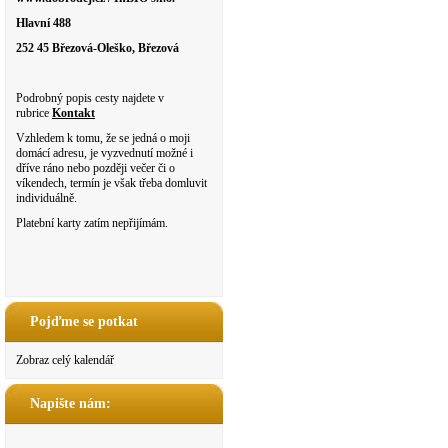
Hlavní 488
252 45 Březová-Oleško, Březová
Podrobný popis cesty najdete v
rubrice
Kontakt
Vzhledem k tomu, že se jedná o moji
domácí adresu, je vyzvednutí možné i
dříve ráno nebo později večer či o
víkendech, termín je však třeba domluvit
individuálně.
Platební karty zatím nepřijímám.
Pojďme se potkat
Zobraz celý kalendář
Napište nám: