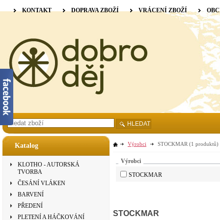
KONTAKT
DOPRAVA ZBOŽÍ
VRÁCENÍ ZBOŽÍ
OBC
HLEDAT
Výrobci
STOCKMAR
(1 produktů)
Katalog
Výrobci
KLOTHO - AUTORSKÁ
TVORBA
STOCKMAR
ČESÁNÍ VLÁKEN
BARVENÍ
PŘEDENÍ
STOCKMAR
PLETENÍ A HÁČKOVÁNÍ