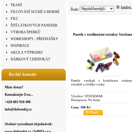
TKANÍ
katalog
Řadit:
FILCOVÁNÍ SUCHÉ A MOKRÉ
FILC
ŠITÍ LÁTKOVÝCH PANENEK
VÝROBA ŠPERKŮ
Pastely s rostlinnými extrakty Stockma
WORKSHOPY - PŘEDNÁŠKY
INSPIRACE
AKCE A VÝPRODEJ
DÁRKOVÝ CERTIFIKÁT
Rychlý kontakt
Pastely vznikají z kombinace rostinn
extraktů a včelího vosku
Máte dotaz?
Kontaktujte Evu...
Výrobce:
STOCKMAR
Dostupnost:
Na dotaz
+420 603 910 496
Cena:
500 Kč
info@dobrodej.cz
Detail
Osobní vyzvednutí objednávek:
www.dobrodej.cz / InBIO s.r.o.