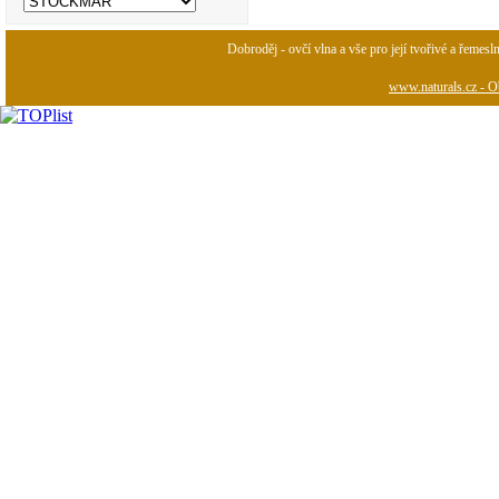
Dobroděj - ovčí vlna a vše pro její tvořivé a řemesl
www.naturals.cz - Ob