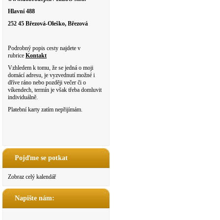
Hlavní 488
252 45 Březová-Oleško, Březová
Podrobný popis cesty najdete v
rubrice
Kontakt
Vzhledem k tomu, že se jedná o moji
domácí adresu, je vyzvednutí možné i
dříve ráno nebo později večer či o
víkendech, termín je však třeba domluvit
individuálně.
Platební karty zatím nepřijímám.
Pojďme se potkat
Zobraz celý kalendář
Napište nám: