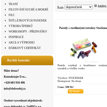
TKANÍ
katalog
Řadit:
FILCOVÁNÍ SUCHÉ A MOKRÉ
FILC
ŠITÍ LÁTKOVÝCH PANENEK
VÝROBA ŠPERKŮ
Pastely s rostlinnými extrakty Stockma
WORKSHOPY - PŘEDNÁŠKY
INSPIRACE
AKCE A VÝPRODEJ
DÁRKOVÝ CERTIFIKÁT
Rychlý kontakt
Pastely vznikají z kombinace rostinn
extraktů a včelího vosku
Máte dotaz?
Kontaktujte Evu...
Výrobce:
STOCKMAR
Dostupnost:
Na dotaz
+420 603 910 496
Cena:
500 Kč
info@dobrodej.cz
Detail
Osobní vyzvednutí objednávek:
www.dobrodej.cz / InBIO s.r.o.