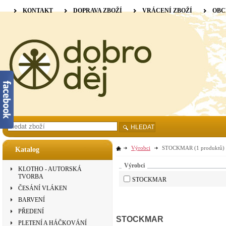
KONTAKT
DOPRAVA ZBOŽÍ
VRÁCENÍ ZBOŽÍ
OBC
HLEDAT
Výrobci
STOCKMAR
(1 produktů)
Katalog
Výrobci
KLOTHO - AUTORSKÁ
TVORBA
STOCKMAR
ČESÁNÍ VLÁKEN
BARVENÍ
PŘEDENÍ
STOCKMAR
PLETENÍ A HÁČKOVÁNÍ