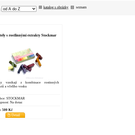
katalog s obrázky
seznam
:
tely s rostlinnými extrakty Stockmar
ely vznikají z kombinace rostinných
ktů a včelího vosku
bce:
STOCKMAR
pnost:
Na dotaz
:
500 Kč
Detail