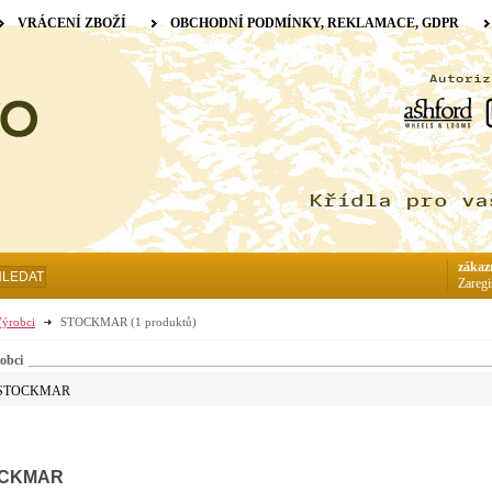
VRÁCENÍ ZBOŽÍ
OBCHODNÍ PODMÍNKY, REKLAMACE, GDPR
zákaz
HLEDAT
Zaregi
ýrobci
STOCKMAR
(1 produktů)
obci
STOCKMAR
CKMAR