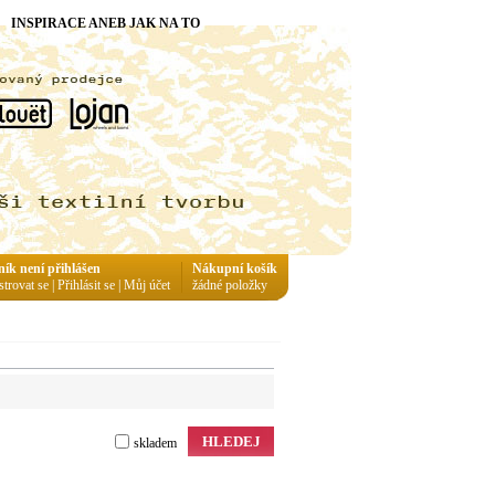
INSPIRACE ANEB JAK NA TO
ník není přihlášen
Nákupní košík
strovat se
|
Přihlásit se
|
Můj účet
žádné položky
HLEDEJ
skladem