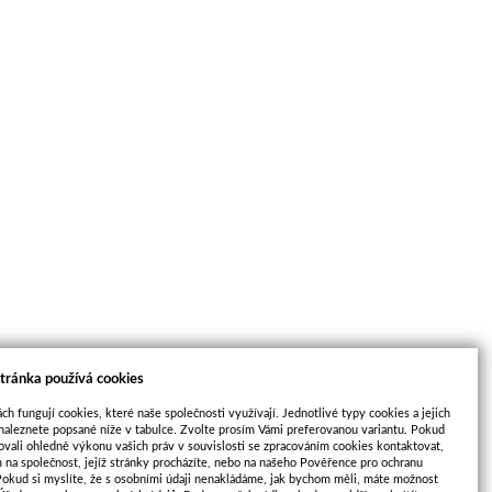
tránka používá cookies
ch fungují cookies, které naše společnosti využívají. Jednotlivé typy cookies a jejich
naleznete popsané níže v tabulce. Zvolte prosím Vámi preferovanou variantu. Pokud
ovali ohledně výkonu vašich práv v souvislosti se zpracováním cookies kontaktovat,
m na společnost, jejíž stránky procházíte, nebo na našeho Pověřence pro ochranu
Pokud si myslíte, že s osobními údaji nenakládáme, jak bychom měli, máte možnost