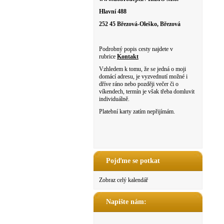
Hlavní 488
252 45 Březová-Oleško, Březová
Podrobný popis cesty najdete v
rubrice
Kontakt
Vzhledem k tomu, že se jedná o moji
domácí adresu, je vyzvednutí možné i
dříve ráno nebo později večer či o
víkendech, termín je však třeba domluvit
individuálně.
Platební karty zatím nepřijímám.
Pojďme se potkat
Zobraz celý kalendář
Napište nám: