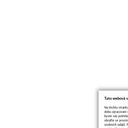
Tato webová s
Na těchto stránká
dobu zpracování 
byste nás potřeb
obraťte se prosí
osobních údajů. 