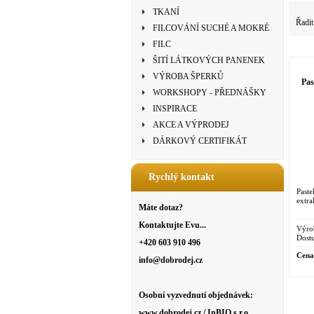
TKANÍ
Řadit
FILCOVÁNÍ SUCHÉ A MOKRÉ
FILC
ŠITÍ LÁTKOVÝCH PANENEK
VÝROBA ŠPERKŮ
Pas
WORKSHOPY - PŘEDNÁŠKY
INSPIRACE
AKCE A VÝPRODEJ
DÁRKOVÝ CERTIFIKÁT
Rychlý kontakt
Past
extra
Máte dotaz?
Kontaktujte Evu...
Výro
Dostu
+420 603 910 496
Cena
info@dobrodej.cz
Osobní vyzvednutí objednávek:
www.dobrodej.cz / InBIO s.r.o.