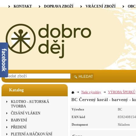
KONTAKT
DOPRAVA ZBOŽÍ
VRÁCENÍ ZBOŽÍ
OBC
HLEDAT
Katalog
Naše výrobky
VÝROBA ŠPERKŮ
BC Červený korál - barvený - k
KLOTHO - AUTORSKÁ
TVORBA
Výrobce
BC
ČESÁNÍ VLÁKEN
EAN kód
8592408154
BARVENÍ
Dostupnost
Skladem
PŘEDENÍ
PLETENÍ A HÁČKOVÁNÍ