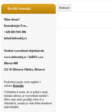
Diskuse
Rychlý kontakt
Máte dotaz?
Kontaktujte Evu...
+420 603 910 496
info@dobrodej.cz
Osobní vyzvednutí objednávek:
www.dobrodej.cz / InBIO s.r.o.
Hlavní 488
252 45 Březová-Oleško, Březová
Podrobný popis cesty najdete v
rubrice
Kontakt
Vzhledem k tomu, že se jedná o moji
domácí adresu, je vyzvednutí možné i
dříve ráno nebo později večer či o
víkendech, termín je však třeba domluvit
individuálně.