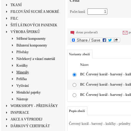
Cena
TKANÍ
FILCOVÁNÍ SUCHÉ A MOKRÉ
Počet kusů
FILC
ŠITÍ LÁTKOVÝCH PANENEK
VÝROBA ŠPERKŮ
dotaz prodavači
p
Stříbrné komponenty
Bižuterní komponenty
Přívěsky
Varianty zboží
Návlekový a vázací materiál
Název
Korálky
Minerály
BC Červený korál - barvený - ku
Peříčka
BC Červený korál - barvený - ku
Vyšívání
Metalické pajetky
BC Červený korál - barvený - ku
Nástroje
WORKSHOPY - PŘEDNÁŠKY
Popis zboží
INSPIRACE
AKCE A VÝPRODEJ
Červený korál - barvený - kuličky - průměry 
DÁRKOVÝ CERTIFIKÁT