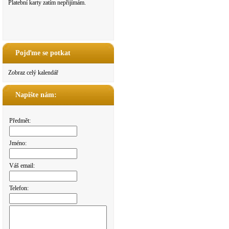
Platební karty zatím nepřijímám.
Pojďme se potkat
Zobraz celý kalendář
Napište nám:
Předmět:
Jméno:
Váš email:
Telefon: