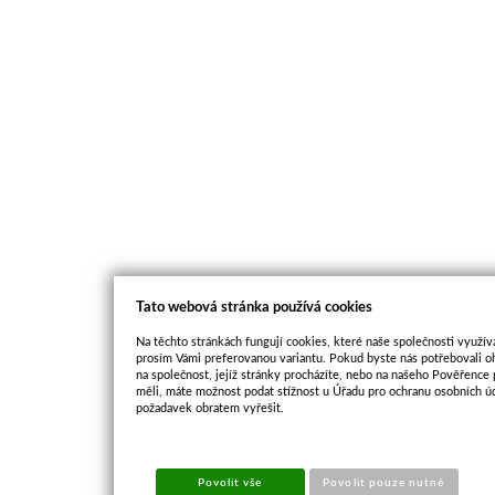
Tato webová stránka používá cookies
Na těchto stránkách fungují cookies, které naše společnosti využíva
prosím Vámi preferovanou variantu. Pokud byste nás potřebovali oh
na společnost, jejíž stránky procházíte, nebo na našeho Pověřence
měli, máte možnost podat stížnost u Úřadu pro ochranu osobních ú
požadavek obratem vyřešit.
Povolit vše
Povolit pouze nutné