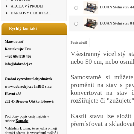
AKCE A VÝPRODEJ
LOJAN Stolní stav 4-l
DÁRKOVÝ CERTIFIKÁT
LOJAN Stolní stav 8-l
Rychlý kontakt
Máte dotaz?
Popis zboží
Kontaktujte Evu...
Všestranný vícelistý st
+420 603 910 496
nebo 50 cm, nebo osmil
info@dobrodej.cz
Samostatně si můžete
Osobní vyzvednutí objednávek:
proměnit na stav s pev
www.dobrodej.cz / InBIO s.r.o.
konvertovat na stav 
Hlavní 488
rozšiřujete či "zužujet
252 45 Březová-Oleško, Březová
Kastli stavu lze slož
Podrobný popis cesty najdete v
rubrice
Kontakt
přemísťovat a skladovat
Vzhledem k tomu, že se jedná o moji
domácí adresu, je vyzvednutí možné i