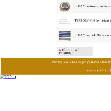
LOJAN Politura se včelím v
TEXSOLV Nitěnky - různé 
LOJAN Paprsek 30 cm - ke s
PŘEDCHOZÍ
PRODUKT
Dobroděj - ovčí vlna a vše pro její tvořivé a řemesl
www.naturals.cz - Ob