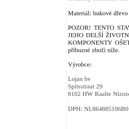
Materiál: bukové dřevo
POZOR! TENTO ST
JEHO DELŠÍ ŽIVOT
KOMPONENTY OŠETŘ
příbuzné zboží níže.
Výrobce:
Lojan bv
Spitsstraat 29
8102 HW Raalte Nizo
DPH: NL864885106B0