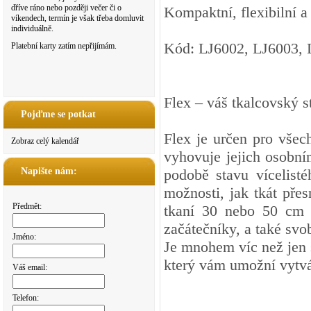
dříve ráno nebo později večer či o
Kompaktní, flexibilní a
víkendech, termín je však třeba domluvit
individuálně.
Kód: LJ6002, LJ6003, 
Platební karty zatím nepřijímám.
Flex – váš tkalcovský s
Pojďme se potkat
Flex je určen pro všechn
Zobraz celý kalendář
vyhovuje jejich osobní
Napište nám:
podobě stavu vícelist
možnosti, jak tkát pře
Předmět:
tkaní 30 nebo 50 cm a
začátečníky, a také svo
Jméno:
Je mnohem víc než jen s
který vám umožní vytvá
Váš email:
Telefon: