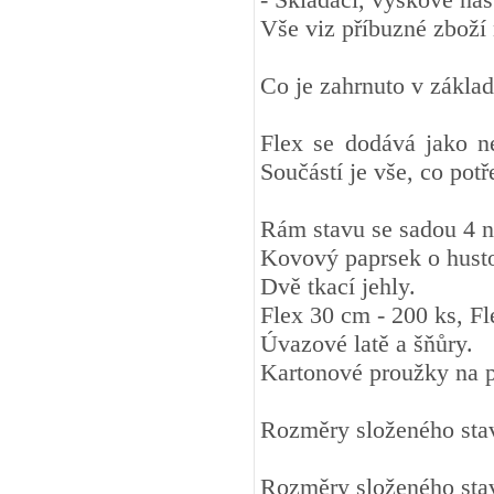
Vše viz příbuzné zboží 
Co je zahrnuto v zákla
Flex se dodává jako n
Součástí je vše, co potř
Rám stavu se sadou 4 ne
Kovový paprsek o husto
Dvě tkací jehly.
Flex 30 cm - 200 ks, F
Úvazové latě a šňůry.
Kartonové proužky na p
Rozměry složeného sta
Rozměry složeného sta