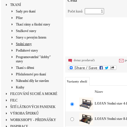
Cena
TKANÍ
Sady pro tkaní
Počet kusů
Příze
Tkací rámy a školní stavy
Stužkové stavy
Stavy s pevným listem
Stolní stavy
Podlahové stavy
Programovatelné "dobby"
dotaz prodavači
p
stavy
Tkaní s dětmi
Příslušenství pro tkaní
Náhradní díly ke stavům
Varianty zboží
Knihy
Název
FILCOVÁNÍ SUCHÉ A MOKRÉ
FILC
LOJAN Stolní stav 4-l
ŠITÍ LÁTKOVÝCH PANENEK
VÝROBA ŠPERKŮ
LOJAN Stolní stav 8-l
WORKSHOPY - PŘEDNÁŠKY
INSPIRACE