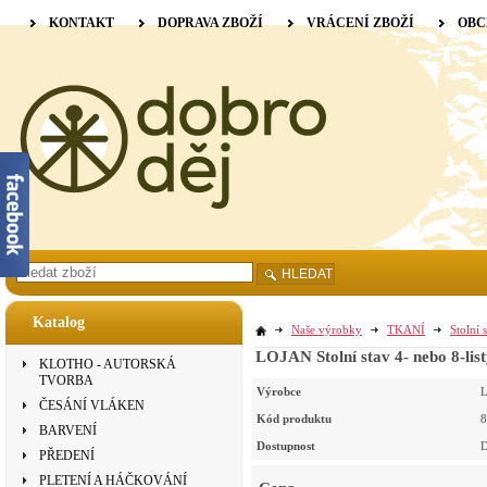
KONTAKT
DOPRAVA ZBOŽÍ
VRÁCENÍ ZBOŽÍ
OBC
HLEDAT
Katalog
Naše výrobky
TKANÍ
Stolní 
LOJAN Stolní stav 4- nebo 8-lis
KLOTHO - AUTORSKÁ
TVORBA
Výrobce
L
ČESÁNÍ VLÁKEN
Kód produktu
8
BARVENÍ
Dostupnost
D
PŘEDENÍ
PLETENÍ A HÁČKOVÁNÍ