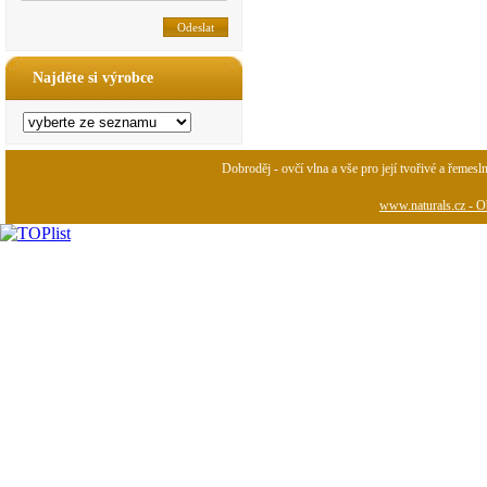
Najděte si výrobce
Dobroděj - ovčí vlna a vše pro její tvořivé a řemesl
www.naturals.cz - Ob