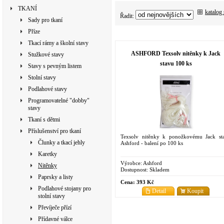
TKANÍ
katalog
Řadit:
Sady pro tkaní
Příze
Tkací rámy a školní stavy
ASHFORD Texsolv nitěnky k Jack
Stužkové stavy
stavu 100 ks
Stavy s pevným listem
Stolní stavy
Podlahové stavy
Programovatelné "dobby"
stavy
Tkaní s dětmi
Příslušenství pro tkaní
Texsolv nitěnky k ponožkovému Jack st
Člunky a tkací jehly
Ashford - balení po 100 ks
Karetky
Výrobce:
Ashford
Nitěnky
Dostupnost:
Skladem
Paprsky a listy
Cena:
393 Kč
Podlahové stojany pro
Detail
Koupit
stolní stavy
Převíječe přízí
Přídavné válce