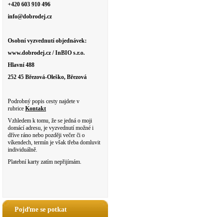
+420 603 910 496
info@dobrodej.cz
Osobní vyzvednutí objednávek:
www.dobrodej.cz / InBIO s.r.o.
Hlavní 488
252 45 Březová-Oleško, Březová
Podrobný popis cesty najdete v
rubrice
Kontakt
Vzhledem k tomu, že se jedná o moji
domácí adresu, je vyzvednutí možné i
dříve ráno nebo později večer či o
víkendech, termín je však třeba domluvit
individuálně.
Platební karty zatím nepřijímám.
Pojďme se potkat