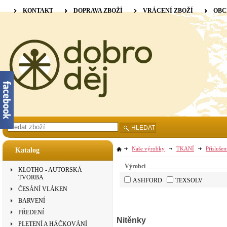
KONTAKT
DOPRAVA ZBOŽÍ
VRÁCENÍ ZBOŽÍ
OBC
HLEDAT
Naše výrobky
TKANÍ
Příslušen
Katalog
Výrobci
KLOTHO - AUTORSKÁ
TVORBA
ASHFORD
TEXSOLV
ČESÁNÍ VLÁKEN
BARVENÍ
PŘEDENÍ
Nitěnky
PLETENÍ A HÁČKOVÁNÍ