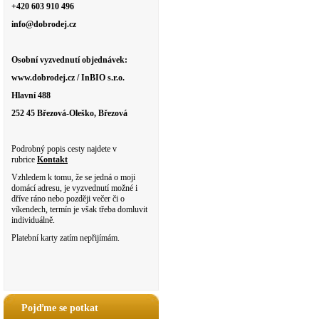
+420 603 910 496
info@dobrodej.cz
Osobní vyzvednutí objednávek:
www.dobrodej.cz / InBIO s.r.o.
Hlavní 488
252 45 Březová-Oleško, Březová
Podrobný popis cesty najdete v
rubrice
Kontakt
Vzhledem k tomu, že se jedná o moji
domácí adresu, je vyzvednutí možné i
dříve ráno nebo později večer či o
víkendech, termín je však třeba domluvit
individuálně.
Platební karty zatím nepřijímám.
Pojďme se potkat