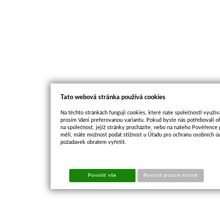
Tato webová stránka používá cookies
Na těchto stránkách fungují cookies, které naše společnosti využíva
prosím Vámi preferovanou variantu. Pokud byste nás potřebovali oh
na společnost, jejíž stránky procházíte, nebo na našeho Pověřence
měli, máte možnost podat stížnost u Úřadu pro ochranu osobních ú
požadavek obratem vyřešit.
Povolit vše
Povolit pouze nutné