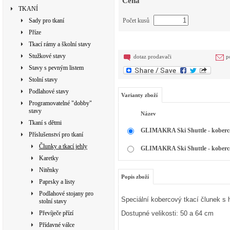
Cena
TKANÍ
Sady pro tkaní
Počet kusů
Příze
Tkací rámy a školní stavy
Stužkové stavy
dotaz prodavači
p
Stavy s pevným listem
Stolní stavy
Podlahové stavy
Varianty zboží
Programovatelné "dobby"
stavy
Název
Tkaní s dětmi
GLIMAKRA Ski Shuttle - koberco
Příslušenství pro tkaní
Člunky a tkací jehly
GLIMAKRA Ski Shuttle - koberco
Karetky
Nitěnky
Popis zboží
Paprsky a listy
Podlahové stojany pro
Speciální kobercový tkací člunek s
stolní stavy
Převíječe přízí
Dostupné velikosti: 50 a 64 cm
Přídavné válce