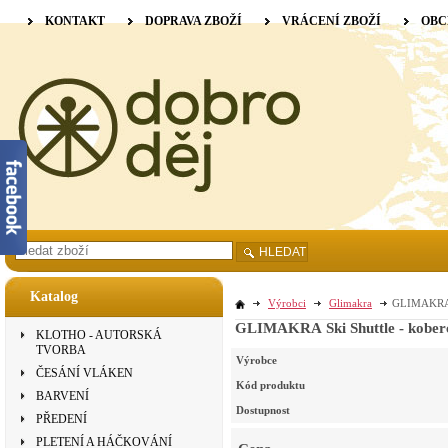
KONTAKT
DOPRAVA ZBOŽÍ
VRÁCENÍ ZBOŽÍ
OBC
HLEDAT
Katalog
Výrobci
Glimakra
GLIMAKRA Sk
GLIMAKRA Ski Shuttle - koberco
KLOTHO - AUTORSKÁ
TVORBA
Výrobce
ČESÁNÍ VLÁKEN
Kód produktu
BARVENÍ
Dostupnost
PŘEDENÍ
PLETENÍ A HÁČKOVÁNÍ