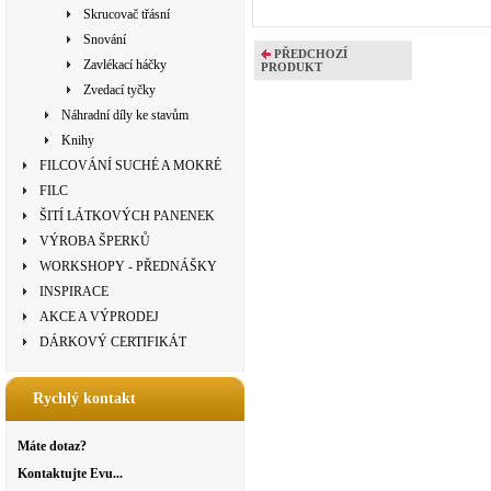
Skrucovač třásní
Snování
PŘEDCHOZÍ
Zavlékací háčky
PRODUKT
Zvedací tyčky
Náhradní díly ke stavům
Knihy
FILCOVÁNÍ SUCHÉ A MOKRÉ
FILC
ŠITÍ LÁTKOVÝCH PANENEK
VÝROBA ŠPERKŮ
WORKSHOPY - PŘEDNÁŠKY
INSPIRACE
AKCE A VÝPRODEJ
DÁRKOVÝ CERTIFIKÁT
Rychlý kontakt
Máte dotaz?
Kontaktujte Evu...