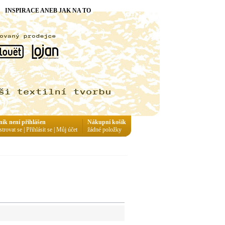
INSPIRACE ANEB JAK NA TO
ník není přihlášen
Nákupní košík
strovat se
|
Přihlásit se
|
Můj účet
žádné položky