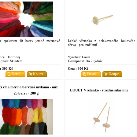
ké spektrum 40 barev jemné merinové
Lehké vřetánko z nelakovaného bukového
dřeva - pro tenčí nitě
bce:
Dobroděj
Výrobce:
Louët
pnost:
Skladem
Dostupnost:
Do 2 týdnů
:
300 Kč
Cena:
300 Kč
Detail
Koupit
Detail
Koupit
í vlna merino barvená mykaná - mix
LOUËT Vřetánko - středně silné nitě
25 barev - 200 g