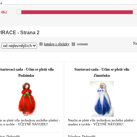
na
4
Kč
PIRACE
- Strana 2
Na
katalog s obrázky
seznam
:
Startovací sada - Učím se plstit vílu
Startovací sada - Učím se plstit vílu
Podzimku
Zimněnku
e se plstit vílu technikou suchého plstění -
Naučte se plstit vílu technikou suchého plstění -
no a rychle - VČETNĚ NÁVODU!
snadno a rychle - VČETNĚ NÁVODU!
bce:
Dobroděj
Výrobce:
Dobroděj