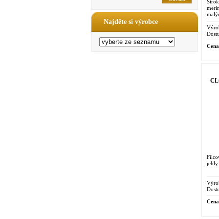
Širo
meri
malýc
Najděte si výrobce
Výro
Dostu
Cena
CLO
Filco
jehly
Výro
Dostu
Cena