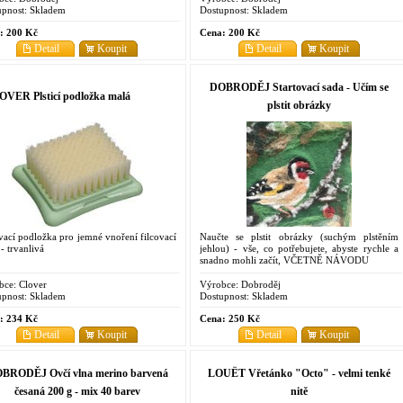
pnost:
Skladem
Dostupnost:
Skladem
:
200 Kč
Cena:
200 Kč
Detail
Koupit
Detail
Koupit
DOBRODĚJ Startovací sada - Učím se
VER Plsticí podložka malá
plstit obrázky
vací podložka pro jemné vnoření filcovací
Naučte se plstit obrázky (suchým plstěním
 - trvanlivá
jehlou) - vše, co potřebujete, abyste rychle a
snadno mohli začít, VČETNĚ NÁVODU
bce:
Clover
Výrobce:
Dobroděj
pnost:
Skladem
Dostupnost:
Skladem
:
234 Kč
Cena:
250 Kč
Detail
Koupit
Detail
Koupit
BRODĚJ Ovčí vlna merino barvená
LOUËT Vřetánko "Octo" - velmi tenké
česaná 200 g - mix 40 barev
nitě