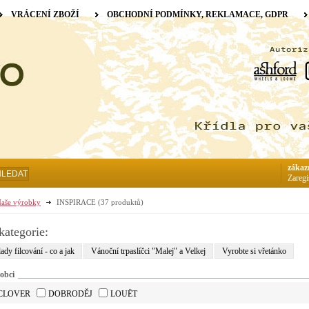
VRÁCENÍ ZBOŽÍ
OBCHODNÍ PODMÍNKY, REKLAMACE, GDPR
zákaz
HLEDAT
Zaregi
aše výrobky
INSPIRACE
(37 produktů)
kategorie:
ady filcování - co a jak
Vánoční trpaslíčci "Malej" a Velkej
Vyrobte si vřetánko
obci
CLOVER
DOBRODĚJ
LOUËT