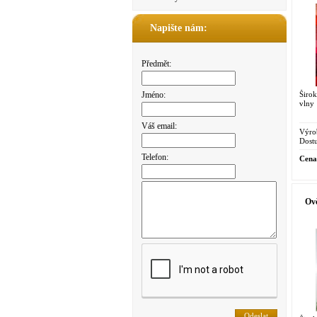
Napište nám:
Předmět:
Širo
Jméno:
vlny
Váš email:
Výro
Dostu
Telefon:
Cena
Ovč