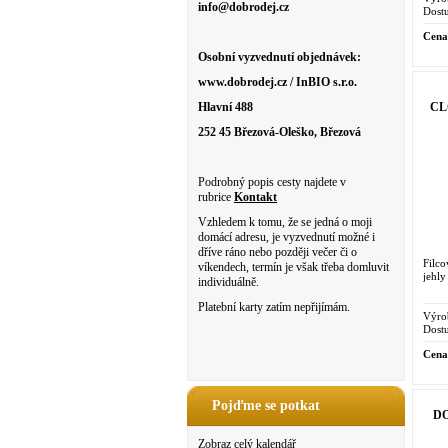
info@dobrodej.cz
Dostu
Cena
Osobní vyzvednutí objednávek:
www.dobrodej.cz / InBIO s.r.o.
CLO
Hlavní 488
252 45 Březová-Oleško, Březová
Podrobný popis cesty najdete v
rubrice
Kontakt
Vzhledem k tomu, že se jedná o moji
domácí adresu, je vyzvednutí možné i
dříve ráno nebo později večer či o
Filco
víkendech, termín je však třeba domluvit
jehly
individuálně.
Platební karty zatím nepřijímám.
Výro
Dostu
Cena
Pojďme se potkat
DO
Zobraz celý kalendář