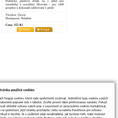
Praktický plastový držák na 5 jehel pro
usnadnění a urychlení filcování - pro větší
projekty a dokonalé zafilcování v ploše
Výrobce:
Clover
Dostupnost:
Skladem
Cena:
355 Kč
Detail
Koupit
tránka používá cookies
ch fungují cookies, které naše společnosti využívají. Jednotlivé typy cookies a jejich
naleznete popsané níže v tabulce. Zvolte prosím Vámi preferovanou variantu. Pokud
ovali ohledně výkonu vašich práv v souvislosti se zpracováním cookies kontaktovat,
m na společnost, jejíž stránky procházíte, nebo na našeho Pověřence pro ochranu
Pokud si myslíte, že s osobními údaji nenakládáme, jak bychom měli, máte možnost