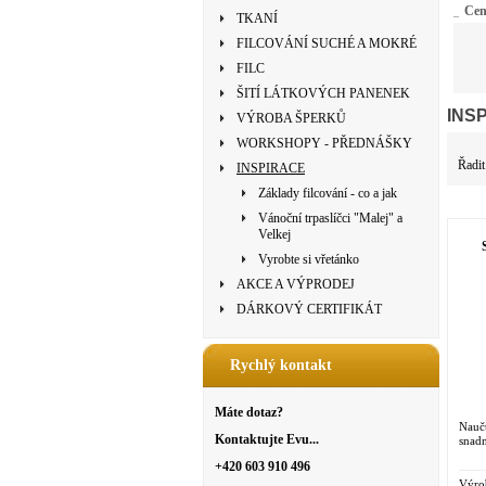
Ce
TKANÍ
FILCOVÁNÍ SUCHÉ A MOKRÉ
FILC
ŠITÍ LÁTKOVÝCH PANENEK
INS
VÝROBA ŠPERKŮ
WORKSHOPY - PŘEDNÁŠKY
Řadit
INSPIRACE
Základy filcování - co a jak
Vánoční trpaslíčci "Malej" a
Velkej
Vyrobte si vřetánko
AKCE A VÝPRODEJ
DÁRKOVÝ CERTIFIKÁT
Rychlý kontakt
Máte dotaz?
Naučt
Kontaktujte Evu...
snad
+420 603 910 496
Výro