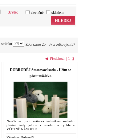
379
Kč
zlevněné
skladem
HLEDEJ
 stránku
Zobrazeno 25 - 37 z celkových 37
◀
Předchozí
|
1
2
DOBRODĚJ Startovací sada - Učím se
plstit zvířátka
Naučte se plstit zvířátka technikou suchého
plstění, tedy jehlou - snadno a rychle -
VČETNĚ NÁVODU!
Výrobce:
Dobroděj