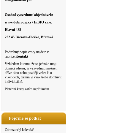
info@dobrodej.cz
Osobní vyzvednutí objednávek:
www.dobrodej.cz / InBIO s.r.o.
Hlavní 488
252 45 Březová-Oleško, Březová
Podrobný popis cesty najdete v
rubrice
Kontakt
Vzhledem k tomu, že se jedná o moji
domácí adresu, je vyzvednutí možné i
dříve ráno nebo později večer či o
víkendech, termín je však třeba domluvit
individuálně.
Platební karty zatím nepřijímám.
Pojďme se potkat
Zobraz celý kalendář