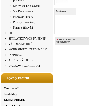
příslušenství
Mokré a nuno filcování
Výplňový materiál
Diskuse
Filcované kuličky
Polystyrenové tvary
Knihy o filcování
FILC
ŠITÍ LÁTKOVÝCH PANENEK
PŘEDCHOZÍ
PRODUKT
VÝROBA ŠPERKŮ
WORKSHOPY - PŘEDNÁŠKY
INSPIRACE
AKCE A VÝPRODEJ
DÁRKOVÝ CERTIFIKÁT
Rychlý kontakt
Máte dotaz?
Kontaktujte Evu...
+420 603 910 496