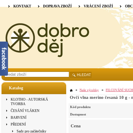
KONTAKT
DOPRAVA ZBOŽÍ
VRÁCENÍ ZBOŽÍ
OBC
HLEDAT
Katalog
Naše výrobky
FILCOVÁNÍ SUCH
Ovčí vlna merino česaná 10 g - 
KLOTHO - AUTORSKÁ
TVORBA
Kód produktu
ČESÁNÍ VLÁKEN
Dostupnost
BARVENÍ
PŘEDENÍ
Cena
Sady pro začátečníky