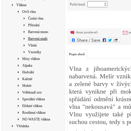
Počet kusů
Vlákna
Ovčí vlna
Česká vlna
Přírodní
Barvená mono
dotaz prodavači
p
Barvená multi
Vlnitá
Vzorníky
Popis zboží
Mixy vláken
Alpaka
Vlna z jihoamerickýc
Hedvábí
nabarvená. Melír vznik
Kašmír
a zelené barvy v živý
Mohér
která vynikne při mok
Velbloudí srst
spřádání odmění krásn
Speciální vlákna
vlna "nekousavá" a můž
Efektní vlákna
Rostlinná vlákna
Vlnu využijete také p
NO WASTE vlákna
suchou cestou, tedy s p
Vřetánka