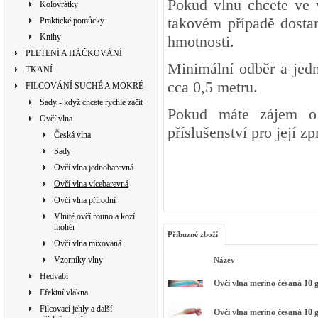
Pokud vlnu chcete ve 
Kolovrátky
takovém případě dosta
Praktické pomůcky
Knihy
hmotnosti.
PLETENÍ A HÁČKOVÁNÍ
Minimální odběr a jedn
TKANÍ
cca 0,5 metru.
FILCOVÁNÍ SUCHÉ A MOKRÉ
Sady - když chcete rychle začít
Pokud máte zájem o 
Ovčí vlna
příslušenství pro její z
Česká vlna
Sady
Ovčí vlna jednobarevná
Ovčí vlna vícebarevná
Ovčí vlna přírodní
Vlnité ovčí rouno a kozí
mohér
Příbuzné zboží
Ovčí vlna mixovaná
Vzorníky vlny
Název
Hedvábí
Ovčí vlna merino česaná 10 g
Efektní vlákna
Filcovací jehly a další
Ovčí vlna merino česaná 10 g 