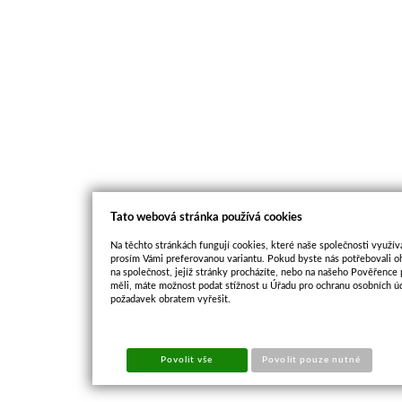
Tato webová stránka používá cookies
Na těchto stránkách fungují cookies, které naše společnosti využíva
prosím Vámi preferovanou variantu. Pokud byste nás potřebovali oh
na společnost, jejíž stránky procházíte, nebo na našeho Pověřence
měli, máte možnost podat stížnost u Úřadu pro ochranu osobních ú
požadavek obratem vyřešit.
Povolit vše
Povolit pouze nutné