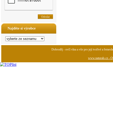
Najděte si výrobce
Dobroděj - ovčí vlna a vše pro její tvořivé a řemesl
www.naturals.cz - Ob