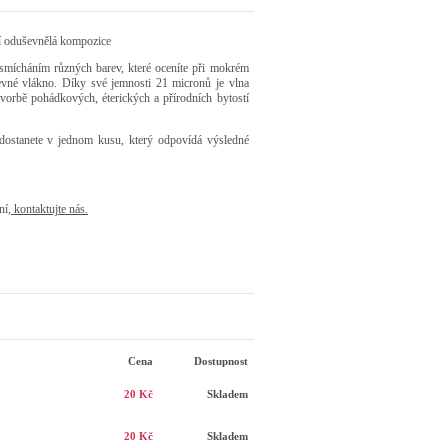
ní oduševnělá kompozice
 smícháním různých barev, které oceníte při mokrém
revné vlákno. Díky své jemnosti 21 micronů je vlna
tvorbě pohádkových, éterických a přírodních bytostí
dostanete v jednom kusu, který odpovídá výsledné
ní,
kontaktujte nás
.
Cena
Dostupnost
20 Kč
Skladem
20 Kč
Skladem