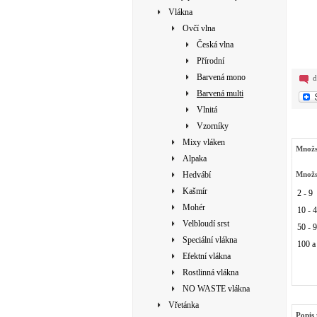
Vlákna
Ovčí vlna
Česká vlna
Přírodní
Barvená mono
d
Barvená multi
Vlnitá
Vzorníky
Mixy vláken
Množs
Alpaka
Hedvábí
Množs
Kašmír
2 - 9
Mohér
10 - 
Velbloudí srst
50 - 
Speciální vlákna
100 a
Efektní vlákna
Rostlinná vlákna
NO WASTE vlákna
Vřetánka
Popis 