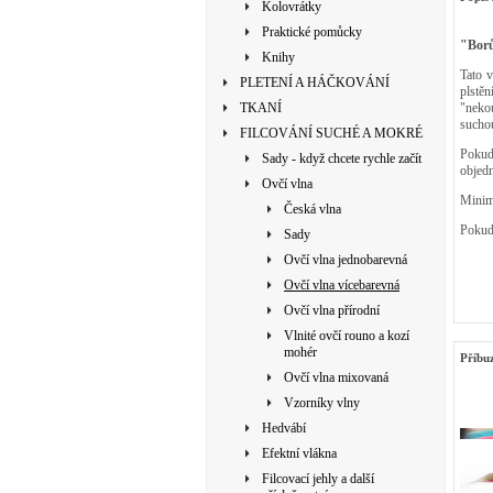
Kolovrátky
Praktické pomůcky
"Bor
Knihy
Tato v
PLETENÍ A HÁČKOVÁNÍ
plstě
TKANÍ
"nekou
suchou
FILCOVÁNÍ SUCHÉ A MOKRÉ
Pokud
Sady - když chcete rychle začít
objed
Ovčí vlna
Minimá
Česká vlna
Pokud 
Sady
Ovčí vlna jednobarevná
Ovčí vlna vícebarevná
Ovčí vlna přírodní
Vlnité ovčí rouno a kozí
mohér
Příbu
Ovčí vlna mixovaná
Vzorníky vlny
Hedvábí
Efektní vlákna
Filcovací jehly a další