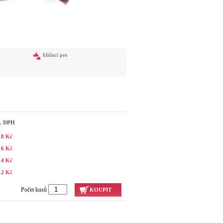
hlídací pes
č. DPH
18 Kč
16 Kč
14 Kč
12 Kč
Počet kusů
KOUPIT