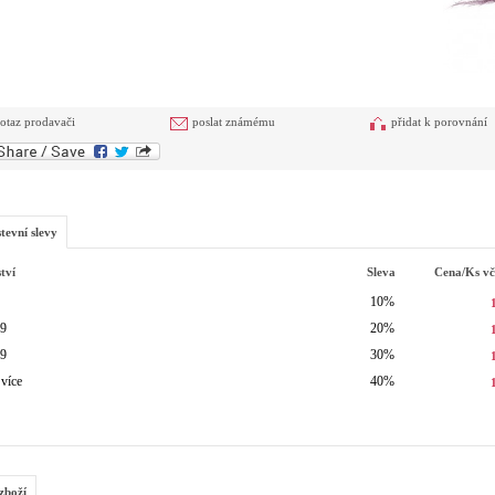
otaz prodavači
poslat známému
přidat k porovnání
tevní slevy
tví
Sleva
Cena/ks
v
10%
49
20%
99
30%
 více
40%
zboží