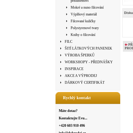
příslušenství
Mokré a nuno filcování
Disku
Výplňový materiál
Filcované kuličky
Polystyrenové tvary
Knihy o filcování
FILC
PŘ
ŠITÍ LÁTKOVÝCH PANENEK
PRO
VÝROBA ŠPERKŮ
WORKSHOPY - PŘEDNÁŠKY
INSPIRACE
AKCE A VÝPRODEJ
DÁRKOVÝ CERTIFIKÁT
Rychlý kontakt
Máte dotaz?
Kontaktujte Evu...
+420 603 910 496