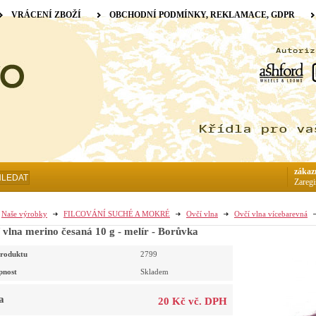
VRÁCENÍ ZBOŽÍ
OBCHODNÍ PODMÍNKY, REKLAMACE, GDPR
zákaz
HLEDAT
Zaregi
Naše výrobky
FILCOVÁNÍ SUCHÉ A MOKRÉ
Ovčí vlna
Ovčí vlna vícebarevná
 vlna merino česaná 10 g - melír - Borůvka
roduktu
2799
pnost
Skladem
a
20 Kč vč. DPH