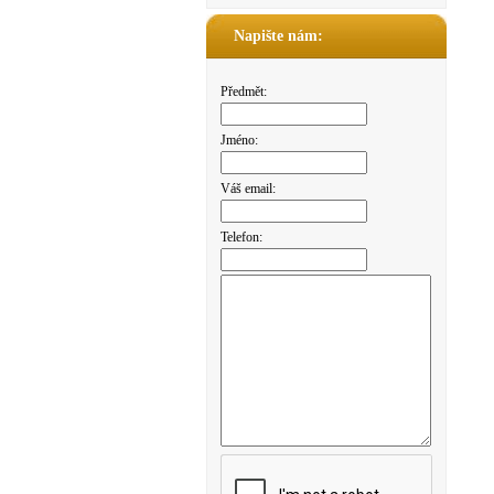
Napište nám:
Předmět:
Jméno:
Váš email:
Telefon: