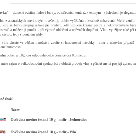
ůvka"
- tlumené odstíny fialové barvy, od středních tónů až k temným - výsledkem je elegant
lna z australských merinových oveček je dobře vyčištěná a kvalitně nabarvená. Melír vznikl
ní, kdy se barvy propojí a také při předení, kdy vznikne krásně pestře a nekontrolovaně ba
savá" a můžete ji použít i při výrobě oblečení a oděvních doplňků. Vlnu využijete také při 
 cestou, tedy s použitím jehly.
 vlnu chcete ve větším množství, zvolte si hmotnostní násobky - vlnu v takovém případě 
nané hmotnosti.
lní odběr je 10g, což odpovídá délce česance cca 0,5 metru.
máte zájem o velkoobchodní spolupráci v oblasti prodeje vlny a příslušenství pro její zpracová
zné zboží
Název
Ovčí vlna merino česaná 10 g - melír - Jednorožec
Ovčí vlna merino česaná 10 g - melír - Víla