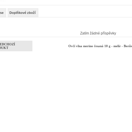
se
Doplňkové zboží
Zatím žádné příspěvky
EDCHOZÍ
Ovčí vlna merino česaná 10 g - melír - Bor
DUKT