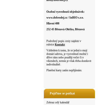
info@dobrodej.cz
Osobní vyzvednutí objednávek:
www.dobrodej.cz / InBIO s.r.o.
Hlavní 488
252 45 Březová-Oleško, Březová
Podrobný popis cesty najdete v
rubrice
Kontakt
Vzhledem k tomu, že se jedná o moji
domácí adresu, je vyzvednutí možné i
dříve ráno nebo později večer či o
víkendech, termín je však třeba domluvit
individuálně.
Platební karty zatím nepřijímám.
Pojďme se potkat
Zobraz celý kalendář