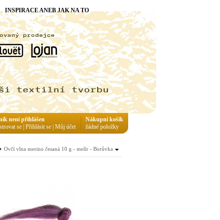
INSPIRACE ANEB JAK NA TO
ník není přihlášen
Nákupní košík
strovat se
|
Přihlásit se
|
Můj účet
žádné položky
Ovčí vlna merino česaná 10 g - melír - Borůvka