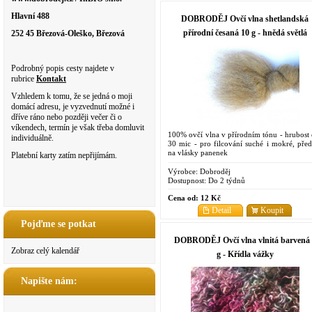
Hlavní 488
DOBRODĚJ Ovčí vlna shetlandská
přírodní česaná 10 g - hnědá světlá
252 45 Březová-Oleško, Březová
Podrobný popis cesty najdete v
rubrice
Kontakt
Vzhledem k tomu, že se jedná o moji
domácí adresu, je vyzvednutí možné i
dříve ráno nebo později večer či o
víkendech, termín je však třeba domluvit
100% ovčí vlna v přírodním tónu - hrubost 
individuálně.
30 mic - pro filcování suché i mokré, před
na vlásky panenek
Platební karty zatím nepřijímám.
Výrobce:
Dobroděj
Dostupnost:
Do 2 týdnů
Cena od:
12 Kč
Detail
Koupit
Pojďme se potkat
DOBRODĚJ Ovčí vlna vlnitá barvená 
Zobraz celý kalendář
g - Křídla vážky
Napište nám: