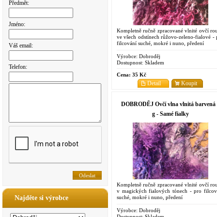
Předmět:
Jméno:
Kompletně ručně zpracované vlnité ovčí ro
ve všech odstínech růžovo-zeleno-fialové - 
filcování suché, mokré i nuno, předení
Váš email:
Výrobce:
Dobroděj
Dostupnost:
Skladem
Telefon:
Cena:
35 Kč
Detail
Koupit
DOBRODĚJ Ovčí vlna vlnitá barvená 
g - Samé fialky
Kompletně ručně zpracované vlnité ovčí ro
v magických fialových tónech - pro filcov
suché, mokré i nuno, předení
Najděte si výrobce
Výrobce:
Dobroděj
Dostupnost:
Skladem