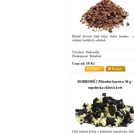
Hrubě drcené části kůry dubu letního - 
získání hnědých odstínů
Výrobce:
Dobroděj
Dostupnost:
Skladem
Cena od:
18 Kč
Detail
Koupit
DOBRODĚJ Přírodní barvivo 50 g -
topolovka růžová květ
Celé sušené květy s kalichem topolovky růž