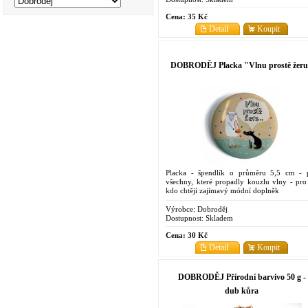
Cena:
35 Kč
Detail
Koupit
DOBRODĚJ Placka "Vlnu prostě žer
Placka - špendlík o průměru 5,5 cm - 
všechny, které propadly kouzlu vlny - pro 
kdo chtějí zajímavý módní doplněk
Výrobce:
Dobroděj
Dostupnost:
Skladem
Cena:
30 Kč
Detail
Koupit
DOBRODĚJ Přírodní barvivo 50 g -
dub kůra