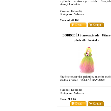
- přírodní barvivo - pro získání růžových
vínových odstínů
Výrobce:
Dobroděj
Dostupnost:
Skladem
Cena od:
49 Kč
Detail
Koupit
DOBRODĚJ Startovací sada - Učím s
plstit vílu Jarněnku
Naučte se plstit vílu technikou suchého plstě
snadno a rychle - VČETNĚ NÁVODU!
Výrobce:
Dobroděj
Dostupnost:
Skladem
Cena:
200 Kč
Detail
Koupit