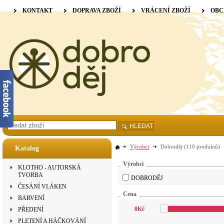
KONTAKT
DOPRAVA ZBOŽÍ
VRÁCENÍ ZBOŽÍ
OBC
HLEDAT
Výrobci
Dobroděj
(110 produktů)
Katalog
Výrobci
KLOTHO - AUTORSKÁ
TVORBA
DOBRODĚJ
ČESÁNÍ VLÁKEN
Cena
BARVENÍ
0
Kč
PŘEDENÍ
PLETENÍ A HÁČKOVÁNÍ