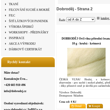
TKANÍ
Dobroděj
- Strana 2
FILCOVÁNÍ SUCHÉ A MOKRÉ
FILC
katalog
Řadit:
ŠITÍ LÁTKOVÝCH PANENEK
VÝROBA ŠPERKŮ
WORKSHOPY - PŘEDNÁŠKY
INSPIRACE
DOBRODĚJ Ovčí vlna přírodní česan
10 g - hrubá - krémová
AKCE A VÝPRODEJ
DÁRKOVÝ CERTIFIKÁT
Rychlý kontakt
Máte dotaz?
Kontaktujte Evu...
ČESKÁ VLNA! Hrubá, s krémov
zbarvením - pro suché i mokré plstění, před
+420 603 910 496
- díky příznivé ceně je skvělá pro začáteční
pro experimenty
info@dobrodej.cz
Výrobce:
Dobroděj
Dostupnost:
Skladem
Cena od:
4 Kč
Osobní vyzvednutí objednávek:
Detail
Koupit
www.dobrodej.cz / InBIO s.r.o.