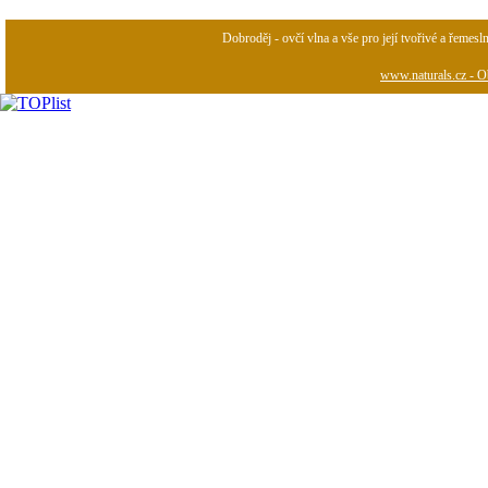
Dobroděj - ovčí vlna a vše pro její tvořivé a řemesl
www.naturals.cz - Ob