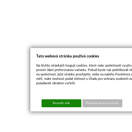
Tato webová stránka používá cookies
Na těchto stránkách fungují cookies, které naše společnosti využíva
prosím Vámi preferovanou variantu. Pokud byste nás potřebovali oh
na společnost, jejíž stránky procházíte, nebo na našeho Pověřence
měli, máte možnost podat stížnost u Úřadu pro ochranu osobních ú
požadavek obratem vyřešit.
Povolit vše
Povolit pouze nutné