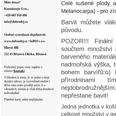
Celé sušené plody ar
Máte dotaz?
Kontaktujte Evu...
Melanocarpa) - pro zí
+420 603 910 496
Barvit můžete vlák
info@dobrodej.cz
původu.
Osobní vyzvednutí objednávek:
POZOR!!! Finální
www.dobrodej.cz / InBIO s.r.o.
součtem množství a
Hlavní 488
252 45 Březová-Oleško, Březová
barveného materiálu
nadmořská výška, to
Podrobný popis cesty najdete v
bohem barvířů:o) 
rubrice
Kontakt
Vzhledem k tomu, že se jedná o moji
přírodninami tí
domácí adresu, je vyzvednutí možné i
dříve ráno nebo později večer či o
nejdobrodružnější
víkendech, termín je však třeba domluvit
individuálně.
nepřestane bavit!
Platební karty zatím nepřijímám.
Jedna jednotka v koší
celkové množství v je