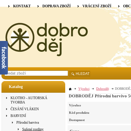
KONTAKT
DOPRAVA ZBOŽÍ
VRÁCENÍ ZBOŽÍ
OBC
HLEDAT
Katalog
Výrobci
Dobroděj
DOBRODĚJ P
DOBRODĚJ Přírodní barvivo 50 
KLOTHO - AUTORSKÁ
TVORBA
Výrobce
ČESÁNÍ VLÁKEN
Kód produktu
BARVENÍ
Dostupnost
Přírodní barviva
Sušené rostliny