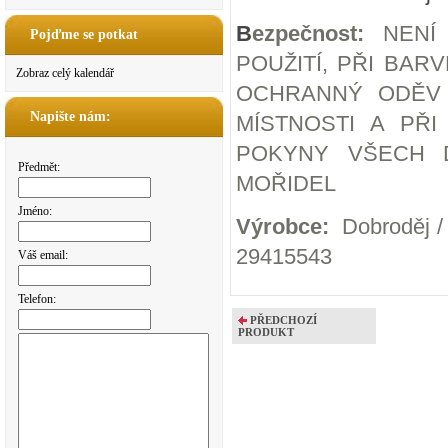
B
ezpečnost:
NENÍ 
Pojďme se potkat
POUŽITÍ, PŘI BAR
Zobraz celý kalendář
OCHRANNÝ ODĚV 
Napište nám:
MÍSTNOSTI A PŘI
POKYNY VŠECH D
Předmět:
MOŘIDEL
Jméno:
Výrobce:
Dobroděj / 
29415543
Váš email:
Telefon:
PŘEDCHOZÍ
PRODUKT