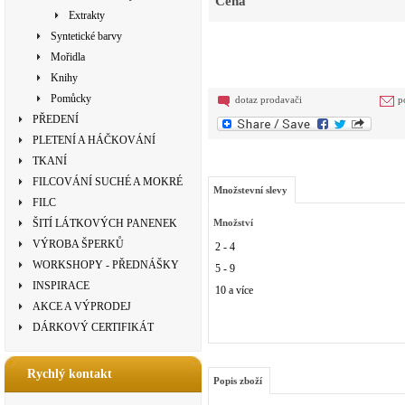
Cena
Extrakty
Syntetické barvy
Mořidla
Knihy
Pomůcky
dotaz prodavači
p
PŘEDENÍ
PLETENÍ A HÁČKOVÁNÍ
TKANÍ
FILCOVÁNÍ SUCHÉ A MOKRÉ
Množstevní slevy
FILC
ŠITÍ LÁTKOVÝCH PANENEK
Množství
VÝROBA ŠPERKŮ
2 - 4
WORKSHOPY - PŘEDNÁŠKY
5 - 9
INSPIRACE
10 a více
AKCE A VÝPRODEJ
DÁRKOVÝ CERTIFIKÁT
Rychlý kontakt
Popis zboží