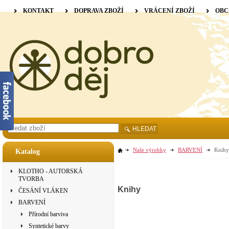
KONTAKT
DOPRAVA ZBOŽÍ
VRÁCENÍ ZBOŽÍ
OBC
HLEDAT
Naše výrobky
BARVENÍ
Knihy
Katalog
KLOTHO - AUTORSKÁ
TVORBA
Knihy
ČESÁNÍ VLÁKEN
BARVENÍ
Přírodní barviva
Syntetické barvy