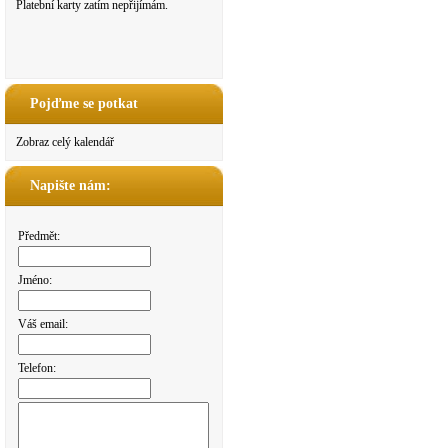
Platební karty zatím nepřijímám.
Pojďme se potkat
Zobraz celý kalendář
Napište nám:
Předmět:
Jméno:
Váš email:
Telefon: