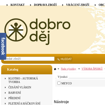
KONTAKT
DOPRAVA ZBOŽÍ
VRÁCENÍ ZBOŽÍ
OBC
HLEDAT
Naše výrobky
VÝROBA ŠPERKŮ
Katalog
Výrobci
KLOTHO - AUTORSKÁ
TVORBA
MEYCO
ČESÁNÍ VLÁKEN
BARVENÍ
PŘEDENÍ
Nástroje
PLETENÍ A HÁČKOVÁNÍ