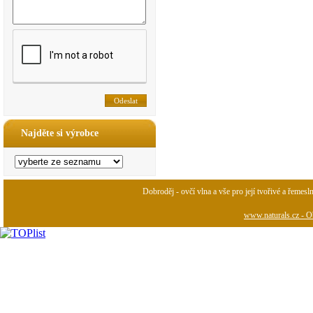
Najděte si výrobce
Dobroděj - ovčí vlna a vše pro její tvořivé a řemesl
www.naturals.cz - Ob