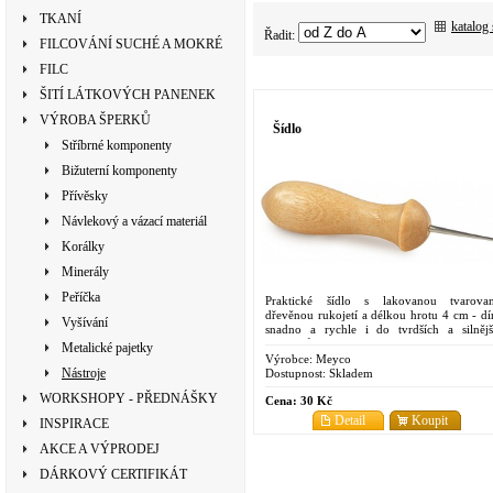
TKANÍ
katalog
Řadit:
FILCOVÁNÍ SUCHÉ A MOKRÉ
FILC
ŠITÍ LÁTKOVÝCH PANENEK
VÝROBA ŠPERKŮ
Šídlo
Stříbrné komponenty
Bižuterní komponenty
Přívěsky
Návlekový a vázací materiál
Korálky
Minerály
Peříčka
Praktické šídlo s lakovanou tvarova
dřevěnou rukojetí a délkou hrotu 4 cm - dí
Vyšívání
snadno a rychle i do tvrdších a silnějš
materiálů
Metalické pajetky
Výrobce:
Meyco
Nástroje
Dostupnost:
Skladem
WORKSHOPY - PŘEDNÁŠKY
Cena:
30 Kč
Detail
Koupit
INSPIRACE
AKCE A VÝPRODEJ
DÁRKOVÝ CERTIFIKÁT