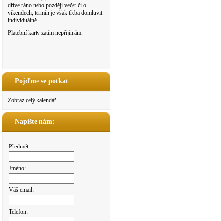
dříve ráno nebo později večer či o
víkendech, termín je však třeba domluvit
individuálně.
Platební karty zatím nepřijímám.
Pojďme se potkat
Zobraz celý kalendář
Napište nám:
Předmět:
Jméno:
Váš email:
Telefon: