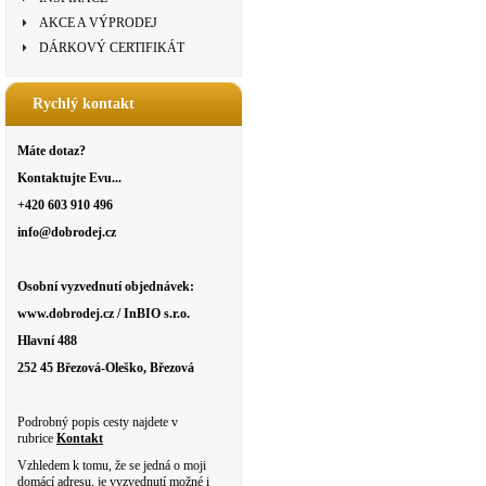
AKCE A VÝPRODEJ
DÁRKOVÝ CERTIFIKÁT
Rychlý kontakt
Máte dotaz?
Kontaktujte Evu...
+420 603 910 496
info@dobrodej.cz
Osobní vyzvednutí objednávek:
www.dobrodej.cz / InBIO s.r.o.
Hlavní 488
252 45 Březová-Oleško, Březová
Podrobný popis cesty najdete v
rubrice
Kontakt
Vzhledem k tomu, že se jedná o moji
domácí adresu, je vyzvednutí možné i