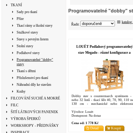
TKANÍ
Programovatelné "dobby" s
Sady pro tkaní
Příze
katalog
Řadit:
Tkací rámy a školní stavy
Stužkové stavy
Stavy s pevným listem
Stolní stavy
LOUËT Podlahový programovatelný
stav Megado - různé konfigurace a
Podlahové stavy
příslušenství
Programovatelné "dobby"
stavy
Tkaní s dětmi
Příslušenství pro tkaní
Náhradní díly ke stavům
Knihy
Dobby stav s countermarch systémem -
FILCOVÁNÍ SUCHÉ A MOKRÉ
nebo 32 listů - tkací šíře 40, 70, 90, 110 n
130 cm - mechanické nebo elektroni
FILC
ovládání
Výrobce:
Louët
ŠITÍ LÁTKOVÝCH PANENEK
Dostupnost:
Na dotaz
VÝROBA ŠPERKŮ
Cena od:
1 778 Kč
WORKSHOPY - PŘEDNÁŠKY
Detail
Koupit
INSPIRACE