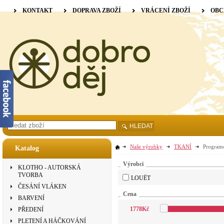
KONTAKT
DOPRAVA ZBOŽÍ
VRÁCENÍ ZBOŽÍ
OBC
HLEDAT
Naše výrobky
TKANÍ
Programo
Katalog
Výrobci
KLOTHO - AUTORSKÁ
TVORBA
LOUËT
ČESÁNÍ VLÁKEN
Cena
BARVENÍ
1778
Kč
PŘEDENÍ
PLETENÍ A HÁČKOVÁNÍ