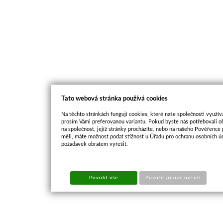
Tato webová stránka používá cookies
Na těchto stránkách fungují cookies, které naše společnosti využíva
prosím Vámi preferovanou variantu. Pokud byste nás potřebovali oh
na společnost, jejíž stránky procházíte, nebo na našeho Pověřence
měli, máte možnost podat stížnost u Úřadu pro ochranu osobních ú
požadavek obratem vyřešit.
Povolit vše
Povolit pouze nutné