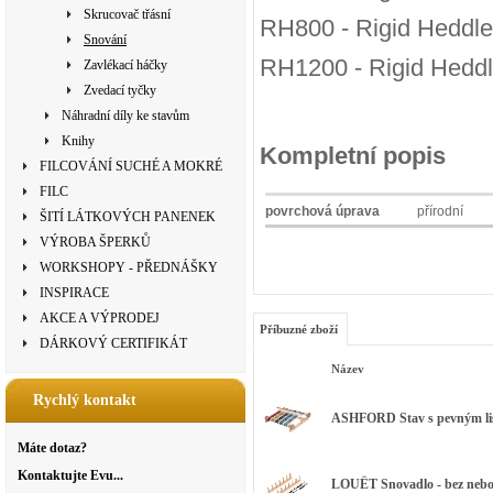
Skrucovač třásní
RH800 - Rigid Heddle 
Snování
RH1200 - Rigid Heddle
Zavlékací háčky
Zvedací tyčky
Náhradní díly ke stavům
Knihy
Kompletní popis
FILCOVÁNÍ SUCHÉ A MOKRÉ
FILC
povrchová úprava
přírodní
ŠITÍ LÁTKOVÝCH PANENEK
VÝROBA ŠPERKŮ
WORKSHOPY - PŘEDNÁŠKY
INSPIRACE
AKCE A VÝPRODEJ
Příbuzné zboží
DÁRKOVÝ CERTIFIKÁT
Název
Rychlý kontakt
ASHFORD Stav s pevným list
Máte dotaz?
Kontaktujte Evu...
LOUËT Snovadlo - bez nebo