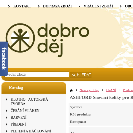
KONTAKT
DOPRAVA ZBOŽÍ
VRÁCENÍ ZBOŽÍ
OBC
HLEDAT
Katalog
Naše výrobky
TKANÍ
Přísluš
ASHFORD Snovací kolíky pro R
KLOTHO - AUTORSKÁ
TVORBA
Výrobce
ČESÁNÍ VLÁKEN
Kód produktu
BARVENÍ
Dostupnost
PŘEDENÍ
PLETENÍ A HÁČKOVÁNÍ