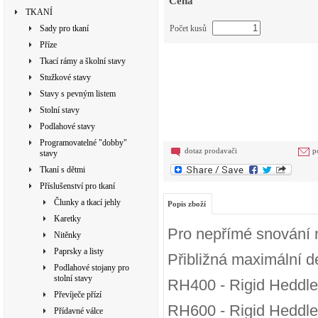
Cena
TKANÍ
Sady pro tkaní
Počet kusů
Příze
Tkací rámy a školní stavy
Stužkové stavy
Stavy s pevným listem
Stolní stavy
Podlahové stavy
Programovatelné "dobby"
dotaz prodavači
p
stavy
Tkaní s dětmi
Příslušenství pro tkaní
Člunky a tkací jehly
Popis zboží
Karetky
Pro nepřímé snování 
Nitěnky
Paprsky a listy
Přibližná maximální d
Podlahové stojany pro
stolní stavy
RH400 - Rigid Heddle 
Převíječe přízí
RH600 - Rigid Heddle 
Přídavné válce