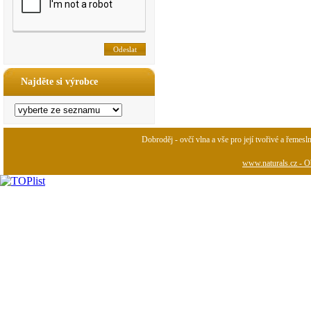
Najděte si výrobce
Dobroděj - ovčí vlna a vše pro její tvořivé a řemesl
www.naturals.cz - Ob