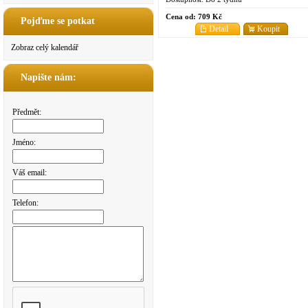
Cena od:
709 Kč
Pojďme se potkat
Detail
Koupit
Zobraz celý kalendář
Napište nám:
Předmět:
Jméno:
Váš email:
Telefon: