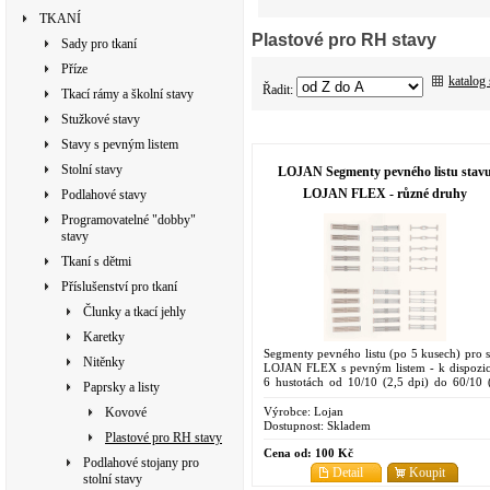
TKANÍ
Plastové pro RH stavy
Sady pro tkaní
Příze
katalog
Řadit:
Tkací rámy a školní stavy
Stužkové stavy
Stavy s pevným listem
Stolní stavy
LOJAN Segmenty pevného listu stav
LOJAN FLEX - různé druhy
Podlahové stavy
Programovatelné "dobby"
stavy
Tkaní s dětmi
Příslušenství pro tkaní
Člunky a tkací jehly
Karetky
Segmenty pevného listu (po 5 kusech) pro s
Nitěnky
LOJAN FLEX s pevným listem - k dispozic
6 hustotách od 10/10 (2,5 dpi) do 60/10 
Paprsky a listy
dpi)
Výrobce:
Lojan
Kovové
Dostupnost:
Skladem
Plastové pro RH stavy
Cena od:
100 Kč
Podlahové stojany pro
Detail
Koupit
stolní stavy