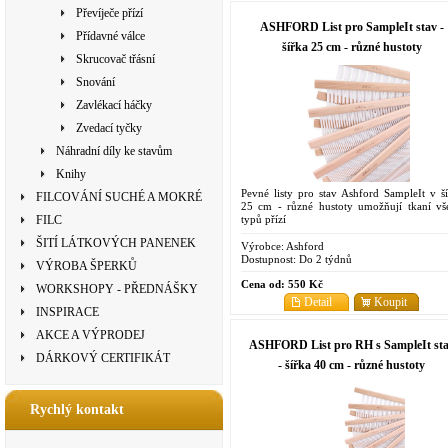
Převíječe přízí
ASHFORD List pro SampleIt stav -
Přídavné válce
šířka 25 cm - různé hustoty
Skrucovač třásní
Snování
Zavlékací háčky
Zvedací tyčky
Náhradní díly ke stavům
Knihy
Pevné listy pro stav Ashford SampleIt v ší
FILCOVÁNÍ SUCHÉ A MOKRÉ
25 cm - různé hustoty umožňují tkaní vš
typů přízí
FILC
ŠITÍ LÁTKOVÝCH PANENEK
Výrobce:
Ashford
Dostupnost:
Do 2 týdnů
VÝROBA ŠPERKŮ
Cena od:
550 Kč
WORKSHOPY - PŘEDNÁŠKY
Detail
Koupit
INSPIRACE
AKCE A VÝPRODEJ
ASHFORD List pro RH s SampleIt st
DÁRKOVÝ CERTIFIKÁT
- šířka 40 cm - různé hustoty
Rychlý kontakt