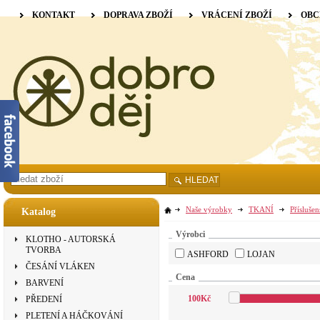
KONTAKT
DOPRAVA ZBOŽÍ
VRÁCENÍ ZBOŽÍ
OBC
HLEDAT
Naše výrobky
TKANÍ
Příslušen
Katalog
Výrobci
KLOTHO - AUTORSKÁ
TVORBA
ASHFORD
LOJAN
ČESÁNÍ VLÁKEN
Cena
BARVENÍ
100
Kč
PŘEDENÍ
PLETENÍ A HÁČKOVÁNÍ