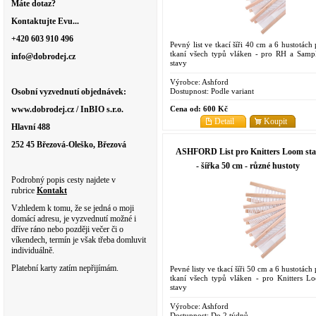
Máte dotaz?
Kontaktujte Evu...
+420 603 910 496
Pevný list ve tkací šíři 40 cm a 6 hustotách
tkaní všech typů vláken - pro RH a Sampl
info@dobrodej.cz
stavy
Výrobce:
Ashford
Dostupnost:
Podle variant
Osobní vyzvednutí objednávek:
Cena od:
600 Kč
www.dobrodej.cz / InBIO s.r.o.
Detail
Koupit
Hlavní 488
252 45 Březová-Oleško, Březová
ASHFORD List pro Knitters Loom st
- šířka 50 cm - různé hustoty
Podrobný popis cesty najdete v
rubrice
Kontakt
Vzhledem k tomu, že se jedná o moji
domácí adresu, je vyzvednutí možné i
dříve ráno nebo později večer či o
víkendech, termín je však třeba domluvit
individuálně.
Platební karty zatím nepřijímám.
Pevné listy ve tkací šíři 50 cm a 6 hustotách
tkaní všech typů vláken - pro Knitters L
stavy
Výrobce:
Ashford
Dostupnost:
Do 2 týdnů