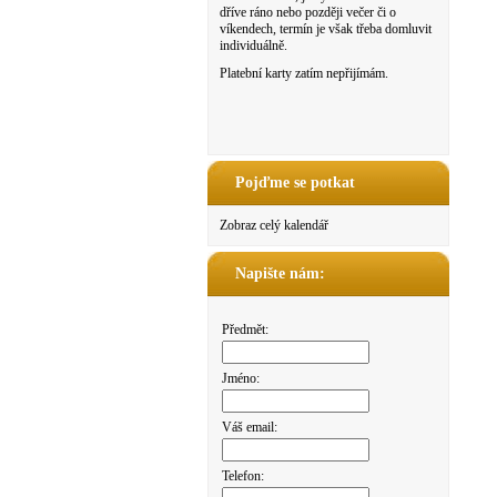
dříve ráno nebo později večer či o
víkendech, termín je však třeba domluvit
individuálně.
Platební karty zatím nepřijímám.
Pojďme se potkat
Zobraz celý kalendář
Napište nám:
Předmět:
Jméno:
Váš email:
Telefon: