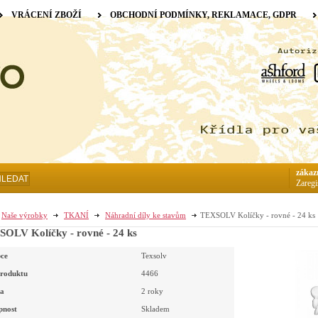
VRÁCENÍ ZBOŽÍ
OBCHODNÍ PODMÍNKY, REKLAMACE, GDPR
zákaz
HLEDAT
Zaregi
Naše výrobky
TKANÍ
Náhradní díly ke stavům
TEXSOLV Kolíčky - rovné - 24 ks
OLV Kolíčky - rovné - 24 ks
ce
Texsolv
roduktu
4466
a
2 roky
pnost
Skladem