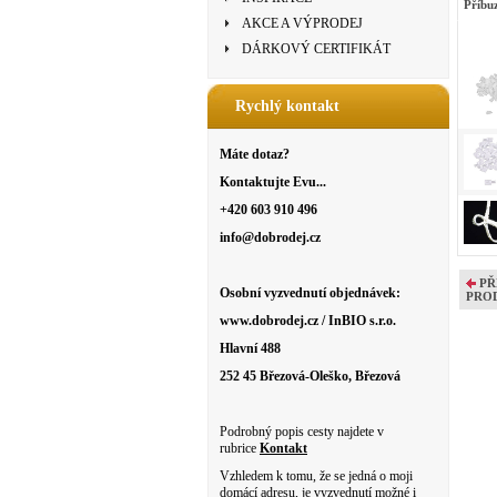
Příbu
AKCE A VÝPRODEJ
DÁRKOVÝ CERTIFIKÁT
Rychlý kontakt
Máte dotaz?
Kontaktujte Evu...
+420 603 910 496
info@dobrodej.cz
PŘ
Osobní vyzvednutí objednávek:
PRO
www.dobrodej.cz / InBIO s.r.o.
Hlavní 488
252 45 Březová-Oleško, Březová
Podrobný popis cesty najdete v
rubrice
Kontakt
Vzhledem k tomu, že se jedná o moji
domácí adresu, je vyzvednutí možné i