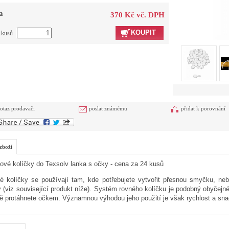
a
370 Kč vč. DPH
KOUPIT
t kusů
otaz prodavači
poslat známému
přidat k porovnání
zboží
tové kolíčky do Texsolv lanka s očky - cena za 24 kusů
é kolíčky se používají tam, kde potřebujete vytvořit přesnou smyčku, neb
v (viz související produkt níže). Systém rovného kolíčku je podobný obyčej
tě protáhnete očkem. Významnou výhodou jeho použití je však rychlost a sna