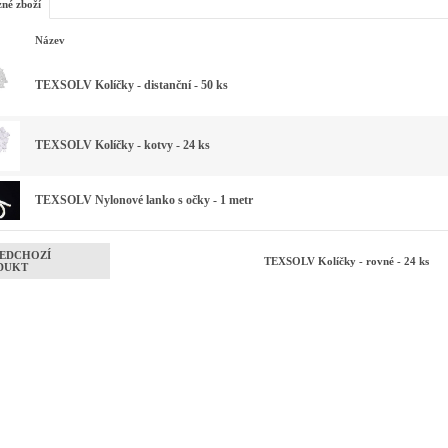
zné zboží
Název
TEXSOLV Kolíčky - distanční - 50 ks
TEXSOLV Kolíčky - kotvy - 24 ks
TEXSOLV Nylonové lanko s očky - 1 metr
EDCHOZÍ
TEXSOLV Kolíčky - rovné - 24 ks
DUKT