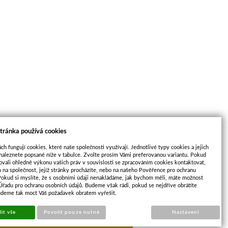
tránka používá cookies
ch fungují cookies, které naše společnosti využívají. Jednotlivé typy cookies a jejich
naleznete popsané níže v tabulce. Zvolte prosím Vámi preferovanou variantu. Pokud
ovali ohledně výkonu vašich práv v souvislosti se zpracováním cookies kontaktovat,
m na společnost, jejíž stránky procházíte, nebo na našeho Pověřence pro ochranu
Pokud si myslíte, že s osobními údaji nenakládáme, jak bychom měli, máte možnost
 Úřadu pro ochranu osobních údajů. Budeme však rádi, pokud se nejdříve obrátíte
udeme tak moct Váš požadavek obratem vyřešit.
opu
Sun-shop
it vše
Povolit pouze nutné
Nastavení