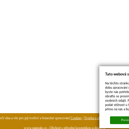
Tato webová s
Na těchto stránká
dobu zpracování 
byste nás potřeb
obraťte se prosí
osobních údajů. 
podat stížnost u
přímo na nás a b
čí vlna a vše pro její tvořivé a řemeslné zpracování
Cookies
|
Tvorba e-shopu
-
pronájem e-sh
Povol
www.naturals.cz - Obchod s přírodní kosmetikou a drogerií