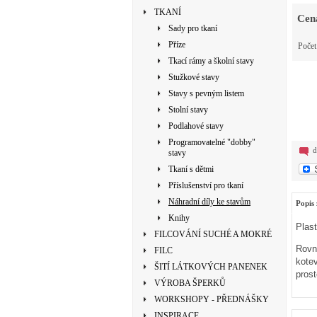
TKANÍ
Cen
Sady pro tkaní
Příze
Poče
Tkací rámy a školní stavy
Stužkové stavy
Stavy s pevným listem
Stolní stavy
Podlahové stavy
Programovatelné "dobby"
d
stavy
Tkaní s dětmi
Příslušenství pro tkaní
Náhradní díly ke stavům
Popis 
Knihy
Plas
FILCOVÁNÍ SUCHÉ A MOKRÉ
Rovn
FILC
kote
ŠITÍ LÁTKOVÝCH PANENEK
pros
VÝROBA ŠPERKŮ
WORKSHOPY - PŘEDNÁŠKY
INSPIRACE