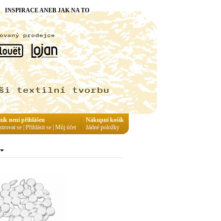
INSPIRACE ANEB JAK NA TO
ník není přihlášen
Nákupní košík
strovat se
|
Přihlásit se
|
Můj účet
žádné položky