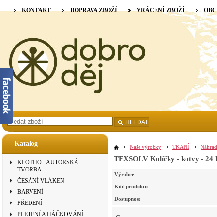
KONTAKT
DOPRAVA ZBOŽÍ
VRÁCENÍ ZBOŽÍ
OBC
HLEDAT
Katalog
Naše výrobky
TKANÍ
Náhrad
TEXSOLV Kolíčky - kotvy - 24 
KLOTHO - AUTORSKÁ
TVORBA
Výrobce
ČESÁNÍ VLÁKEN
Kód produktu
BARVENÍ
Dostupnost
PŘEDENÍ
PLETENÍ A HÁČKOVÁNÍ