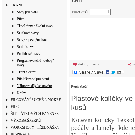
Cena
TKANÍ
Sady pro tkaní
Počet kusů
Příze
Tkací rámy a školní stavy
Stužkové stavy
Stavy s pevným listem
Stolní stavy
Podlahové stavy
Programovatelné "dobby"
dotaz prodavači
p
stavy
Tkaní s dětmi
Příslušenství pro tkaní
Náhradní díly ke stavům
Popis zboží
Knihy
Plastové kolíčky ve
FILCOVÁNÍ SUCHÉ A MOKRÉ
kusů
FILC
ŠITÍ LÁTKOVÝCH PANENEK
Kotevní kolíčky Texsol
VÝROBA ŠPERKŮ
pedály a lamely, kde je
WORKSHOPY - PŘEDNÁŠKY
INSPIRACE