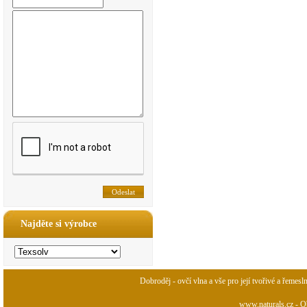
Najděte si výrobce
Dobroděj - ovčí vlna a vše pro její tvořivé a řemesl
www.naturals.cz - Ob