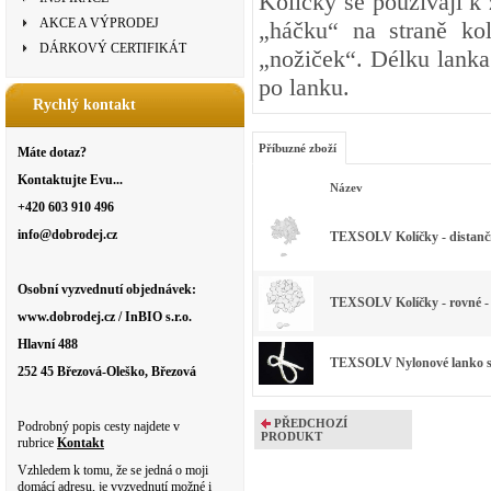
Kolíčky se používají k 
AKCE A VÝPRODEJ
„háčku“ na straně kol
DÁRKOVÝ CERTIFIKÁT
„nožiček“. Délku lank
po lanku.
Rychlý kontakt
Příbuzné zboží
Máte dotaz?
Kontaktujte Evu...
Název
+420 603 910 496
info@dobrodej.cz
TEXSOLV Kolíčky - distančn
Osobní vyzvednutí objednávek:
TEXSOLV Kolíčky - rovné - 
www.dobrodej.cz / InBIO s.r.o.
Hlavní 488
TEXSOLV Nylonové lanko s 
252 45 Březová-Oleško, Březová
PŘEDCHOZÍ
Podrobný popis cesty najdete v
PRODUKT
rubrice
Kontakt
Vzhledem k tomu, že se jedná o moji
domácí adresu, je vyzvednutí možné i