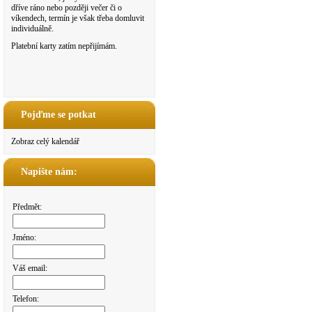
dříve ráno nebo později večer či o
víkendech, termín je však třeba domluvit
individuálně.
Platební karty zatím nepřijímám.
Pojďme se potkat
Zobraz celý kalendář
Napište nám:
Předmět:
Jméno:
Váš email:
Telefon: