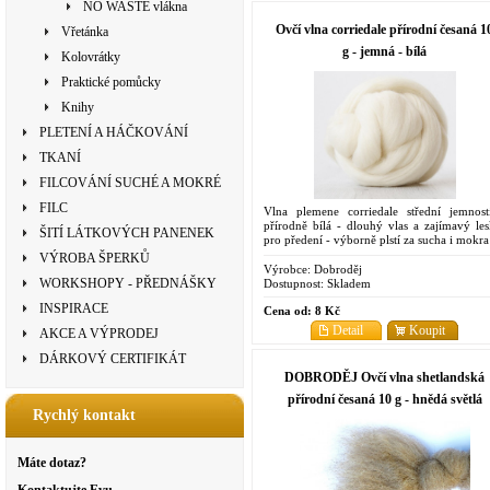
NO WASTE vlákna
Ovčí vlna corriedale přírodní česaná 1
Vřetánka
g - jemná - bílá
Kolovrátky
Praktické pomůcky
Knihy
PLETENÍ A HÁČKOVÁNÍ
TKANÍ
FILCOVÁNÍ SUCHÉ A MOKRÉ
FILC
Vlna plemene corriedale střední jemnost
přírodně bílá - dlouhý vlas a zajímavý les
ŠITÍ LÁTKOVÝCH PANENEK
pro předení - výborně plstí za sucha i mokra
VÝROBA ŠPERKŮ
Výrobce:
Dobroděj
WORKSHOPY - PŘEDNÁŠKY
Dostupnost:
Skladem
INSPIRACE
Cena od:
8 Kč
Detail
Koupit
AKCE A VÝPRODEJ
DÁRKOVÝ CERTIFIKÁT
DOBRODĚJ Ovčí vlna shetlandská
přírodní česaná 10 g - hnědá světlá
Rychlý kontakt
Máte dotaz?