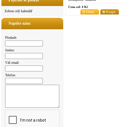
Pojďme se potkat
Cena od:
4 Kč
Zobraz celý kalendář
Detail
Koupit
Napište nám:
Předmět:
Jméno:
Váš email:
Telefon: