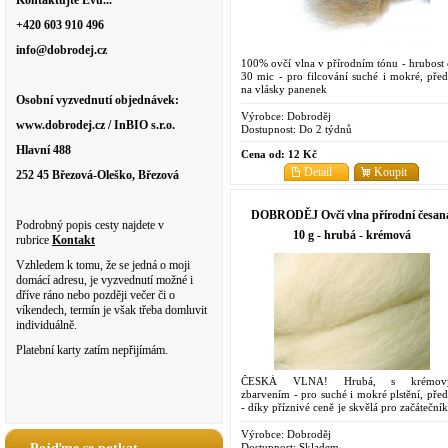
Kontaktujte Evu...
+420 603 910 496
info@dobrodej.cz
100% ovčí vlna v přírodním tónu - hrubost 
30 mic - pro filcování suché i mokré, před
na vlásky panenek
Osobní vyzvednutí objednávek:
Výrobce:
Dobroděj
www.dobrodej.cz / InBIO s.r.o.
Dostupnost:
Do 2 týdnů
Hlavní 488
Cena od:
12 Kč
Detail
Koupit
252 45 Březová-Oleško, Březová
DOBRODĚJ Ovčí vlna přírodní česan
Podrobný popis cesty najdete v
10 g - hrubá - krémová
rubrice
Kontakt
Vzhledem k tomu, že se jedná o moji
domácí adresu, je vyzvednutí možné i
dříve ráno nebo později večer či o
víkendech, termín je však třeba domluvit
individuálně.
Platební karty zatím nepřijímám.
ČESKÁ VLNA! Hrubá, s krémov
zbarvením - pro suché i mokré plstění, před
- díky příznivé ceně je skvělá pro začáteční
pro experimenty
Výrobce:
Dobroděj
Dostupnost:
Skladem