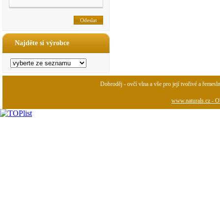
Najděte si výrobce
Dobroděj - ovčí vlna a vše pro její tvořivé a řemesl
www.naturals.cz - Ob