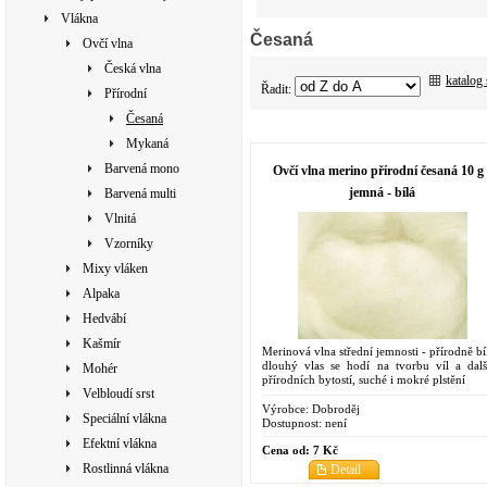
Vlákna
Česaná
Ovčí vlna
Česká vlna
katalog
Řadit:
Přírodní
Česaná
Mykaná
Barvená mono
Ovčí vlna merino přírodní česaná 10 g 
jemná - bílá
Barvená multi
Vlnitá
Vzorníky
Mixy vláken
Alpaka
Hedvábí
Kašmír
Merinová vlna střední jemnosti - přírodně bí
dlouhý vlas se hodí na tvorbu víl a dalš
Mohér
přírodních bytostí, suché i mokré plstění
Velbloudí srst
Výrobce:
Dobroděj
Speciální vlákna
Dostupnost:
není
Efektní vlákna
Cena od:
7 Kč
Rostlinná vlákna
Detail