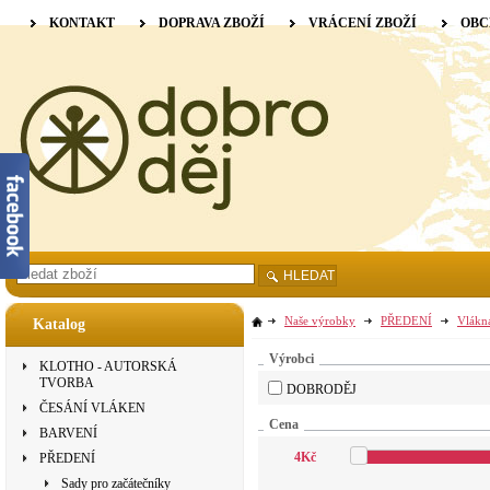
KONTAKT
DOPRAVA ZBOŽÍ
VRÁCENÍ ZBOŽÍ
OBC
HLEDAT
Naše výrobky
PŘEDENÍ
Vlákn
Katalog
Výrobci
KLOTHO - AUTORSKÁ
TVORBA
DOBRODĚJ
ČESÁNÍ VLÁKEN
Cena
BARVENÍ
4
Kč
PŘEDENÍ
Sady pro začátečníky