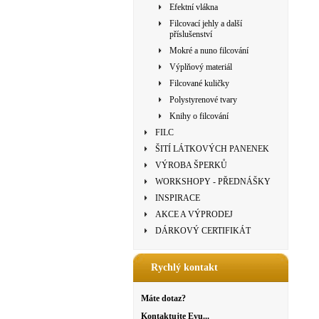
Efektní vlákna
Filcovací jehly a další
příslušenství
Mokré a nuno filcování
Výplňový materiál
Filcované kuličky
Polystyrenové tvary
Knihy o filcování
FILC
ŠITÍ LÁTKOVÝCH PANENEK
VÝROBA ŠPERKŮ
WORKSHOPY - PŘEDNÁŠKY
INSPIRACE
AKCE A VÝPRODEJ
DÁRKOVÝ CERTIFIKÁT
Rychlý kontakt
Máte dotaz?
Kontaktujte Evu...