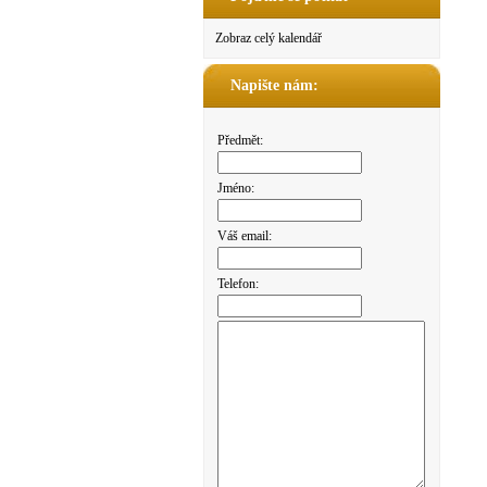
Zobraz celý kalendář
Napište nám:
Předmět:
Jméno:
Váš email:
Telefon: