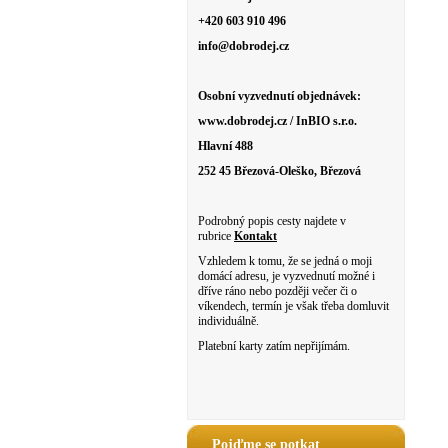
+420 603 910 496
info@dobrodej.cz
Osobní vyzvednutí objednávek:
www.dobrodej.cz / InBIO s.r.o.
Hlavní 488
252 45 Březová-Oleško, Březová
Podrobný popis cesty najdete v
rubrice
Kontakt
Vzhledem k tomu, že se jedná o moji
domácí adresu, je vyzvednutí možné i
dříve ráno nebo později večer či o
víkendech, termín je však třeba domluvit
individuálně.
Platební karty zatím nepřijímám.
Pojďme se potkat