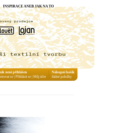
INSPIRACE ANEB JAK NA TO
ník není přihlášen
Nákupní košík
strovat se
|
Přihlásit se
|
Můj účet
žádné položky