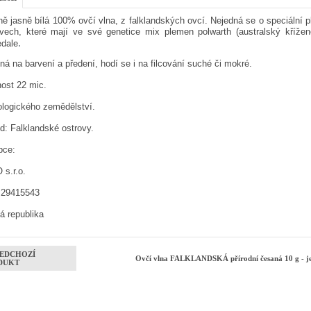
ě jasně bílá 100% ovčí vlna, z falklandských ovcí. Nejedná se o speciální p
ovech, které mají ve své genetice mix plemen polwarth (australský kříže
.
edale
á na barvení a předení, hodí se i na filcování suché či mokré.
ost 22 mic.
ologického zemědělství.
d: Falklandské ostrovy.
bce:
 s.r.o.
 29415543
á republika
EDCHOZÍ
Ovčí vlna FALKLANDSKÁ přírodní česaná 10 g - je
DUKT