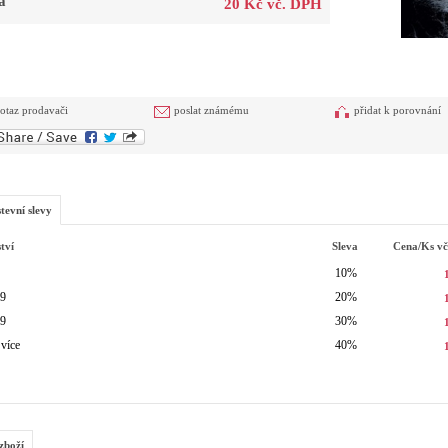
a
20 Kč vč. DPH
otaz prodavači
poslat známému
přidat k porovnání
tevní slevy
tví
Sleva
Cena/ks
v
10%
49
20%
99
30%
 více
40%
zboží