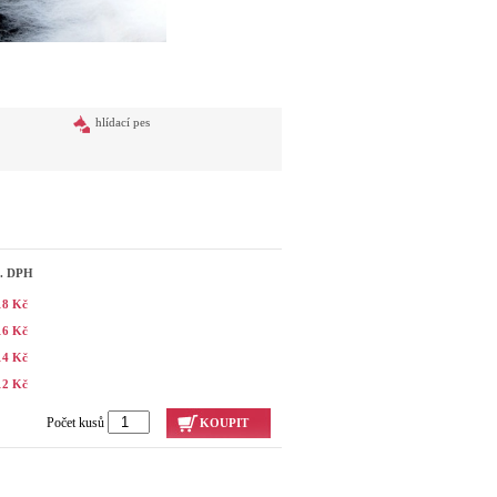
hlídací pes
č. DPH
18 Kč
16 Kč
14 Kč
12 Kč
Počet kusů
KOUPIT