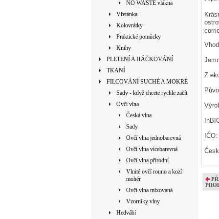
NO WASTE vlákna
Vřetánka
Krásn
ostr
Kolovrátky
corri
Praktické pomůcky
Vhodn
Knihy
PLETENÍ A HÁČKOVÁNÍ
Jemn
TKANÍ
Z ek
FILCOVÁNÍ SUCHÉ A MOKRÉ
Půvo
Sady - když chcete rychle začít
Ovčí vlna
Výro
Česká vlna
InBIO
Sady
IČO:
Ovčí vlna jednobarevná
Ovčí vlna vícebarevná
Česk
Ovčí vlna přírodní
Vlnité ovčí rouno a kozí
mohér
PŘ
PRO
Ovčí vlna mixovaná
Vzorníky vlny
Hedvábí