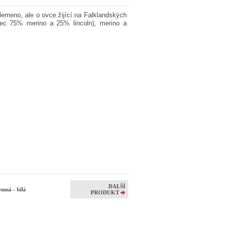
lemeno, ale o ovce žijící na Falklandských
nec 75% merino a 25% lincoln), merino a
DALŠÍ
mná - bílá
PRODUKT