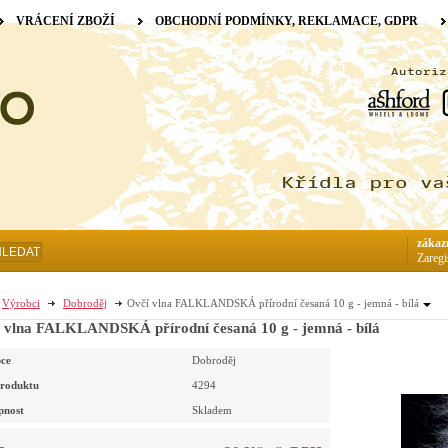
VRÁCENÍ ZBOŽÍ
OBCHODNÍ PODMÍNKY, REKLAMACE, GDPR
zákaz
HLEDAT
Zaregi
Výrobci
Dobroděj
Ovčí vlna FALKLANDSKÁ přírodní česaná 10 g - jemná - bílá
 vlna FALKLANDSKÁ přírodní česaná 10 g - jemná - bílá
ce
Dobroděj
roduktu
4294
pnost
Skladem