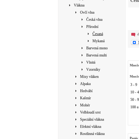
Cen
Vlákna
Ovčí vlna
Česká vlna
Přírodní
Česaná
d
Mykaná
Barvená mono
Barvená multi
Vlnitá
Množs
Vzorníky
Mixy vláken
Množs
Alpaka
3 - 9
Hedvábí
10 - 
Kašmír
50 - 
Mohér
100 a
Velbloudí srst
Speciální vlákna
Efektní vlákna
Rostlinná vlákna
Popis 