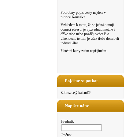
Podrobný popis cesty najdete v
rubrice
Kontakt
Vzhledem k tomu, že se jedná o moji
domácí adresu, je vyzvednutí možné i
dříve ráno nebo později večer či o
víkendech, termín je však třeba domluvit
individuálně.
Platební karty zatím nepřijímám.
Pojďme se potkat
Zobraz celý kalendář
Napište nám:
Předmět:
Jméno: