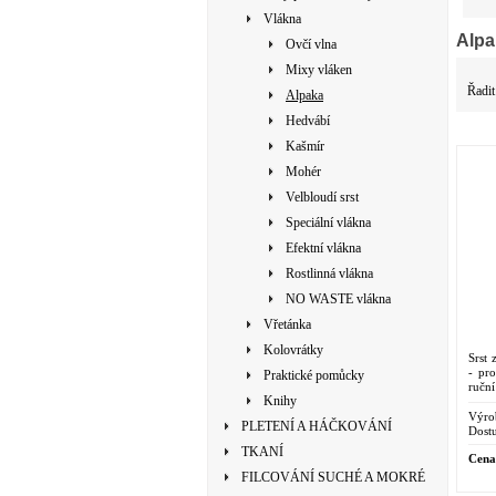
Vlákna
Alpa
Ovčí vlna
Mixy vláken
Řadit
Alpaka
Hedvábí
Kašmír
Mohér
Velbloudí srst
Speciální vlákna
Efektní vlákna
Rostlinná vlákna
NO WASTE vlákna
Vřetánka
Kolovrátky
Srst 
- pr
Praktické pomůcky
ruční
Knihy
Výro
PLETENÍ A HÁČKOVÁNÍ
Dostu
TKANÍ
Cena
FILCOVÁNÍ SUCHÉ A MOKRÉ