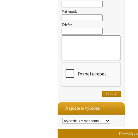
Váš email:
Telefon:
Najděte si výrobce
Dobroděj - ov