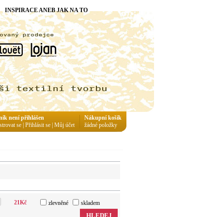
INSPIRACE ANEB JAK NA TO
ník není přihlášen
Nákupní košík
strovat se
|
Přihlásit se
|
Můj účet
žádné položky
21
Kč
zlevněné
skladem
HLEDEJ