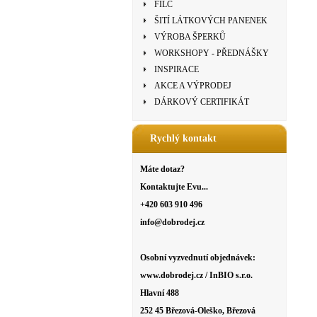
FILC
ŠITÍ LÁTKOVÝCH PANENEK
VÝROBA ŠPERKŮ
WORKSHOPY - PŘEDNÁŠKY
INSPIRACE
AKCE A VÝPRODEJ
DÁRKOVÝ CERTIFIKÁT
Rychlý kontakt
Máte dotaz?
Kontaktujte Evu...
+420 603 910 496
info@dobrodej.cz
Osobní vyzvednutí objednávek:
www.dobrodej.cz / InBIO s.r.o.
Hlavní 488
252 45 Březová-Oleško, Březová