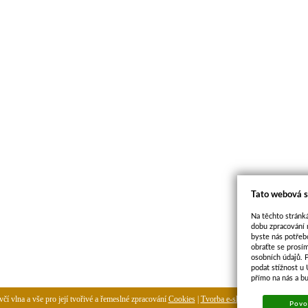
Tato webová s
Na těchto stránká
dobu zpracování 
byste nás potřeb
obraťte se prosí
osobních údajů. 
podat stížnost u
přímo na nás a b
čí vlna a vše pro její tvořivé a řemeslné zpracování
Cookies
|
Tvorba e-shopu
-
pronájem e-sh
Povol