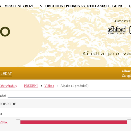
VRÁCENÍ ZBOŽÍ
OBCHODNÍ PODMÍNKY, REKLAMACE, GDPR
zákaz
HLEDAT
Zaregi
aše výrobky
PŘEDENÍ
Vlákna
Alpaka
(1 produktů)
obci
DOBRODĚJ
na
20
Kč