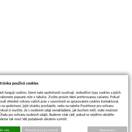
tránka používá cookies
ch fungují cookies, které naše společnosti využívají. Jednotlivé typy cookies a jejich
naleznete popsané níže v tabulce. Zvolte prosím Vámi preferovanou variantu. Pokud
ovali ohledně výkonu vašich práv v souvislosti se zpracováním cookies kontaktovat,
m na společnost, jejíž stránky procházíte, nebo na našeho Pověřence pro ochranu
Pokud si myslíte, že s osobními údaji nenakládáme, jak bychom měli, máte možnost
 Úřadu pro ochranu osobních údajů. Budeme však rádi, pokud se nejdříve obrátíte
udeme tak moct Váš požadavek obratem vyřešit.
opu
Sun-shop
it vše
Povolit pouze nutné
Nastavení