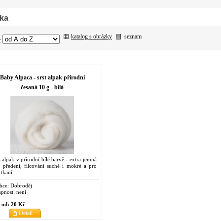
ka
katalog s obrázky
seznam
:
Baby Alpaca - srst alpak přírodní
česaná 10 g - bílá
z alpak v přírodní bílé barvě - extra jemná
o předení, filcování suché i mokré a pro
 tkaní
bce:
Dobroděj
pnost:
není
 od:
20 Kč
Detail