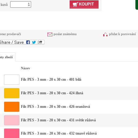
KOUPIT
t kusů
otaz prodavači
poslat známému
přidat k porovnání
nty zboží
Název
Filc PES - 3 mm - 20 x 30 cm - 401 bílá
Filc PES - 3 mm - 20 x 30 cm - 424 žlutá
Filc PES - 3 mm - 20 x 30 cm - 426 oranžová
Filc PES - 3 mm - 20 x 30 cm - 431 světle růžová
Filc PES - 3 mm - 20 x 30 cm - 432 tmavě růžová