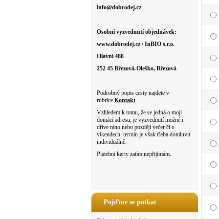
info@dobrodej.cz
Osobní vyzvednutí objednávek:
www.dobrodej.cz / InBIO s.r.o.
Hlavní 488
252 45 Březová-Oleško, Březová
Podrobný popis cesty najdete v
rubrice
Kontakt
Vzhledem k tomu, že se jedná o moji
domácí adresu, je vyzvednutí možné i
dříve ráno nebo později večer či o
víkendech, termín je však třeba domluvit
individuálně.
Platební karty zatím nepřijímám.
Pojďme se potkat