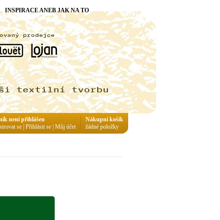
INSPIRACE ANEB JAK NA TO
ník není přihlášen
Nákupní košík
strovat se
|
Přihlásit se
|
Můj účet
žádné položky