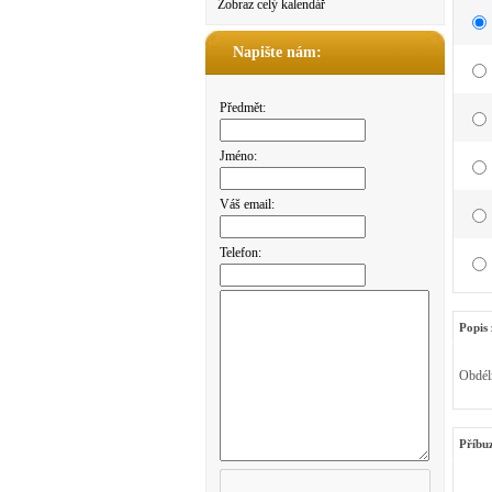
Zobraz celý kalendář
Napište nám:
Předmět:
Jméno:
Váš email:
Telefon:
Popis 
Obdéln
Příbu