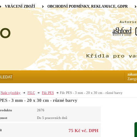
VRÁCENÍ ZBOŽÍ
OBCHODNÍ PODMÍNKY, REKLAMACE, GDPR
zákaz
HLEDAT
Zaregi
Naše výrobky
FILC
Filc PES
Filc PES - 3 mm - 20 x 30 cm - různé barvy
 PES - 3 mm - 20 x 30 cm - různé barvy
roduktu
2676
pnost
Do 5 pracovních dnů
a
75 Kč vč. DPH