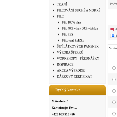
Poče
TKANÍ
FILCOVÁNÍ SUCHÉ A MOKRÉ
FILC
Filc 100% vlna
Filc 40% vlna / 60% viskóza
d
Filc PES
Filcované kuličky
ŠITÍ LÁTKOVÝCH PANENEK
Varia
VÝROBA ŠPERKŮ
WORKSHOPY - PŘEDNÁŠKY
INSPIRACE
AKCE A VÝPRODEJ
DÁRKOVÝ CERTIFIKÁT
Rychlý kontakt
Máte dotaz?
Kontaktujte Evu...
+420 603 910 496