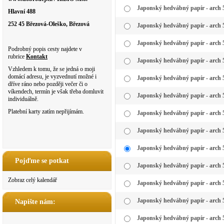
Japonský hedvábný papír - arch 5
Hlavní 488
252 45 Březová-Oleško, Březová
Japonský hedvábný papír - arch 5
Japonský hedvábný papír - arch 5
Podrobný popis cesty najdete v
rubrice
Kontakt
Japonský hedvábný papír - arch 
Vzhledem k tomu, že se jedná o moji
domácí adresu, je vyzvednutí možné i
Japonský hedvábný papír - arch 5
dříve ráno nebo později večer či o
víkendech, termín je však třeba domluvit
Japonský hedvábný papír - arch 50
individuálně.
Platební karty zatím nepřijímám.
Japonský hedvábný papír - arch 5
Japonský hedvábný papír - arch 5
Japonský hedvábný papír - arch 5
Pojďme se potkat
Japonský hedvábný papír - arch 5
Zobraz celý kalendář
Japonský hedvábný papír - arch 
Japonský hedvábný papír - arch 50
Napište nám:
Japonský hedvábný papír - arch 5