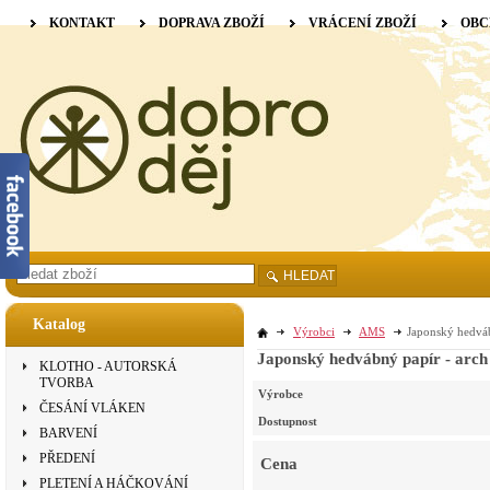
KONTAKT
DOPRAVA ZBOŽÍ
VRÁCENÍ ZBOŽÍ
OBC
HLEDAT
Katalog
Výrobci
AMS
Japonský hedváb
Japonský hedvábný papír - arch
KLOTHO - AUTORSKÁ
TVORBA
Výrobce
ČESÁNÍ VLÁKEN
Dostupnost
BARVENÍ
PŘEDENÍ
Cena
PLETENÍ A HÁČKOVÁNÍ