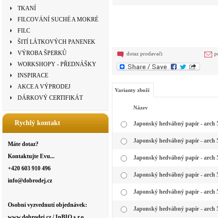
TKANÍ
FILCOVÁNÍ SUCHÉ A MOKRÉ
FILC
ŠITÍ LÁTKOVÝCH PANENEK
VÝROBA ŠPERKŮ
dotaz prodavači
p
WORKSHOPY - PŘEDNÁŠKY
INSPIRACE
AKCE A VÝPRODEJ
Varianty zboží
DÁRKOVÝ CERTIFIKÁT
Název
Rychlý kontakt
Japonský hedvábný papír - arch 50
Japonský hedvábný papír - arch 5
Máte dotaz?
Kontaktujte Evu...
Japonský hedvábný papír - arch 5
+420 603 910 496
Japonský hedvábný papír - arch 5
info@dobrodej.cz
Japonský hedvábný papír - arch 5
Osobní vyzvednutí objednávek:
Japonský hedvábný papír - arch 5
www.dobrodej.cz / InBIO s.r.o.