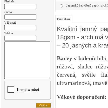
Předmět:
Japonský hedvábný papír - arch 
Jméno:
Popis zboží
Váš email:
Kvalitní jemný p
Telefon:
18gsm - arch má v
– 20 jasných a kr
Barvy v balení:
bílá,
růžová, sladce růž
červená, světle fi
ultramarínová, tmavě 
Věkové doporučení: