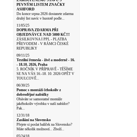
ZAKOUPENÉMU STAVU S
PEVNÝM LISTEM ZNAČKY
ASHFORD
Do konce srpna 2026 dostanete zdarma
druhý list navíc v hustotě podle...
11/05/25
DOPRAVA ZDARMA PŘI
OBJEDNÁVCE NAD 5000 KČ!!!
ZÁSILKOVNA I PPL - PLATBA
PŘEVODEM - V RÁMCI ČESKÉ
REPUBLIKY
09/11/25
Textilní řemesla - živě a moderně - 16.
- 18.10. 2026, Praha
5. ROČNÍK V PŘÍPRAVĚ - TĚŠÍME
SE NA VÁS 16.-18. 10. 2026 OPĚT V
TOULCOVĚ...
06/30/25
Pomoc s montáží čehokoliv z
dobrodějné nabídky
Obáváte se samostatné montáže
jakéhokoliv výrobku v naší nabídce?
Pak...
12/31/18
Zasílání na Slovensko
Přejete si poslat balíček na Slovensko?
Máte několik možností... Zboží...
05/24/18