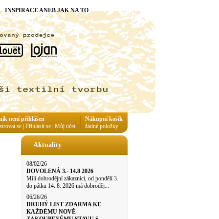
INSPIRACE ANEB JAK NA TO
ník není přihlášen
Nákupní košík
strovat se
|
Přihlásit se
|
Můj účet
žádné položky
Aktuality
08/02/26
DOVOLENÁ 3.- 14.8 2026
Milí dobrodějní zákazníci, od pondělí 3.
do pátku 14. 8. 2026 má dobroděj...
06/26/26
DRUHÝ LIST ZDARMA KE
KAŽDÉMU NOVĚ