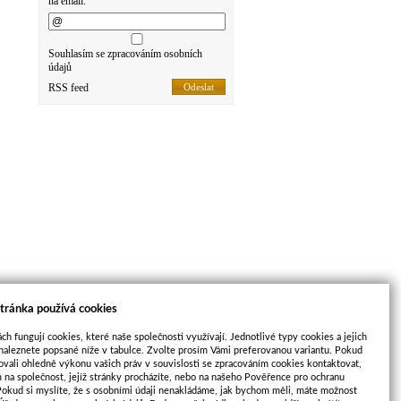
na email.
Souhlasím se zpracováním osobních
údajů
RSS feed
Odeslat
tránka používá cookies
ch fungují cookies, které naše společnosti využívají. Jednotlivé typy cookies a jejich
naleznete popsané níže v tabulce. Zvolte prosím Vámi preferovanou variantu. Pokud
ovali ohledně výkonu vašich práv v souvislosti se zpracováním cookies kontaktovat,
m na společnost, jejíž stránky procházíte, nebo na našeho Pověřence pro ochranu
Pokud si myslíte, že s osobními údaji nenakládáme, jak bychom měli, máte možnost