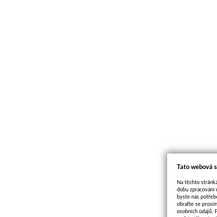
Tato webová s
Na těchto stránká
dobu zpracování 
byste nás potřeb
obraťte se prosí
osobních údajů. 