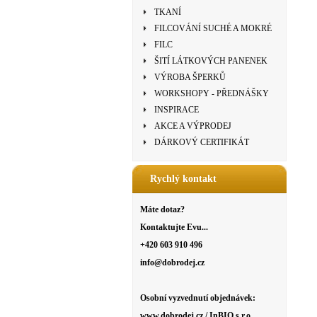
TKANÍ
FILCOVÁNÍ SUCHÉ A MOKRÉ
FILC
ŠITÍ LÁTKOVÝCH PANENEK
VÝROBA ŠPERKŮ
WORKSHOPY - PŘEDNÁŠKY
INSPIRACE
AKCE A VÝPRODEJ
DÁRKOVÝ CERTIFIKÁT
Rychlý kontakt
Máte dotaz?
Kontaktujte Evu...
+420 603 910 496
info@dobrodej.cz
Osobní vyzvednutí objednávek:
www.dobrodej.cz / InBIO s.r.o.