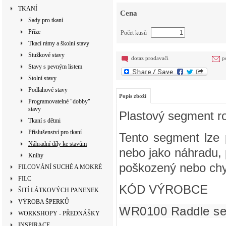
TKANÍ
Cena
Sady pro tkaní
Příze
Počet kusů
Tkací rámy a školní stavy
Stužkové stavy
dotaz prodavači
p
Stavy s pevným listem
Stolní stavy
Podlahové stavy
Popis zboží
Programovatelné "dobby"
stavy
Plastový segment ro
Tkaní s dětmi
Příslušenství pro tkaní
Tento segment lze 
Náhradní díly ke stavům
nebo jako náhradu, 
Knihy
poškozený nebo chy
FILCOVÁNÍ SUCHÉ A MOKRÉ
FILC
KÓD VÝROBCE
ŠITÍ LÁTKOVÝCH PANENEK
VÝROBA ŠPERKŮ
WR0100 Raddle se
WORKSHOPY - PŘEDNÁŠKY
INSPIRACE