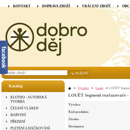
KONTAKT
DOPRAVA ZBOŽÍ
VRÁCENÍ ZBOŽÍ
OBC
HLEDAT
Katalog
Výrobci
Louët
LOUËT Segment
LOUËT Segment rozřazovače - 
KLOTHO - AUTORSKÁ
TVORBA
Výrobce
ČESÁNÍ VLÁKEN
Kód produktu
BARVENÍ
Záruka
PŘEDENÍ
Dostupnost
PLETENÍ A HÁČKOVÁNÍ