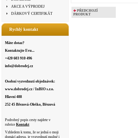
AKCE A VÝPRODEJ
PŘEDCHOZÍ
DÁRKOVÝ CERTIFIKÁT
PRODUKT
Rychlý kontakt
Máte dotaz?
Kontaktujte Evu...
+420 603 910 496
info@dobrodej.cz
Osobní vyzvednutí objednávek:
www.dobrodej.cz / InBIO s.r.o.
Hlavní 488
252 45 Březová-Oleško, Březová
Podrobný popis cesty najdete v
rubrice
Kontakt
Vzhledem k tomu, že se jedná o moji
domácí adresu, je vyzvednutí možné i