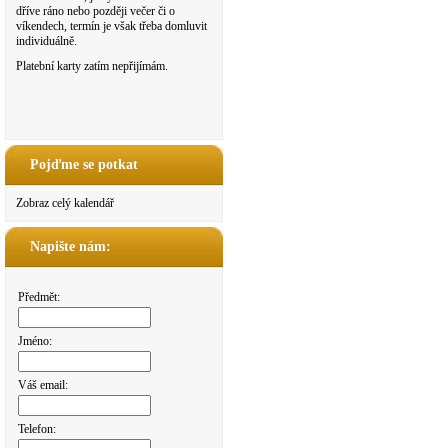
dříve ráno nebo později večer či o
víkendech, termín je však třeba domluvit
individuálně.
Platební karty zatím nepřijímám.
Pojďme se potkat
Zobraz celý kalendář
Napište nám:
Předmět:
Jméno:
Váš email:
Telefon: