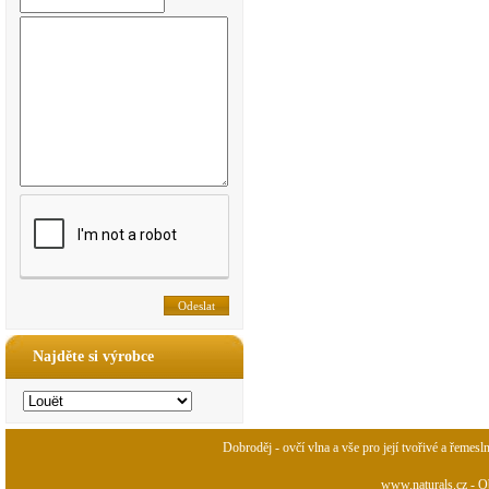
Najděte si výrobce
Dobroděj - ovčí vlna a vše pro její tvořivé a řemesl
www.naturals.cz - Ob