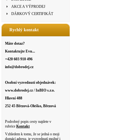
AKCE A VÝPRODEJ
DÁRKOVÝ CERTIFIKÁT
Rychlý kontakt
Máte dotaz?
Kontaktujte Evu...
+420 603 910 496
info@dobrodej.cz
Osobní vyzvednutí objednávek:
www.dobrodej.cz / InBIO s.r.o.
Hlavní 488
252 45 Březová-Oleško, Březová
Podrobný popis cesty najdete v
rubrice
Kontakt
Vzhledem k tomu, že se jedná o moji
domácí adresu, je vyzvednutí možné i