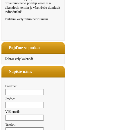
dříve ráno nebo později večer či o
víkendech, termín je však třeba domluvit
individuálně.
Platební karty zatím nepřijímám.
Pojďme se potkat
Zobraz celý kalendář
Napište nám:
Předmět:
Jméno:
Váš email:
Telefon: