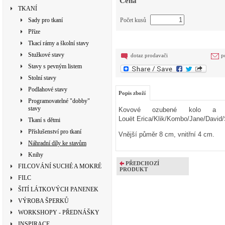
Cena
TKANÍ
Sady pro tkaní
Počet kusů
Příze
Tkací rámy a školní stavy
Stužkové stavy
dotaz prodavači
p
Stavy s pevným listem
Stolní stavy
Podlahové stavy
Popis zboží
Programovatelné "dobby"
stavy
Kovové ozubené kolo a z
Louët Erica/Klik/Kombo/Jane/David
Tkaní s dětmi
Příslušenství pro tkaní
Vnější půměr 8 cm, vnitřní 4 cm.
Náhradní díly ke stavům
Knihy
PŘEDCHOZÍ
FILCOVÁNÍ SUCHÉ A MOKRÉ
PRODUKT
FILC
ŠITÍ LÁTKOVÝCH PANENEK
VÝROBA ŠPERKŮ
WORKSHOPY - PŘEDNÁŠKY
INSPIRACE