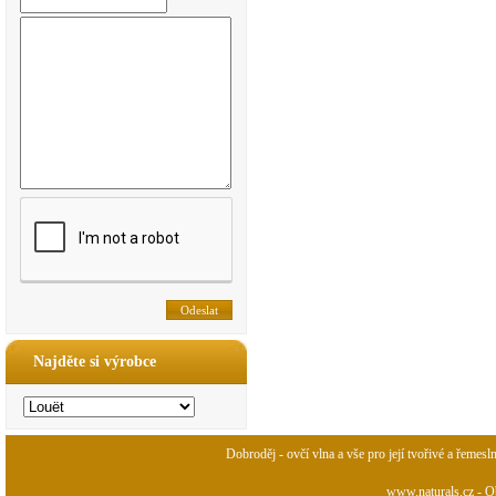
Najděte si výrobce
Dobroděj - ovčí vlna a vše pro její tvořivé a řemesl
www.naturals.cz - Ob