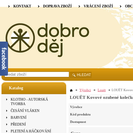
KONTAKT
DOPRAVA ZBOŽÍ
VRÁCENÍ ZBOŽÍ
OBC
HLEDAT
Katalog
Výrobci
Louët
LOUËT Kovové 
LOUËT Kovové ozubené kolečko
KLOTHO - AUTORSKÁ
TVORBA
Výrobce
ČESÁNÍ VLÁKEN
Kód produktu
BARVENÍ
Dostupnost
PŘEDENÍ
PLETENÍ A HÁČKOVÁNÍ