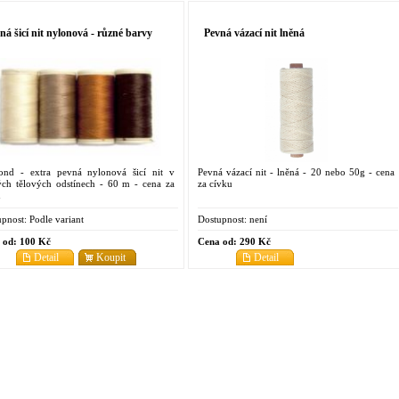
ná šicí nit nylonová - různé barvy
Pevná vázací nit lněná
ond - extra pevná nylonová šicí nit v
Pevná vázací nit - lněná - 20 nebo 50g - cena
ých tělových odstínech - 60 m - cena za
za cívku
u
pnost:
Podle variant
Dostupnost:
není
 od:
100 Kč
Cena od:
290 Kč
Detail
Koupit
Detail