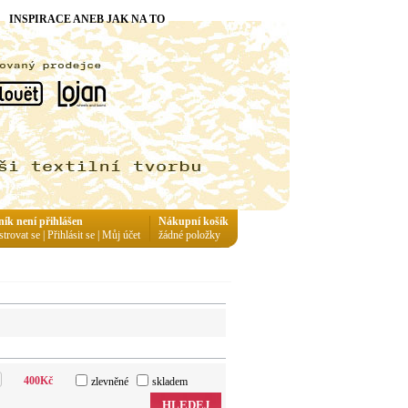
INSPIRACE ANEB JAK NA TO
ník není přihlášen
Nákupní košík
strovat se
|
Přihlásit se
|
Můj účet
žádné položky
400
Kč
zlevněné
skladem
HLEDEJ