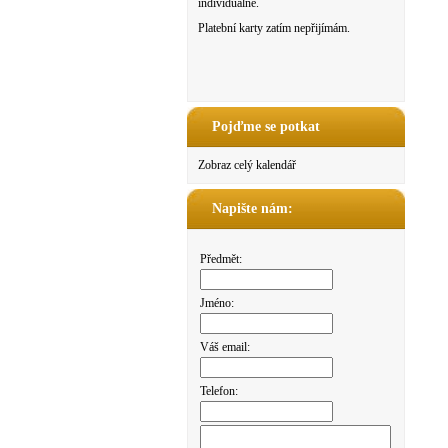
individuálně.
Platební karty zatím nepřijímám.
Pojďme se potkat
Zobraz celý kalendář
Napište nám:
Předmět:
Jméno:
Váš email:
Telefon: