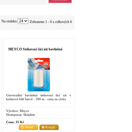
Na stránku
Zobrazeno 1 - 6 z celkových 6
MEYCO Stehovací šící nit bavlněná
Univerzální bavlněná stehovací šicí nit v
krémově bílé barvě - 300 m - cena za cívku
Výrobce:
Meyco
Dostupnost:
Skladem
Cena:
35 Kč
Detail
Koupit