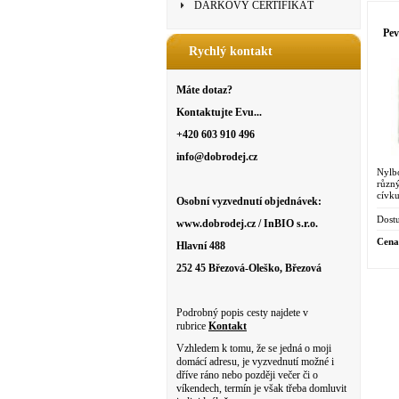
DÁRKOVÝ CERTIFIKÁT
Pev
Rychlý kontakt
Máte dotaz?
Kontaktujte Evu...
+420 603 910 496
info@dobrodej.cz
Nylb
různ
cívk
Osobní vyzvednutí objednávek:
Dostu
www.dobrodej.cz / InBIO s.r.o.
Cena
Hlavní 488
252 45 Březová-Oleško, Březová
Podrobný popis cesty najdete v
rubrice
Kontakt
Vzhledem k tomu, že se jedná o moji
domácí adresu, je vyzvednutí možné i
dříve ráno nebo později večer či o
víkendech, termín je však třeba domluvit