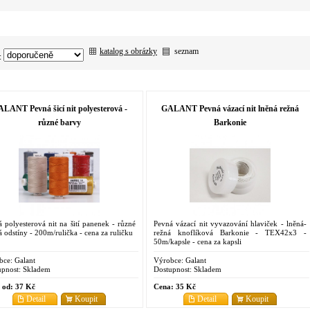
katalog s obrázky
seznam
:
LANT Pevná šicí nit polyesterová -
GALANT Pevná vázací nit lněná režná
různé barvy
Barkonie
 polyesterová nit na šití panenek - různé
Pevná vázací nit vyvazování hlaviček - lněná-
á odstíny - 200m/rulička - cena za ruličku
režná knoflíková Barkonie - TEX42x3 -
50m/kapsle - cena za kapsli
bce:
Galant
Výrobce:
Galant
pnost:
Skladem
Dostupnost:
Skladem
 od:
37 Kč
Cena:
35 Kč
Detail
Koupit
Detail
Koupit