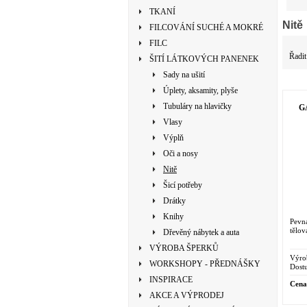
TKANÍ
Nitě
FILCOVÁNÍ SUCHÉ A MOKRÉ
FILC
Řadit
ŠITÍ LÁTKOVÝCH PANENEK
Sady na ušití
Úplety, aksamity, plyše
Tubuláry na hlavičky
GA
Vlasy
Výplň
Oči a nosy
Nitě
Šicí potřeby
Drátky
Knihy
Pevná
tělov
Dřevěný nábytek a auta
VÝROBA ŠPERKŮ
Výro
WORKSHOPY - PŘEDNÁŠKY
Dostu
INSPIRACE
Cena
AKCE A VÝPRODEJ