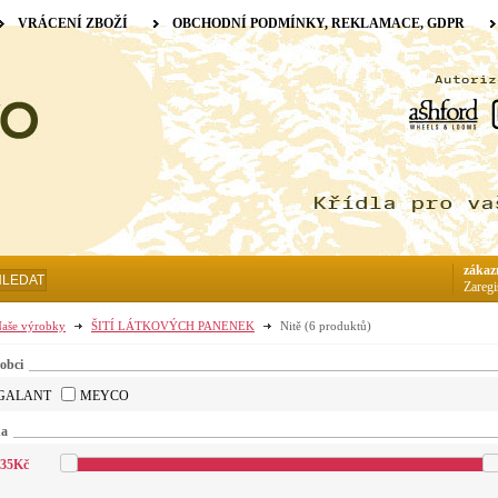
VRÁCENÍ ZBOŽÍ
OBCHODNÍ PODMÍNKY, REKLAMACE, GDPR
zákaz
HLEDAT
Zaregi
aše výrobky
ŠITÍ LÁTKOVÝCH PANENEK
Nitě
(6 produktů)
obci
GALANT
MEYCO
na
35
Kč