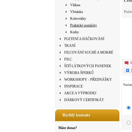
Cen
Vlákna
Vřetánka
Poče
Kolovrátky
Praktické pomůcky
Knihy
PLETENÍ A HÁČKOVÁNÍ
TKANÍ
FILCOVÁNÍ SUCHÉ A MOKRÉ
FILC
d
ŠITÍ LÁTKOVÝCH PANENEK
VÝROBA ŠPERKŮ
WORKSHOPY - PŘEDNÁŠKY
Varia
INSPIRACE
AKCE A VÝPRODEJ
DÁRKOVÝ CERTIFIKÁT
Rychlý kontakt
Máte dotaz?