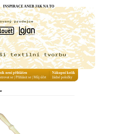
INSPIRACE ANEB JAK NA TO
ník není přihlášen
Nákupní košík
strovat se
|
Přihlásit se
|
Můj účet
žádné položky