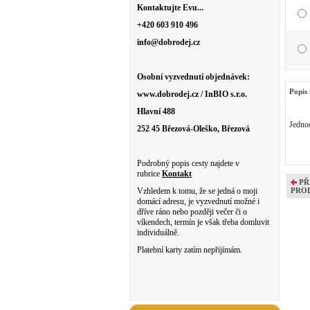
Kontaktujte Evu...
+420 603 910 496
info@dobrodej.cz
Osobní vyzvednutí objednávek:
Popis 
www.dobrodej.cz / InBIO s.r.o.
Hlavní 488
Jednod
252 45 Březová-Oleško, Březová
Podrobný popis cesty najdete v
rubrice
Kontakt
PŘ
Vzhledem k tomu, že se jedná o moji
PRO
domácí adresu, je vyzvednutí možné i
dříve ráno nebo později večer či o
víkendech, termín je však třeba domluvit
individuálně.
Platební karty zatím nepřijímám.