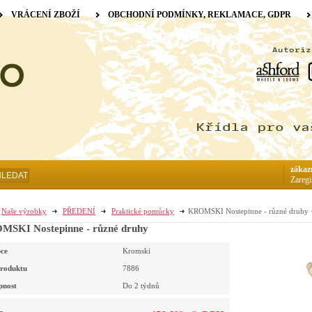
VRÁCENÍ ZBOŽÍ
OBCHODNÍ PODMÍNKY, REKLAMACE, GDPR
zákaz
HLEDAT
Zaregi
Naše výrobky
PŘEDENÍ
Praktické pomůcky
KROMSKI Nostepinne - různé druhy
SKI Nostepinne - různé druhy
ce
Kromski
roduktu
7886
pnost
Do 2 týdnů