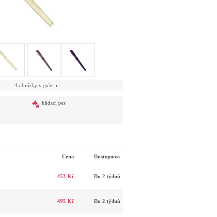
4 obrázky v galerii
hlídací pes
Cena
Dostupnost
453 Kč
Do 2 týdnů
495 Kč
Do 2 týdnů