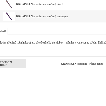
KROMSKI Nostepinne - mořený ořech
KROMSKI Nostepinne - mořený mahagon
zboží
uchý dřevěný ruční nástroj pro převíjení přízí do klubek - přízi lze vytahovat ze středu. Délka
EDCHOZÍ
KROMSKI Nostepinne - různé druhy
DUKT