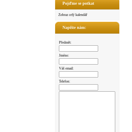
Pojďme se potkat
Zobraz celý kalendář
Napište nám:
Předmět:
Jméno:
Váš email:
Telefon: