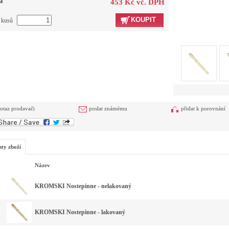
a
453 Kč vč. DPH
KOUPIT
t kusů
otaz prodavači
poslat známému
přidat k porovnání
nty zboží
Název
KROMSKI Nostepinne - nelakovaný
KROMSKI Nostepinne - lakovaný