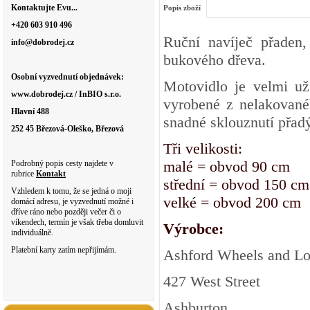
Kontaktujte Evu...
Popis zboží
+420 603 910 496
Ruční navíječ přaden,
info@dobrodej.cz
bukového dřeva.
Osobní vyzvednutí objednávek:
Motovidlo je velmi uži
www.dobrodej.cz / InBIO s.r.o.
vyrobené z nelakované
Hlavní 488
snadné sklouznutí přad
252 45 Březová-Oleško, Březová
Tři velikosti:
malé = obvod 90 cm
Podrobný popis cesty najdete v
rubrice
Kontakt
střední = obvod 150 cm
Vzhledem k tomu, že se jedná o moji
velké = obvod 200 cm
domácí adresu, je vyzvednutí možné i
dříve ráno nebo později večer či o
víkendech, termín je však třeba domluvit
Výrobce:
individuálně.
Platební karty zatím nepřijímám.
Ashford Wheels and L
427 West Street
Ashburton