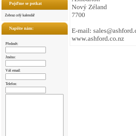
Pojďme se potkat
Nový Zéland
7700
Zobraz celý kalendář
Napište nám:
E-mail: sales@ashford.
www.ashford.co.nz
Předmět:
Jméno:
Váš email:
Telefon: