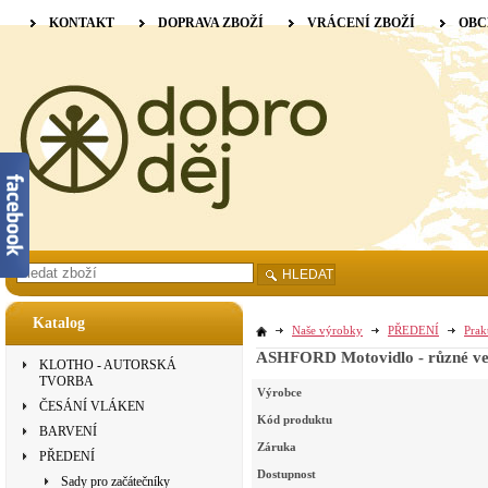
KONTAKT
DOPRAVA ZBOŽÍ
VRÁCENÍ ZBOŽÍ
OBC
HLEDAT
Katalog
Naše výrobky
PŘEDENÍ
Prak
ASHFORD Motovidlo - různé vel
KLOTHO - AUTORSKÁ
TVORBA
Výrobce
ČESÁNÍ VLÁKEN
Kód produktu
BARVENÍ
Záruka
PŘEDENÍ
Dostupnost
Sady pro začátečníky