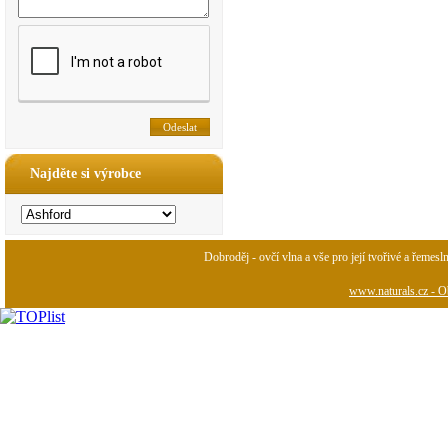
Najděte si výrobce
Dobroděj - ovčí vlna a vše pro její tvořivé a řemesl
www.naturals.cz - Ob