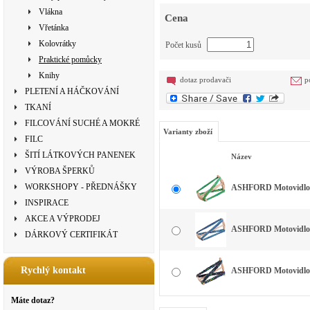
Vlákna
Cena
Vřetánka
Kolovrátky
Počet kusů
Praktické pomůcky
Knihy
dotaz prodavači
p
PLETENÍ A HÁČKOVÁNÍ
TKANÍ
FILCOVÁNÍ SUCHÉ A MOKRÉ
Varianty zboží
FILC
ŠITÍ LÁTKOVÝCH PANENEK
Název
VÝROBA ŠPERKŮ
WORKSHOPY - PŘEDNÁŠKY
ASHFORD Motovidlo 
INSPIRACE
AKCE A VÝPRODEJ
ASHFORD Motovidlo -
DÁRKOVÝ CERTIFIKÁT
Rychlý kontakt
ASHFORD Motovidlo -
Máte dotaz?