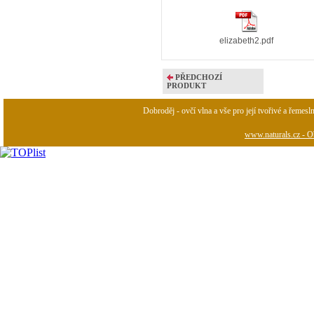
elizabeth2.pdf
PŘEDCHOZÍ
PRODUKT
Dobroděj - ovčí vlna a vše pro její tvořivé a řemesl
www.naturals.cz - Ob