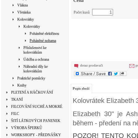
Cena
Vlákna
Vřetánka
Počet kusů
Kolovrátky
Kolovrátky
Poháněné elektřinou
Poháněné nohama
Příslušenství ke
kolovrátkům
Údržba a ochrana
dotaz prodavači
p
Náhradní díly ke
kolovrátkům
Praktické pomůcky
Knihy
Popis zboží
PLETENÍ A HÁČKOVÁNÍ
Kolovrátek Elizabeth 
TKANÍ
FILCOVÁNÍ SUCHÉ A MOKRÉ
Elizabeth 30" je Ash
FILC
ŠITÍ LÁTKOVÝCH PANENEK
během - předení na n
VÝROBA ŠPERKŮ
POZOR! TENTO KO
WORKSHOPY - PŘEDNÁŠKY