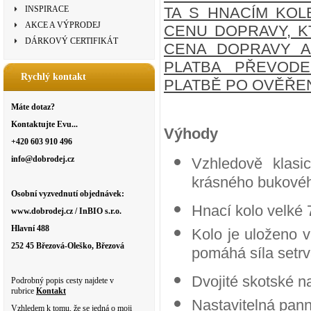
INSPIRACE
TA S HNACÍM KOL
AKCE A VÝPRODEJ
CENU DOPRAVY, K
DÁRKOVÝ CERTIFIKÁT
CENA DOPRAVY A
PLATBA PŘEVODE
Rychlý kontakt
PLATBĚ PO OVĚŘE
Máte dotaz?
Kontaktujte Evu...
Výhody
+420 603 910 496
info@dobrodej.cz
Vzhledově klasic
krásného bukové
Osobní vyzvednutí objednávek:
Hnací kolo velké 
www.dobrodej.cz / InBIO s.r.o.
Hlavní 488
Kolo je uloženo v
252 45 Březová-Oleško, Březová
pomáhá síla setrv
Dvojité skotské n
Podrobný popis cesty najdete v
rubrice
Kontakt
Nastavitelná pann
Vzhledem k tomu, že se jedná o moji