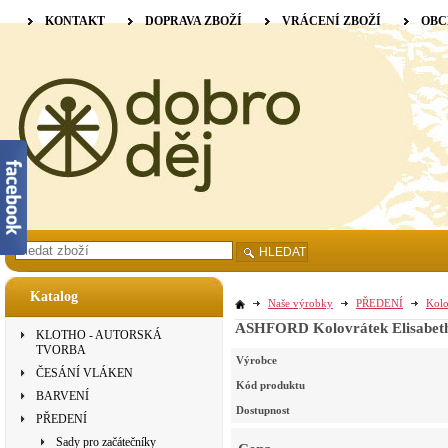
KONTAKT
DOPRAVA ZBOŽÍ
VRÁCENÍ ZBOŽÍ
OBC
HLEDAT
Katalog
Naše výrobky
PŘEDENÍ
Kolo
ASHFORD Kolovrátek Elisabeth 
KLOTHO - AUTORSKÁ
TVORBA
Výrobce
ČESÁNÍ VLÁKEN
Kód produktu
BARVENÍ
Dostupnost
PŘEDENÍ
Sady pro začátečníky