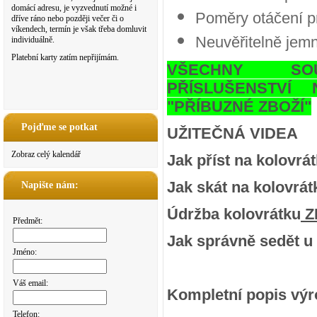
domácí adresu, je vyzvednutí možné i
Poměry otáčení p
dříve ráno nebo později večer či o
víkendech, termín je však třeba domluvit
Neuvěřitelně jemn
individuálně.
Platební karty zatím nepřijímám.
VŠECHNY SOU
PŘÍSLUŠENSTVÍ
"PŘÍBUZNÉ ZBOŽÍ"
Pojďme se potkat
UŽITEČNÁ VIDEA
Zobraz celý kalendář
Jak příst na kolovrá
Jak skát na kolovrát
Napište nám:
Údržba kolovrátku
Z
Předmět:
Jak správně sedět u
Jméno:
Váš email:
Kompletní popis vý
Telefon: