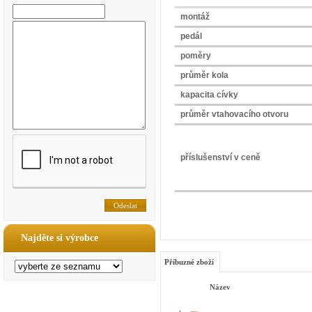
montáž
pedál
poměry
průměr kola
kapacita cívky
průměr vtahovacího otvoru
příslušenství v ceně
Najděte si výrobce
Příbuzné zboží
Název