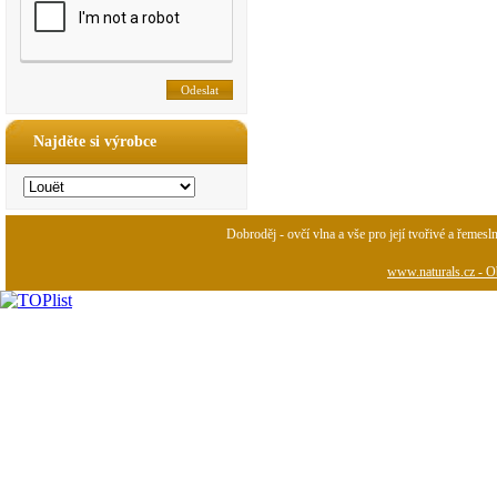
Najděte si výrobce
Dobroděj - ovčí vlna a vše pro její tvořivé a řemesl
www.naturals.cz - Ob