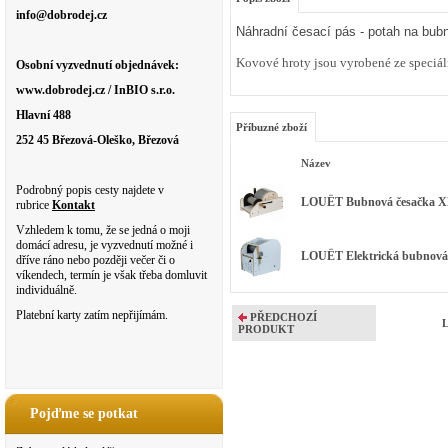
info@dobrodej.cz
Náhradní česací pás - potah na bubn
Kovové hroty jsou vyrobené ze speciál
Osobní vyzvednutí objednávek:
www.dobrodej.cz / InBIO s.r.o.
Hlavní 488
Příbuzné zboží
252 45 Březová-Oleško, Březová
Název
Podrobný popis cesty najdete v
LOUËT Bubnová česačka XL 
rubrice
Kontakt
Vzhledem k tomu, že se jedná o moji
domácí adresu, je vyzvednutí možné i
LOUËT Elektrická bubnová 
dříve ráno nebo později večer či o
víkendech, termín je však třeba domluvit
individuálně.
Platební karty zatím nepřijímám.
PŘEDCHOZÍ
L
PRODUKT
Pojďme se potkat