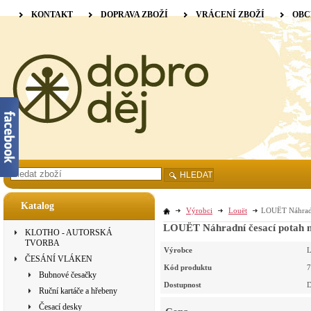
KONTAKT
DOPRAVA ZBOŽÍ
VRÁCENÍ ZBOŽÍ
OBC
HLEDAT
Katalog
Výrobci
Louët
LOUËT Náhradní
LOUËT Náhradní česací potah na
KLOTHO - AUTORSKÁ
TVORBA
Výrobce
L
ČESÁNÍ VLÁKEN
Kód produktu
7
Bubnové česačky
Dostupnost
D
Ruční kartáče a hřebeny
Česací desky