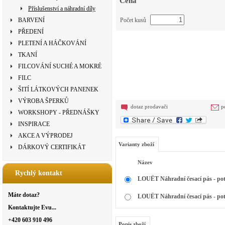
Cena
Příslušenství a náhradní díly
BARVENÍ
Počet kusů
PŘEDENÍ
PLETENÍ A HÁČKOVÁNÍ
TKANÍ
FILCOVÁNÍ SUCHÉ A MOKRÉ
FILC
ŠITÍ LÁTKOVÝCH PANENEK
VÝROBA ŠPERKŮ
dotaz prodavači
p
WORKSHOPY - PŘEDNÁŠKY
INSPIRACE
AKCE A VÝPRODEJ
Varianty zboží
DÁRKOVÝ CERTIFIKÁT
Název
Rychlý kontakt
LOUËT Náhradní česací pás - pota
Máte dotaz?
LOUËT Náhradní česací pás - pota
Kontaktujte Evu...
+420 603 910 496
Popis zboží