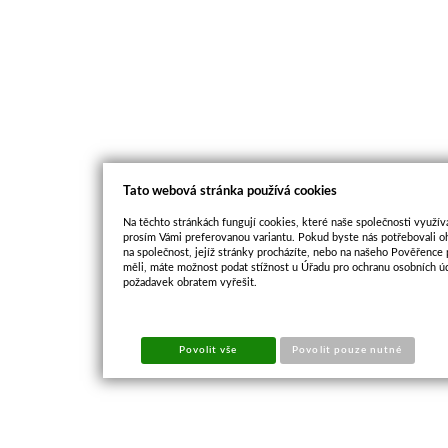
Tato webová stránka používá cookies
Na těchto stránkách fungují cookies, které naše společnosti využíva
prosím Vámi preferovanou variantu. Pokud byste nás potřebovali oh
na společnost, jejíž stránky procházíte, nebo na našeho Pověřence
měli, máte možnost podat stížnost u Úřadu pro ochranu osobních ú
požadavek obratem vyřešit.
Povolit vše
Povolit pouze nutné