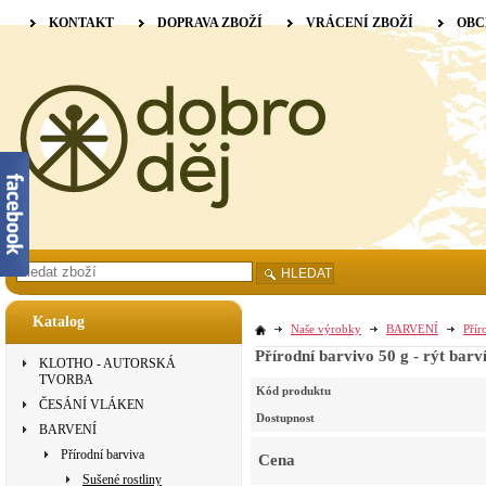
KONTAKT
DOPRAVA ZBOŽÍ
VRÁCENÍ ZBOŽÍ
OBC
HLEDAT
Katalog
Naše výrobky
BARVENÍ
Přír
Přírodní barvivo 50 g - rýt barv
KLOTHO - AUTORSKÁ
TVORBA
Kód produktu
ČESÁNÍ VLÁKEN
Dostupnost
BARVENÍ
Přírodní barviva
Cena
Sušené rostliny