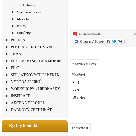
Extrakty
Syntetické barvy
Mořidla
Knihy
Pomůcky
dotaz prodavači
p
PŘEDENÍ
PLETENÍ A HÁČKOVÁNÍ
TKANÍ
FILCOVÁNÍ SUCHÉ A MOKRÉ
Množstevní slevy
FILC
ŠITÍ LÁTKOVÝCH PANENEK
Množství
VÝROBA ŠPERKŮ
2 - 4
WORKSHOPY - PŘEDNÁŠKY
5 - 9
INSPIRACE
10 a více
AKCE A VÝPRODEJ
DÁRKOVÝ CERTIFIKÁT
Rychlý kontakt
Popis zboží