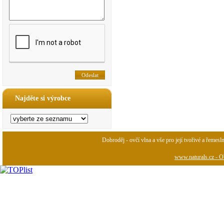
Najděte si výrobce
Dobroděj - ovčí vlna a vše pro její tvořivé a řemesl
www.naturals.cz - Ob