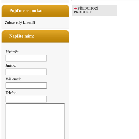
PŘEDCHOZÍ
Pojďme se potkat
PRODUKT
Zobraz celý kalendář
Napište nám:
Předmět:
Jméno:
Váš email:
Telefon: