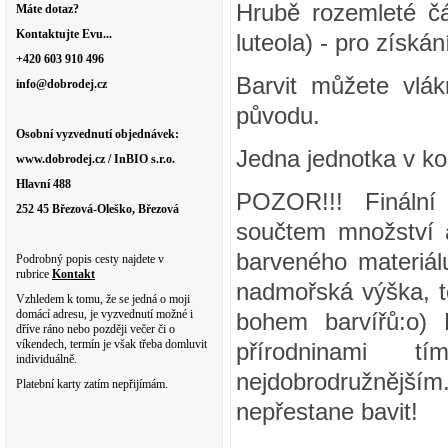
Hrubě rozemleté čás
Máte dotaz?
Kontaktujte Evu...
luteola) - pro získá
+420 603 910 496
Barvit můžete vlák
info@dobrodej.cz
původu.
Osobní vyzvednutí objednávek:
Jedna jednotka v ko
www.dobrodej.cz / InBIO s.r.o.
Hlavní 488
POZOR!!! Finální
252 45 Březová-Oleško, Březová
součtem množství a
barveného materiálu
Podrobný popis cesty najdete v
rubrice
Kontakt
nadmořská výška, to
Vzhledem k tomu, že se jedná o moji
domácí adresu, je vyzvednutí možné i
bohem barvířů:o) 
dříve ráno nebo později večer či o
víkendech, termín je však třeba domluvit
přírodninami tí
individuálně.
nejdobrodružnější
Platební karty zatím nepřijímám.
nepřestane bavit!