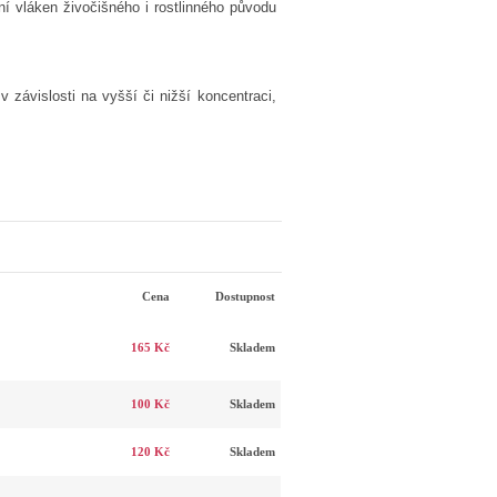
í vláken živočišného i rostlinného původu
závislosti na vyšší či nižší koncentraci,
Cena
Dostupnost
165 Kč
Skladem
100 Kč
Skladem
120 Kč
Skladem