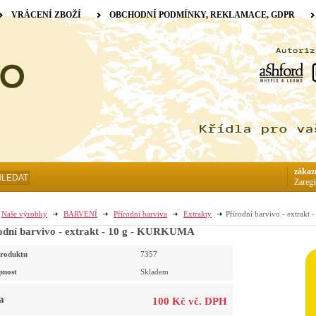
VRÁCENÍ ZBOŽÍ
OBCHODNÍ PODMÍNKY, REKLAMACE, GDPR
zákaz
HLEDAT
Zaregi
Naše výrobky
BARVENÍ
Přírodní barviva
Extrakty
Přírodní barvivo - extrak
odní barvivo - extrakt - 10 g - KURKUMA
roduktu
7357
pnost
Skladem
a
100 Kč vč. DPH