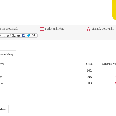
otaz prodavači
poslat známému
přidat k porovnání
tevní slevy
tví
Sleva
Cena/ks
v
10%
19
20%
íce
30%
zboží