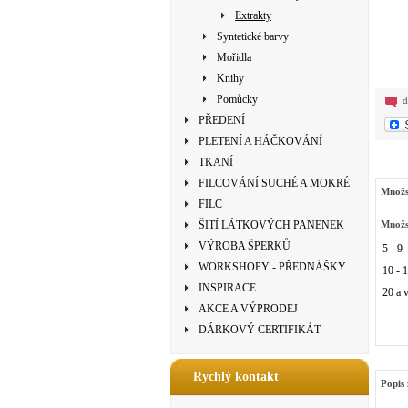
Extrakty
Syntetické barvy
Mořidla
Knihy
Pomůcky
d
PŘEDENÍ
PLETENÍ A HÁČKOVÁNÍ
TKANÍ
FILCOVÁNÍ SUCHÉ A MOKRÉ
Množs
FILC
ŠITÍ LÁTKOVÝCH PANENEK
Množs
VÝROBA ŠPERKŮ
5 - 9
WORKSHOPY - PŘEDNÁŠKY
10 - 
INSPIRACE
20 a v
AKCE A VÝPRODEJ
DÁRKOVÝ CERTIFIKÁT
Rychlý kontakt
Popis 