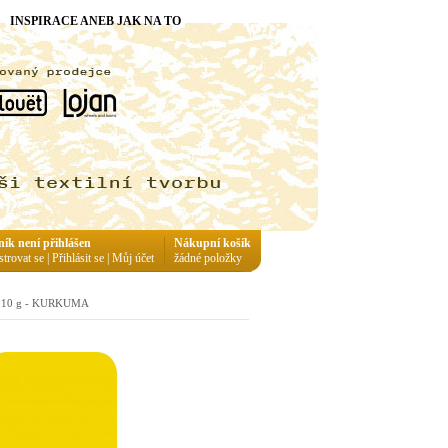
INSPIRACE ANEB JAK NA TO
ník není přihlášen
Nákupní košík
strovat se
|
Přihlásit se
|
Můj účet
žádné položky
t - 10 g - KURKUMA