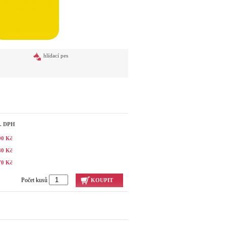
hlídací pes
č. DPH
90 Kč
80 Kč
70 Kč
Počet kusů
KOUPIT