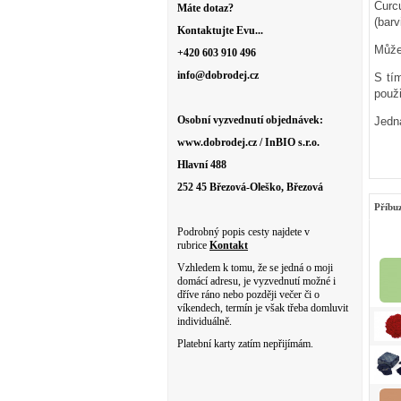
Curc
Máte dotaz?
(barv
Kontaktujte Evu...
Můžet
+420 603 910 496
info@dobrodej.cz
S tí
použi
Osobní vyzvednutí objednávek:
Jedn
www.dobrodej.cz / InBIO s.r.o.
Hlavní 488
252 45 Březová-Oleško, Březová
Příbu
Podrobný popis cesty najdete v
rubrice
Kontakt
Vzhledem k tomu, že se jedná o moji
domácí adresu, je vyzvednutí možné i
dříve ráno nebo později večer či o
víkendech, termín je však třeba domluvit
individuálně.
Platební karty zatím nepřijímám.