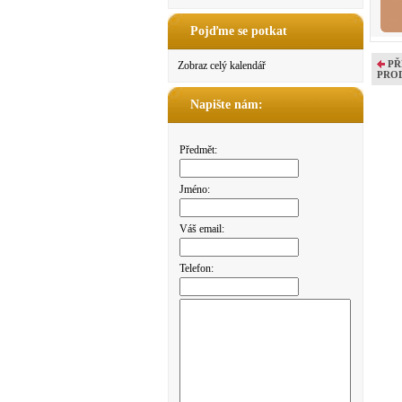
Pojďme se potkat
PŘ
Zobraz celý kalendář
PRO
Napište nám:
Předmět:
Jméno:
Váš email:
Telefon: