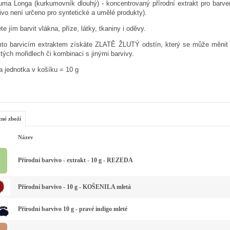
uma Longa (kurkumovník dlouhý) - koncentrovaný přírodní extrakt pro barven
ivo není určeno pro syntetické a umělé produkty).
e jím barvit vlákna, příze, látky, tkaniny i oděvy.
mto barvicím extraktem získáte ZLATĚ ŽLUTÝ odstín, který se může měnit v 
tých mořidlech či kombinaci s jinými barvivy.
a jednotka v košíku = 10 g
zné zboží
Název
Přírodní barvivo - extrakt - 10 g - REZEDA
Přírodní barvivo - 10 g - KOŠENILA mletá
Přírodní barvivo 10 g - pravé indigo mleté