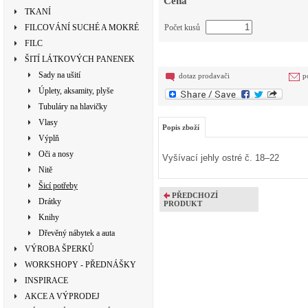
Cena
TKANÍ
FILCOVÁNÍ SUCHÉ A MOKRÉ
Počet kusů
FILC
ŠITÍ LÁTKOVÝCH PANENEK
Sady na ušití
dotaz prodavači
p
Úplety, aksamity, plyše
Tubuláry na hlavičky
Vlasy
Popis zboží
Výplň
Oči a nosy
Vyšívací jehly ostré č. 18–22
Nitě
Šicí potřeby
PŘEDCHOZÍ
Drátky
PRODUKT
Knihy
Dřevěný nábytek a auta
VÝROBA ŠPERKŮ
WORKSHOPY - PŘEDNÁŠKY
INSPIRACE
AKCE A VÝPRODEJ