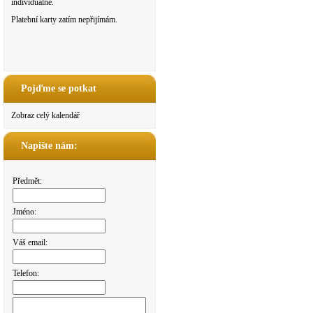
individuálně.
Platební karty zatím nepřijímám.
Pojďme se potkat
Zobraz celý kalendář
Napište nám:
Předmět:
Jméno:
Váš email:
Telefon: