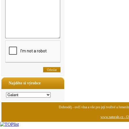
Najděte si výrobce
Dobroděj - ovčí vlna a vše pro její tvořivé a řemesl
www.naturals.cz - Ob