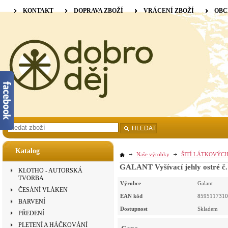
KONTAKT
DOPRAVA ZBOŽÍ
VRÁCENÍ ZBOŽÍ
OBC
HLEDAT
Katalog
Naše výrobky
ŠITÍ LÁTKOVÝC
GALANT Vyšívací jehly ostré č.
KLOTHO - AUTORSKÁ
TVORBA
Výrobce
Galant
ČESÁNÍ VLÁKEN
EAN kód
8595117310
BARVENÍ
Dostupnost
Skladem
PŘEDENÍ
PLETENÍ A HÁČKOVÁNÍ