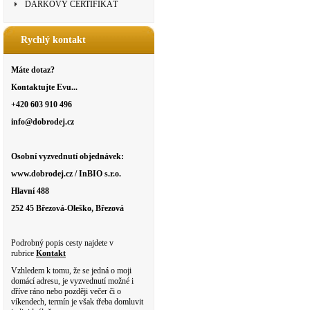
DÁRKOVÝ CERTIFIKÁT
Rychlý kontakt
Máte dotaz?
Kontaktujte Evu...
+420 603 910 496
info@dobrodej.cz
Osobní vyzvednutí objednávek:
www.dobrodej.cz / InBIO s.r.o.
Hlavní 488
252 45 Březová-Oleško, Březová
Podrobný popis cesty najdete v
rubrice
Kontakt
Vzhledem k tomu, že se jedná o moji
domácí adresu, je vyzvednutí možné i
dříve ráno nebo později večer či o
víkendech, termín je však třeba domluvit