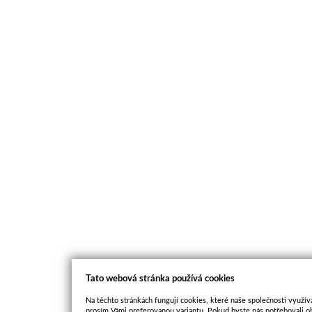
Tato webová stránka používá cookies
Na těchto stránkách fungují cookies, které naše společnosti využíva
prosím Vámi preferovanou variantu. Pokud byste nás potřebovali oh