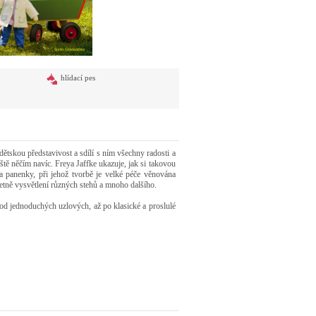
hlídací pes
dětskou představivost a sdílí s ním všechny radosti a
ště něčím navíc. Freya Jaffke ukazuje, jak si takovou
a panenky, při jehož tvorbě je velké péče věnována
etně vysvětlení různých stehů a mnoho dalšího.
od jednoduchých uzlových, až po klasické a proslulé