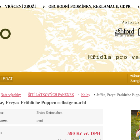
VRÁCENÍ ZBOŽÍ
OBCHODNÍ PODMÍNKY, REKLAMACE, GDPR
zákaz
HLEDAT
Zaregi
Naše výrobky
ŠITÍ LÁTKOVÝCH PANENEK
Knihy
Jaffke, Freya: Fröhliche Pupp
ke, Freya: Fröhliche Puppen selbstgemacht
ce
Freies Geisteleben
pnost
není
a
590 Kč vč. DPH