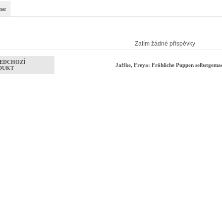
se
Zatím žádné příspěvky
EDCHOZÍ
Jaffke, Freya: Fröhliche Puppen selbstgem
DUKT