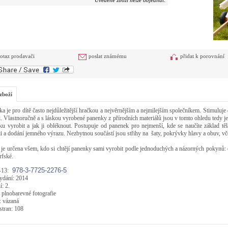
Uvedené zboží nelze objednat.
otaz prodavači
poslat známému
přidat k porovnání
zboží
a je pro dítě často nejdůležitější hračkou a nejvěrnějším a nejmilejším společníkem. Stimuluje 
i. Vlastnoručně a s láskou vyrobené panenky z přírodních materiálů jsou v tomto ohledu tedy je
u vyrobit a jak ji obléknout. Postupuje od panenek pro nejmenší, kde se naučíte základ těl
ji a dodání jemného výrazu. Nezbytnou součástí jsou střihy na šaty, pokrývky hlavy a obuv, vč
je určena všem, kdo si chtějí panenky sami vyrobit podle jednoduchých a názorných pokynů: 
rfské.
978-3-7725-2276-5
-
13
:
ydání
: 2014
í
:
2.
:
plnobarevné
fotografie
:
vázaná
stran
:
108