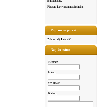
individuálně.
Platební karty zatím nepřijímám.
Pojďme se potkat
Zobraz celý kalendář
Napište nám:
Předmět:
Jméno:
Váš email:
Telefon: