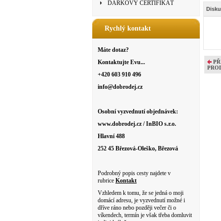
DÁRKOVÝ CERTIFIKÁT
Disku
Rychlý kontakt
Máte dotaz?
Kontaktujte Evu...
PŘ
PRO
+420 603 910 496
info@dobrodej.cz
Osobní vyzvednutí objednávek:
www.dobrodej.cz / InBIO s.r.o.
Hlavní 488
252 45 Březová-Oleško, Březová
Podrobný popis cesty najdete v
rubrice
Kontakt
Vzhledem k tomu, že se jedná o moji
domácí adresu, je vyzvednutí možné i
dříve ráno nebo později večer či o
víkendech, termín je však třeba domluvit