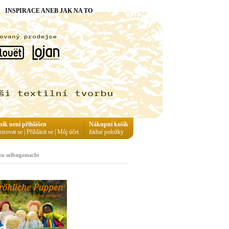
INSPIRACE ANEB JAK NA TO
ník není přihlášen
Nákupní košík
strovat se
|
Přihlásit se
|
Můj účet
žádné položky
en selbstgemacht