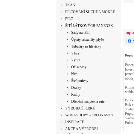
TKANÍ
FILCOVÁNÍ SUCHÉ A MOKRÉ
FILC
ŠITÍ LÁTKOVÝCH PANENEK
Sady na ušití
d
Úplety, aksamity, plyše
Tubuláry na hlavičky
Vlasy
Popis 
Výplň
Panenk
Oči a nosy
bolest
Nitě
panenk
obliče
Šicí potřeby
Kniha 
Drátky
waldo
Knihy
ISBN
Dřevěný nábytek a auta
Rok
v
VÝROBA ŠPERKŮ
Vydán
Popis
WORKSHOPY - PŘEDNÁŠKY
Vazba
INSPIRACE
Počet 
AKCE A VÝPRODEJ