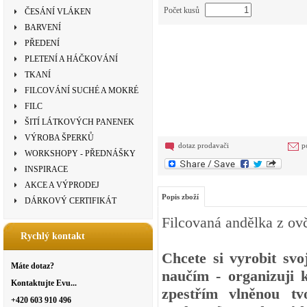
Počet kusů
ČESÁNÍ VLÁKEN
BARVENÍ
PŘEDENÍ
PLETENÍ A HÁČKOVÁNÍ
TKANÍ
FILCOVÁNÍ SUCHÉ A MOKRÉ
FILC
ŠITÍ LÁTKOVÝCH PANENEK
VÝROBA ŠPERKŮ
dotaz prodavači
p
WORKSHOPY - PŘEDNÁŠKY
INSPIRACE
AKCE A VÝPRODEJ
Popis zboží
DÁRKOVÝ CERTIFIKÁT
Filcovaná andělka z ovč
Rychlý kontakt
Chcete si vyrobit svo
Máte dotaz?
naučím - organizuji 
Kontaktujte Evu...
zpestřím vlněnou tvo
+420 603 910 496