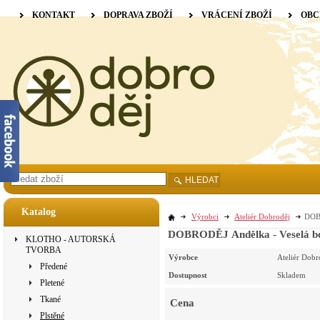
KONTAKT
DOPRAVA ZBOŽÍ
VRÁCENÍ ZBOŽÍ
OBC
HLEDAT
Katalog
Výrobci
Ateliér Dobroděj
DOBR
DOBRODĚJ Andělka - Veselá b
KLOTHO - AUTORSKÁ
TVORBA
Výrobce
Ateliér Dobr
Předené
Dostupnost
Skladem
Pletené
Tkané
Cena
Plstěné