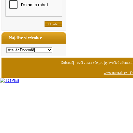
Najděte si výrobce
Dobroděj - ovčí vlna a vše pro její tvořivé a řemesl
www.naturals.cz - Ob