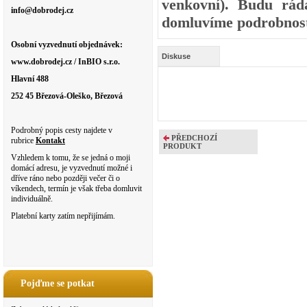
venkovní). Budu rád
info@dobrodej.cz
domluvíme podrobnost
Osobní vyzvednutí objednávek:
Diskuse
www.dobrodej.cz / InBIO s.r.o.
Hlavní 488
252 45 Březová-Oleško, Březová
Podrobný popis cesty najdete v
PŘEDCHOZÍ
rubrice
Kontakt
PRODUKT
Vzhledem k tomu, že se jedná o moji
domácí adresu, je vyzvednutí možné i
dříve ráno nebo později večer či o
víkendech, termín je však třeba domluvit
individuálně.
Platební karty zatím nepřijímám.
Pojďme se potkat