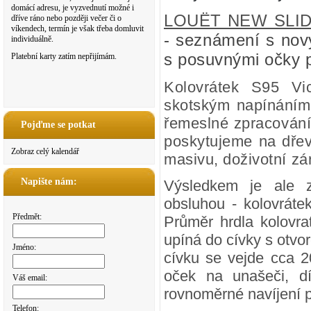
domácí adresu, je vyzvednutí možné i
LOUËT NEW SLID
dříve ráno nebo později večer či o
víkendech, termín je však třeba domluvit
- seznámení s nov
individuálně.
s posuvnými očky p
Platební karty zatím nepřijímám.
Kolovrátek S95 Vic
skotským napínáním
řemeslné zpracování 
Pojďme se potkat
poskytujeme na dřev
Zobraz celý kalendář
masivu, doživotní zá
Napište nám:
Výsledkem je ale z
obsluhou - kolovrátek
Předmět:
Průměr hrdla kolovr
upíná do cívky s otvor
Jméno:
cívku se vejde cca 2
oček na unašeči, dí
Váš email:
rovnoměrné navíjení p
Telefon: