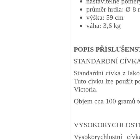
nastavitelné poměry
průměr hrdla: Ø 8
výška: 59 cm
váha: 3,6 kg
POPIS PŘÍSLUŠENS
STANDARDNÍ CÍVK
Standardní cívka z lak
Tuto cívku lze použít 
Victoria.
Objem cca 100 gramů t
VYSOKORYCHLOSTN
Vysokorychlostní cí