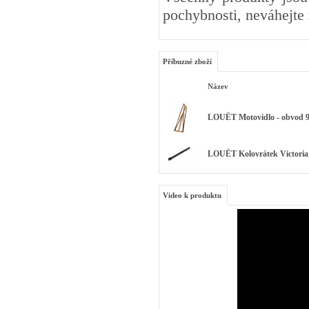
pochybnosti, neváhejte
Příbuzné zboží
Název
LOUËT Motovidlo - obvod 9
LOUËT Kolovrátek Victoria
Video k produktu