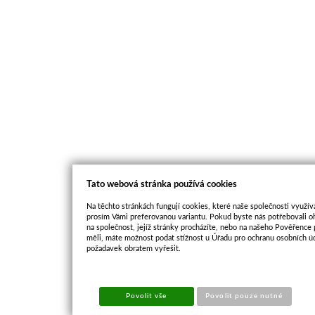
Tato webová stránka používá cookies
Na těchto stránkách fungují cookies, které naše společnosti využíva
prosím Vámi preferovanou variantu. Pokud byste nás potřebovali oh
na společnost, jejíž stránky procházíte, nebo na našeho Pověřence
měli, máte možnost podat stížnost u Úřadu pro ochranu osobních ú
požadavek obratem vyřešit.
Povolit vše
Povolit pouze nutné