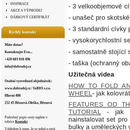
INSPIRACE
- 3 velkoobjemové c
AKCE A VÝPRODEJ
- unašeč pro skotsk
DÁRKOVÝ CERTIFIKÁT
- 3 standardní cívky
Rychlý kontakt
- vysokorychlostní s
Máte dotaz?
- samostatně stojící 
Kontaktujte Evu...
+420 603 910 496
- taška (ochranný ob
info@dobrodej.cz
Užitečná videa
Osobní vyzvednutí objednávek:
HOW TO FOLD AN
www.dobrodej.cz / InBIO s.r.o.
WHEEL
- jak kolovrá
Hlavní 488
252 45 Březová-Oleško, Březová
FEATURES OD TH
TUTORIAL
- jak k
Podrobný popis cesty najdete v
nainstalovat set pro
rubrice
Kontakt
bulky a uměleckých 
Vzhledem k tomu, že se jedná o moji