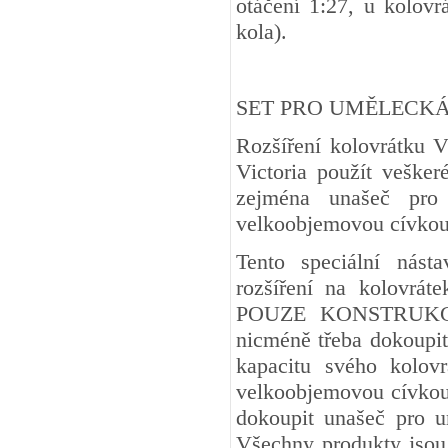
otáčení 1:27, u kolov
kola).
SET PRO UMĚLECK
Rozšíření kolovrátku V
Victoria použít vešker
zejména unašeč pro
velkoobjemovou cívkou
Tento speciální nást
rozšíření na kolovr
POUZE KONSTRUKCÍ
nicméně třeba dokoupit 
kapacitu svého kolov
velkoobjemovou cívkou.
dokoupit unašeč pro 
Všechny produkty jsou