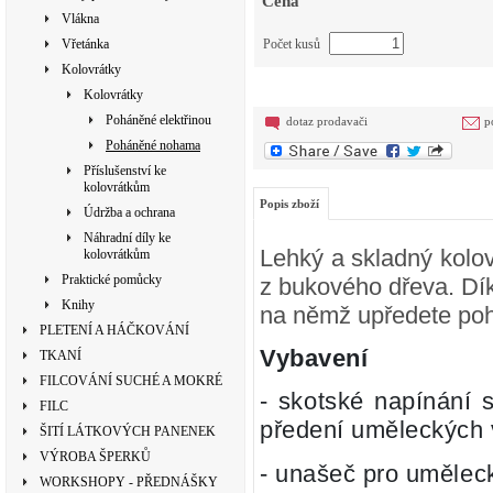
Cena
Vlákna
Vřetánka
Počet kusů
Kolovrátky
Kolovrátky
Poháněné elektřinou
dotaz prodavači
p
Poháněné nohama
Příslušenství ke
kolovrátkům
Popis zboží
Údržba a ochrana
Náhradní díly ke
Lehký a skladný kolov
kolovrátkům
Praktické pomůcky
z bukového dřeva. Dík
Knihy
na němž upředete poho
PLETENÍ A HÁČKOVÁNÍ
Vybavení
TKANÍ
FILCOVÁNÍ SUCHÉ A MOKRÉ
- skotské napínání 
FILC
předení uměleckých 
ŠITÍ LÁTKOVÝCH PANENEK
VÝROBA ŠPERKŮ
- unašeč pro umělec
WORKSHOPY - PŘEDNÁŠKY