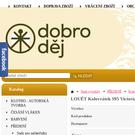
KONTAKT
DOPRAVA ZBOŽÍ
VRÁCENÍ ZBOŽÍ
OBC
HLEDAT
Katalog
Naše výrobky
PŘEDENÍ
Kolo
LOUËT Kolovrátek S95 Victoria
KLOTHO - AUTORSKÁ
TVORBA
Výrobce
ČESÁNÍ VLÁKEN
Kód produktu
BARVENÍ
Dostupnost
PŘEDENÍ
Sady pro začátečníky