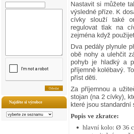
Nastavit si můžete tak
výsledné příze. K do
cívky slouží také o
regulovat tlak na c
zejména když použijete
Dva pedály plynule 
obě nohy a ulehčit z
pohyb je hladký a p
příjemně kolébavý. To
příst děti.
Za příjemnou a užit
stojan (na 2 cívky), k
Najděte si výrobce
které jsou standardní
Popis ve zkratce:
hlavní kolo: Ø 36 