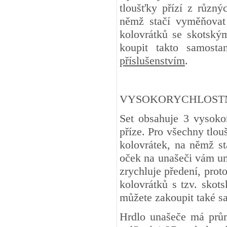
tloušťky přízí z různý
němž stačí vyměňovat 
kolovrátků se skotský
koupit takto samost
příslušenstvím
.
VYSOKORYCHLOSTNÍ
Set obsahuje 3 vysoko
příze. Pro všechny tlou
kolovrátek, na němž s
oček na unašeči vám um
zrychluje předení, proto
kolovrátků s tzv. skot
můžete zakoupit také s
Hrdlo unašeče má prů