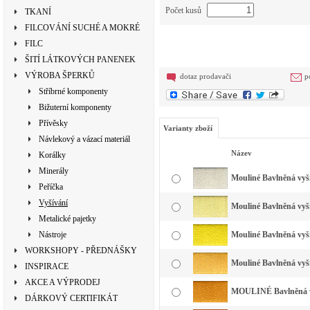
Počet kusů
TKANÍ
FILCOVÁNÍ SUCHÉ A MOKRÉ
FILC
ŠITÍ LÁTKOVÝCH PANENEK
VÝROBA ŠPERKŮ
dotaz prodavači
p
Stříbrné komponenty
Bižuterní komponenty
Přívěsky
Varianty zboží
Návlekový a vázací materiál
Název
Korálky
Minerály
Mouliné Bavlněná vyšív
Peříčka
Vyšívání
Mouliné Bavlněná vyšív
Metalické pajetky
Nástroje
Mouliné Bavlněná vyší
WORKSHOPY - PŘEDNÁŠKY
Mouliné Bavlněná vyšív
INSPIRACE
AKCE A VÝPRODEJ
MOULINÉ Bavlněná vyš
DÁRKOVÝ CERTIFIKÁT