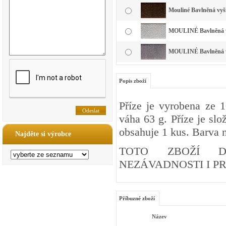
Mouliné Bavlněná vyš
MOULINÉ Bavlněná vyš
MOULINÉ Bavlněná vy
Popis zboží
Příze je vyrobena ze 
váha 63 g. Příze je slo
obsahuje 1 kus. Barva n
Najděte si výrobce
TOTO ZBOŽÍ DI
NEZÁVADNOSTI I PRO
Příbuzné zboží
Název