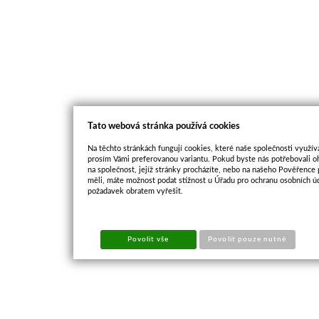
Tato webová stránka používá cookies
Na těchto stránkách fungují cookies, které naše společnosti využíva
prosím Vámi preferovanou variantu. Pokud byste nás potřebovali oh
na společnost, jejíž stránky procházíte, nebo na našeho Pověřence
měli, máte možnost podat stížnost u Úřadu pro ochranu osobních ú
požadavek obratem vyřešit.
Povolit vše
Povolit pouze nutné