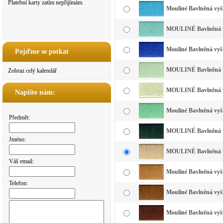
Platební karty zatím nepřijímám.
Mouliné Bavlněná vyší
MOULINÉ Bavlněná vy
Mouliné Bavlněná vyší
Pojďme se potkat
MOULINÉ Bavlněná vyš
Zobraz celý kalendář
MOULINÉ Bavlněná vyš
Napište nám:
Mouliné Bavlněná vyšív
Předmět:
MOULINÉ Bavlněná vyš
Jméno:
MOULINÉ Bavlněná vy
Váš email:
Mouliné Bavlněná vyší
Telefon:
Mouliné Bavlněná vyší
Mouliné Bavlněná vyší