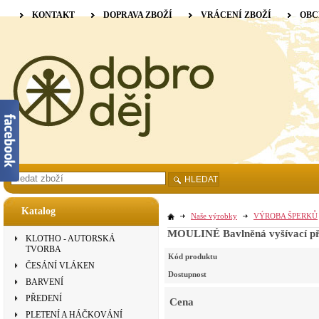
KONTAKT
DOPRAVA ZBOŽÍ
VRÁCENÍ ZBOŽÍ
OBC
HLEDAT
Katalog
Naše výrobky
VÝROBA ŠPERKŮ
MOULINÉ Bavlněná vyšívací př
KLOTHO - AUTORSKÁ
TVORBA
Kód produktu
ČESÁNÍ VLÁKEN
Dostupnost
BARVENÍ
PŘEDENÍ
Cena
PLETENÍ A HÁČKOVÁNÍ