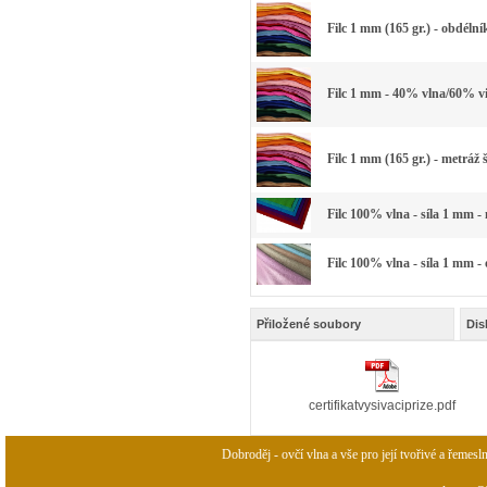
Filc 1 mm (165 gr.) - obdélní
Filc 1 mm - 40% vlna/60% vi
Filc 1 mm (165 gr.) - metráž 
Filc 100% vlna - síla 1 mm -
Filc 100% vlna - síla 1 mm -
Přiložené soubory
Dis
certifikatvysivaciprize.pdf
Dobroděj - ovčí vlna a vše pro její tvořivé a řemesl