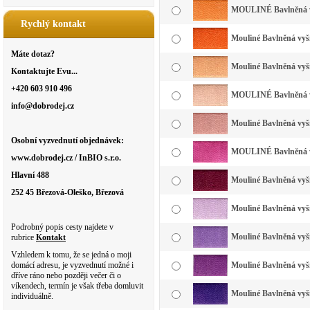
MOULINÉ Bavlněná vyš
Rychlý kontakt
Mouliné Bavlněná vyší
Máte dotaz?
Mouliné Bavlněná vyší
Kontaktujte Evu...
+420 603 910 496
MOULINÉ Bavlněná vyš
info@dobrodej.cz
Mouliné Bavlněná vyší
Osobní vyzvednutí objednávek:
MOULINÉ Bavlněná vy
www.dobrodej.cz / InBIO s.r.o.
Hlavní 488
Mouliné Bavlněná vyší
252 45 Březová-Oleško, Březová
Mouliné Bavlněná vyšív
Podrobný popis cesty najdete v
Mouliné Bavlněná vyšív
rubrice
Kontakt
Vzhledem k tomu, že se jedná o moji
domácí adresu, je vyzvednutí možné i
Mouliné Bavlněná vyší
dříve ráno nebo později večer či o
víkendech, termín je však třeba domluvit
Mouliné Bavlněná vyší
individuálně.