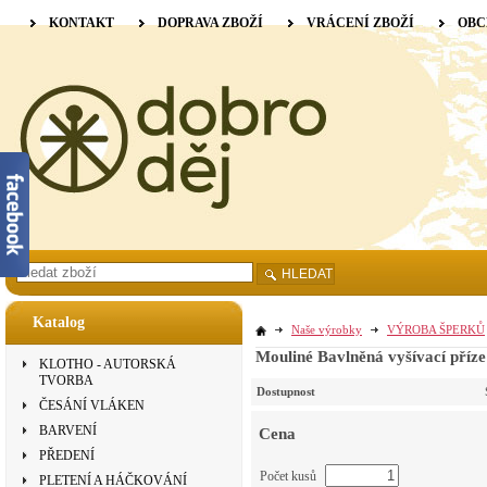
KONTAKT
DOPRAVA ZBOŽÍ
VRÁCENÍ ZBOŽÍ
OBC
HLEDAT
Katalog
Naše výrobky
VÝROBA ŠPERKŮ
Mouliné Bavlněná vyšívací příze
KLOTHO - AUTORSKÁ
TVORBA
Dostupnost
ČESÁNÍ VLÁKEN
BARVENÍ
Cena
PŘEDENÍ
Počet kusů
PLETENÍ A HÁČKOVÁNÍ