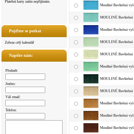
Platební karty zatím nepřijímám.
Mouliné Bavlněná vyší
MOULINÉ Bavlněná vy
Mouliné Bavlněná vyší
Pojďme se potkat
MOULINÉ Bavlněná vyš
Zobraz celý kalendář
MOULINÉ Bavlněná vyš
Napište nám:
Mouliné Bavlněná vyšív
Předmět:
MOULINÉ Bavlněná vyš
Jméno:
MOULINÉ Bavlněná vy
Váš email:
Mouliné Bavlněná vyší
Telefon:
Mouliné Bavlněná vyší
Mouliné Bavlněná vyší