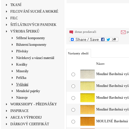
TKANÍ
FILCOVÁNÍ SUCHÉ A MOKRÉ
FILC
ŠITÍ LÁTKOVÝCH PANENEK
VÝROBA ŠPERKŮ
dotaz prodavači
p
Stříbrné komponenty
Bižuterní komponenty
Přívěsky
Varianty zboží
Návlekový a vázací materiál
Název
Korálky
Minerály
Mouliné Bavlněná vyšív
Peříčka
Vyšívání
Mouliné Bavlněná vyšív
Metalické pajetky
Nástroje
Mouliné Bavlněná vyší
WORKSHOPY - PŘEDNÁŠKY
Mouliné Bavlněná vyšív
INSPIRACE
AKCE A VÝPRODEJ
MOULINÉ Bavlněná vyš
DÁRKOVÝ CERTIFIKÁT