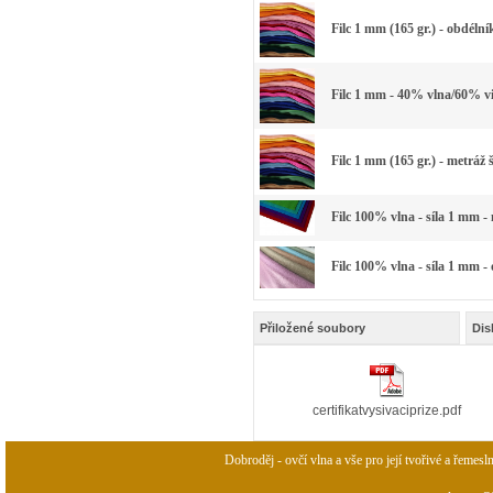
Filc 1 mm (165 gr.) - obdélní
Filc 1 mm - 40% vlna/60% vi
Filc 1 mm (165 gr.) - metráž 
Filc 100% vlna - síla 1 mm -
Filc 100% vlna - síla 1 mm -
Přiložené soubory
Dis
certifikatvysivaciprize.pdf
Dobroděj - ovčí vlna a vše pro její tvořivé a řemesl