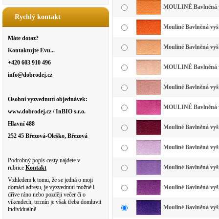
MOULINÉ Bavlněná vyš
Rychlý kontakt
Mouliné Bavlněná vyší
Máte dotaz?
Mouliné Bavlněná vyší
Kontaktujte Evu...
+420 603 910 496
MOULINÉ Bavlněná vyš
info@dobrodej.cz
Mouliné Bavlněná vyší
Osobní vyzvednutí objednávek:
MOULINÉ Bavlněná vy
www.dobrodej.cz / InBIO s.r.o.
Hlavní 488
Mouliné Bavlněná vyší
252 45 Březová-Oleško, Březová
Mouliné Bavlněná vyšív
Podrobný popis cesty najdete v
Mouliné Bavlněná vyšív
rubrice
Kontakt
Vzhledem k tomu, že se jedná o moji
domácí adresu, je vyzvednutí možné i
Mouliné Bavlněná vyší
dříve ráno nebo později večer či o
víkendech, termín je však třeba domluvit
Mouliné Bavlněná vyší
individuálně.