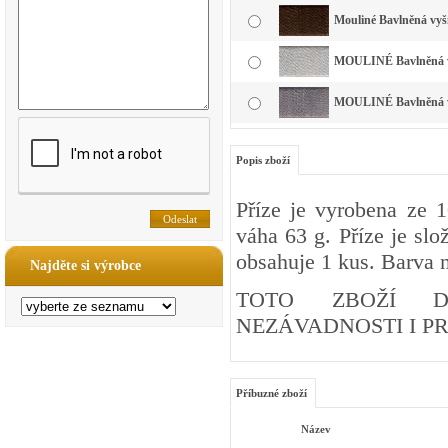
Mouliné Bavlněná vyš
MOULINÉ Bavlněná vyš
MOULINÉ Bavlněná vy
Popis zboží
Příze je vyrobena ze 
váha 63 g. Příze je slo
obsahuje 1 kus. Barva n
Najděte si výrobce
TOTO ZBOŽÍ DI
NEZÁVADNOSTI I PRO
Příbuzné zboží
Název