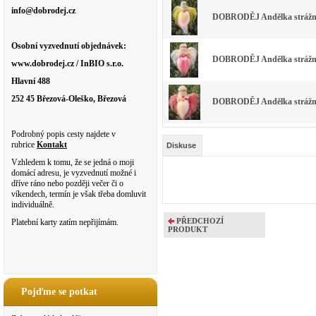
info@dobrodej.cz
DOBRODĚJ Andělka strážná
Osobní vyzvednutí objednávek:
DOBRODĚJ Andělka strážná
www.dobrodej.cz / InBIO s.r.o.
Hlavní 488
252 45 Březová-Oleško, Březová
DOBRODĚJ Andělka strážná
Podrobný popis cesty najdete v
rubrice
Kontakt
Diskuse
Vzhledem k tomu, že se jedná o moji
domácí adresu, je vyzvednutí možné i
dříve ráno nebo později večer či o
víkendech, termín je však třeba domluvit
individuálně.
PŘEDCHOZÍ
Platební karty zatím nepřijímám.
PRODUKT
Pojďme se potkat