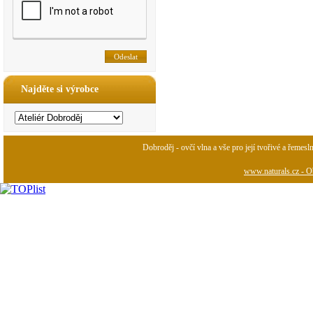
Najděte si výrobce
Dobroděj - ovčí vlna a vše pro její tvořivé a řemesl
www.naturals.cz - Ob