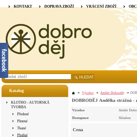
KONTAKT
DOPRAVA ZBOŽÍ
VRÁCENÍ ZBOŽÍ
OBC
HLEDAT
Katalog
Výrobci
Ateliér Dobroděj
DOBR
DOBRODĚJ Andělka strážná - z
KLOTHO - AUTORSKÁ
TVORBA
Výrobce
Ateliér Dobr
Předené
Dostupnost
Skladem
Pletené
Tkané
Cena
Plstěné