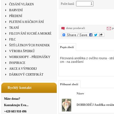
Počet kusů
ČESÁNÍ VLÁKEN
BARVENÍ
PŘEDENÍ
PLETENÍ A HÁČKOVÁNÍ
TKANÍ
dotaz prodavači
p
FILCOVÁNÍ SUCHÉ A MOKRÉ
FILC
ŠITÍ LÁTKOVÝCH PANENEK
Popis zboží
VÝROBA ŠPERKŮ
WORKSHOPY - PŘEDNÁŠKY
Filcovaná andělka z ovčího rouna - str
cm - na zavěšení
INSPIRACE
AKCE A VÝPRODEJ
DÁRKOVÝ CERTIFIKÁT
Příbuzné zboží
Rychlý kontakt
Název
Máte dotaz?
DOBRODĚJ Andělka strážn
Kontaktujte Evu...
+420 603 910 496