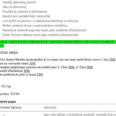
Hladký lakovaný povrch
Stav je přenosný
Použité je snadné a všestranné
Ideální pro začátečníky i pokročilé
Lze složit na plocho i s nataženou tkaninou a osnovou
Bidlen vedený shora s automatickou zarážkou
Nerezové ocelové paprsky navíc jako volitelné příslušenství
Extra Texsolv nitěnky navíc jako volitelné příslušenství
CHNY SOUVISEJÍCÍ PRODUKTY VOLITELNÉHO PŘÍSLUŠENSTVÍ NAJDETE 
Í"
EČNÁ VIDEA
ke složení 8listého (principiálně je to stejné, jen zde máte méně listů) stavu 1. část
ZDE
ní na snovacím rámu
ZDE
nadno natáhnout osnovu na stolní stav 1. část
ZDE
, 2. část
ZDE
použít třásňovač
ZDE
tí uměleckých přízí ve tkaní
ZDE
:
: 10,5 kg
ýrobku: TLFS6
letní popis
rchová úprava
lakovaný
stav vám přijde v rozložené podobě, montáž trvá cc