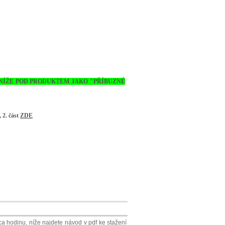
NÍŽE POD PRODUKTEM JAKO "PŘÍBUZNÉ
, 2. část
ZDE
a hodinu, níže najdete návod v pdf ke stažení plus