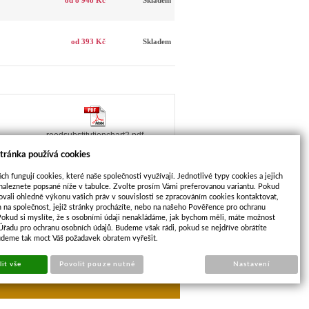
od 8 948 Kč
Skladem
od 393 Kč
Skladem
reedsubstitutionchart2.pdf
tránka používá cookies
ch fungují cookies, které naše společnosti využívají. Jednotlivé typy cookies a jejich
naleznete popsané níže v tabulce. Zvolte prosím Vámi preferovanou variantu. Pokud
ovali ohledně výkonu vašich práv v souvislosti se zpracováním cookies kontaktovat,
m na společnost, jejíž stránky procházíte, nebo na našeho Pověřence pro ochranu
Pokud si myslíte, že s osobními údaji nenakládáme, jak bychom měli, máte možnost
 Úřadu pro ochranu osobních údajů. Budeme však rádi, pokud se nejdříve obrátíte
DALŠÍ
NĚ ČLUNKOVÉ DRÁHY
udeme tak moct Váš požadavek obratem vyřešit.
PRODUKT
opu
Sun-shop
it vše
Povolit pouze nutné
Nastavení