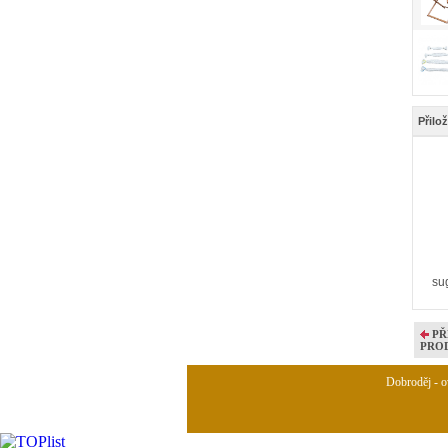
Přilo
su
PŘ
PRO
Dobroděj - ov