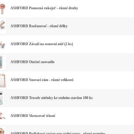
ASHFORD Pomocná rukojeť - různé druhy
ASHFORD Rozřazovač - různé délky
ASHFORD Závaží na osnovní nitě (2 ks)
ASHFORD Otočné snovadlo
ASHFORD Snovací rám - různé velikosti
ASHFORD Texsolv nitěnky ke stolním stavům 100 ks
ASHFORD Skrucovač třásní
ASHFORD Podlahový stojan pro stolní stavy - různé rozměry