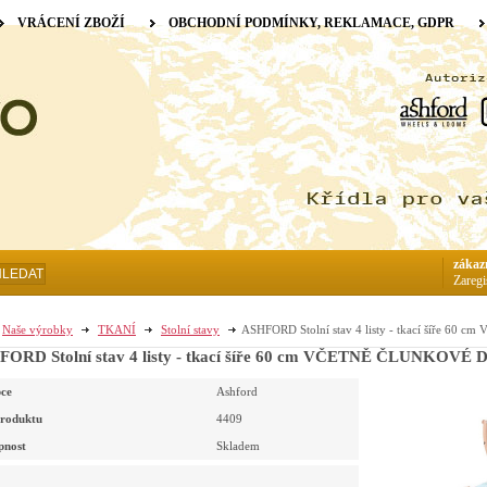
VRÁCENÍ ZBOŽÍ
OBCHODNÍ PODMÍNKY, REKLAMACE, GDPR
zákaz
HLEDAT
Zaregi
Naše výrobky
TKANÍ
Stolní stavy
ASHFORD Stolní stav 4 listy - tkací šíře 
ORD Stolní stav 4 listy - tkací šíře 60 cm VČETNĚ ČLUNKOVÉ
ce
Ashford
roduktu
4409
pnost
Skladem