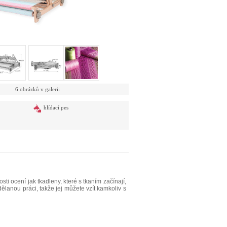
6 obrázků v galerii
hlídací pes
ti ocení jak tkadleny, které s tkaním začínají,
dělanou práci, takže jej můžete vzít kamkoliv s