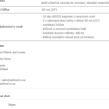
táž
další užitečné návody ke snování, skladbě materiá
í šířka
60 cm (24")
- 10 dpi (40/10) paprsek z nerezové oceli
- 2 x lakovaná tkací jehly v délce 56 cm (22")
- zavlékací háček
slušenství v ceně
- křížové a osnovní prokládací latě
- švédské texsolv nitěnky: 480 ks
-
tištěný montážní návod krok za krokem
bce:
rd Wheels and Looms
st Street
rton
Zéland
: sales@ashford.co.nz
shford.co.nz
zné zboží
Název