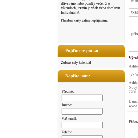
mon
dříve ráno nebo později večer či o
víkendech, termín je však třeba domluvit
tkac
individuálně.
Platební karty zatím nepřijímám.
pří
Pojďme se potkat
Výro
Zobraz celý kalendář
Ashfo
427 We
Napište nám:
Ashbu
Nový 
Předmět:
7700
E-mail
Jméno:
www.a
Váš email:
Příbu
Telefon: