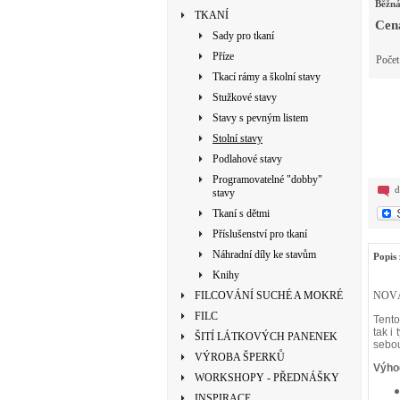
Běžná
TKANÍ
Cen
Sady pro tkaní
Příze
Poče
Tkací rámy a školní stavy
Stužkové stavy
Stavy s pevným listem
Stolní stavy
Podlahové stavy
Programovatelné "dobby"
d
stavy
Tkaní s dětmi
Příslušenství pro tkaní
Náhradní díly ke stavům
Popis 
Knihy
FILCOVÁNÍ SUCHÉ A MOKRÉ
NOVÁ
FILC
Tento
tak i
ŠITÍ LÁTKOVÝCH PANENEK
sebou
VÝROBA ŠPERKŮ
Výho
WORKSHOPY - PŘEDNÁŠKY
INSPIRACE