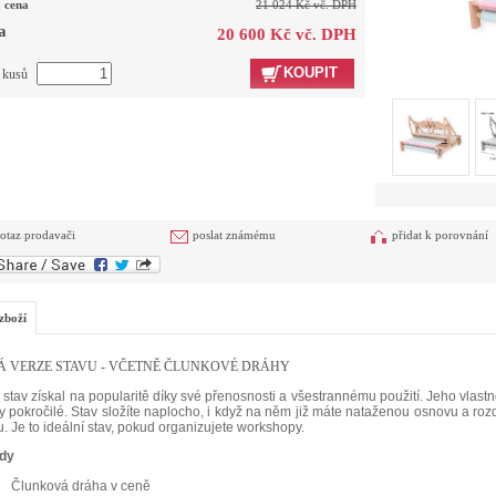
 cena
21 024 Kč vč. DPH
a
20 600 Kč vč. DPH
KOUPIT
t kusů
otaz prodavači
poslat známému
přidat k porovnání
zboží
 VERZE STAVU - VČETNĚ ČLUNKOVÉ DRÁHY
 stav získal na popularitě díky své přenosnosti a všestrannému použití. Jeho vlastnos
 ty pokročilé. Stav složíte naplocho, i když na něm již máte nataženou osnovu a roz
. Je to ideální stav, pokud organizujete workshopy.
dy
Člunková dráha v ceně