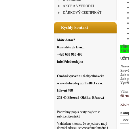
AKCE A VÝPRODEJ
DÁRKOVÝ CERTIFIKÁT
Rychlý kontakt
Máte dotaz?
VŠE
Kontaktujte Evu...
ZBOŽ
+420 603 910 496
UŽIT
info@dobrodej.cz
Návod 
Snová
Jak s
Osobní vyzvednutí objednávek:
Jak 
Využi
www.dobrodej.cz / InBIO s.r.o.
Hlavní 488
Váha
60 cm
252 45 Březová-Oleško, Březová
Kód v
Podrobný popis cesty najdete v
Komp
rubrice
Kontakt
pov
Vzhledem k tomu, že se jedná o moji
domácí adresu, je vyzvednutí možné i