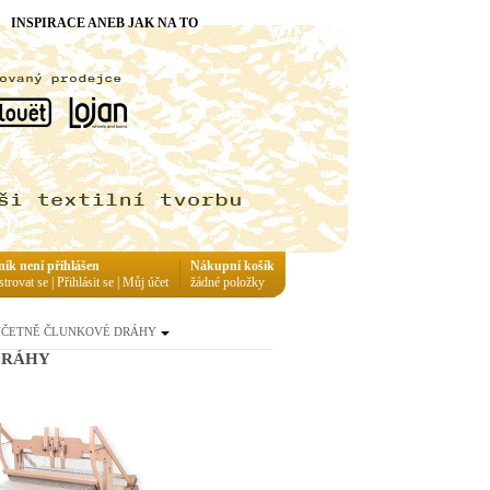
INSPIRACE ANEB JAK NA TO
ník není přihlášen
Nákupní košík
strovat se
|
Přihlásit se
|
Můj účet
žádné položky
60 cm VČETNĚ ČLUNKOVÉ DRÁHY
 DRÁHY