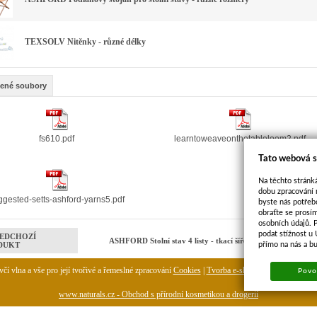
TEXSOLV Nitěnky - různé délky
žené soubory
fs610.pdf
learntoweaveonthetableloom2.pdf
Tato webová s
Na těchto stránká
dobu zpracování 
ggested-setts-ashford-yarns5.pdf
byste nás potřeb
obraťte se prosí
osobních údajů. 
podat stížnost u
EDCHOZÍ
ASHFORD Stolní stav 4 listy - tkací šíře 60 cm VČET
přímo na nás a b
DUKT
čí vlna a vše pro její tvořivé a řemeslné zpracování
Cookies
|
Tvorba e-shopu
-
pronájem e-sh
Povol
www.naturals.cz - Obchod s přírodní kosmetikou a drogerií