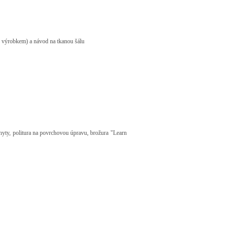
to výrobkem) a návod na tkanou šálu
chyty, politura na povrchovou úpravu, brožura "Learn