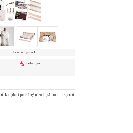
8 obrázků v galerii
hlídací pes
kaní, kompletní podrobný návod, plátěnou transportní