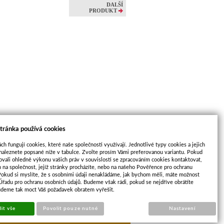
DALŠÍ
PRODUKT
tránka používá cookies
ch fungují cookies, které naše společnosti využívají. Jednotlivé typy cookies a jejich
naleznete popsané níže v tabulce. Zvolte prosím Vámi preferovanou variantu. Pokud
ovali ohledně výkonu vašich práv v souvislosti se zpracováním cookies kontaktovat,
m na společnost, jejíž stránky procházíte, nebo na našeho Pověřence pro ochranu
Pokud si myslíte, že s osobními údaji nenakládáme, jak bychom měli, máte možnost
 Úřadu pro ochranu osobních údajů. Budeme však rádi, pokud se nejdříve obrátíte
udeme tak moct Váš požadavek obratem vyřešit.
opu
Sun-shop
it vše
Povolit pouze nutné
Nastavení