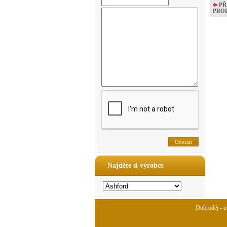
PŘ
PRO
Najděte si výrobce
Dobroděj - ov