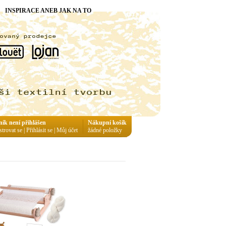
INSPIRACE ANEB JAK NA TO
ník není přihlášen
Nákupní košík
strovat se
|
Přihlásit se
|
Můj účet
žádné položky