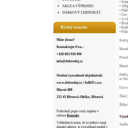
• Samp
AKCE A VÝPRODEJ
• 100
• Plát
DÁRKOVÝ CERTIFIKÁT
• List
• 2 x 
• Brož
Rychlý kontakt
• Kni
• Poli
Máte dotaz?
Kód p
Kontaktujte Evu...
Montá
+420 603 910 496
Povrch
info@dobrodej.cz
Materi
Další 
Osobní vyzvednutí objednávek:
to Wea
www.dobrodej.cz / InBIO s.r.o.
List s
Hlavní 488
Tkací 
252 45 Březová-Oleško, Březová
Šířka 
Podrobný popis cesty najdete v
rubrice
Kontakt
Výro
Vzhledem k tomu, že se jedná o moji
Ashfo
domácí adresu, je vyzvednutí možné i