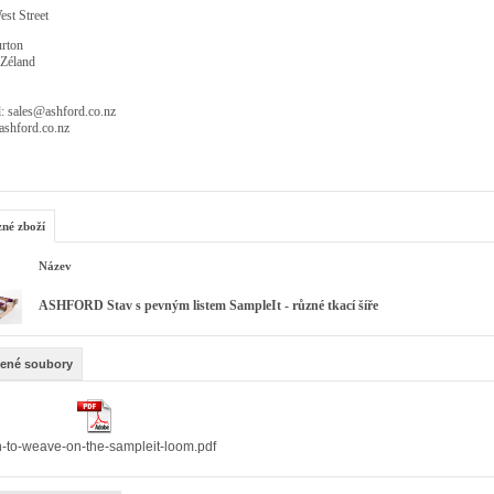
st Street
rton
Zéland
: sales@ashford.co.nz
shford.co.nz
zné zboží
Název
ASHFORD Stav s pevným listem SampleIt - různé tkací šíře
žené soubory
n-to-weave-on-the-sampleit-loom.pdf