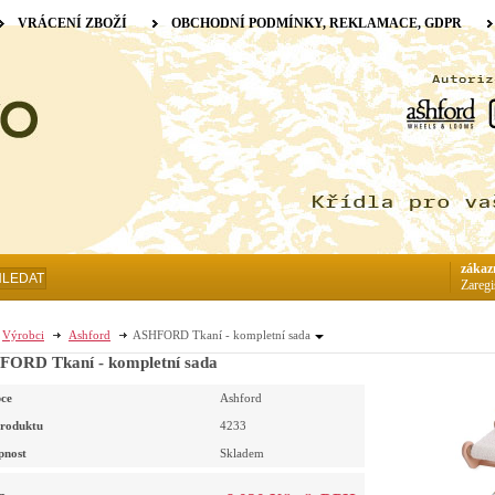
VRÁCENÍ ZBOŽÍ
OBCHODNÍ PODMÍNKY, REKLAMACE, GDPR
zákaz
HLEDAT
Zaregi
Výrobci
Ashford
ASHFORD Tkaní - kompletní sada
ORD Tkaní - kompletní sada
ce
Ashford
roduktu
4233
pnost
Skladem