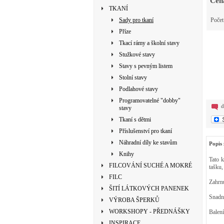
Cen
TKANÍ
Sady pro tkaní
Poče
Příze
Tkací rámy a školní stavy
Stužkové stavy
Stavy s pevným listem
Stolní stavy
Podlahové stavy
Programovatelné "dobby"
d
stavy
Tkaní s dětmi
Příslušenství pro tkaní
Náhradní díly ke stavům
Popis 
Knihy
Tato k
FILCOVÁNÍ SUCHÉ A MOKRÉ
tašku
FILC
Zahrnu
ŠITÍ LÁTKOVÝCH PANENEK
Snadn
VÝROBA ŠPERKŮ
WORKSHOPY - PŘEDNÁŠKY
Balení
INSPIRACE