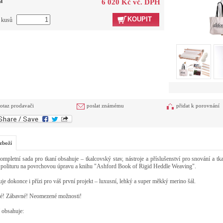
a
6 020 Kč vč. DPH
KOUPIT
t kusů
otaz prodavači
poslat známému
přidat k porovnání
zboží
ompletní sada pro tkaní obsahuje – tkalcovský stav, nástroje a příslušenství pro snování a t
, polituru na povrchovou úpravu a knihu "Ashford Book of Rigid Heddle Weaving".
je dokonce i přízi pro váš první projekt – luxusní, lehký a super měkký merino šál.
é! Zábavné! Neomezené možnosti!
 obsahuje: