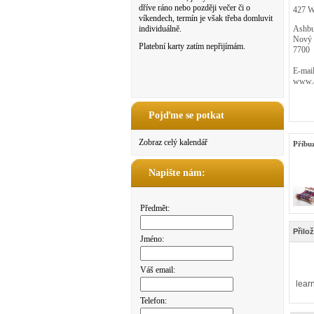
dříve ráno nebo později večer či o
427 We
víkendech, termín je však třeba domluvit
individuálně.
Ashbu
Nový 
Platební karty zatím nepřijímám.
7700
E-mail
www.a
Pojďme se potkat
Zobraz celý kalendář
Příbu
Napište nám:
Předmět:
Přilo
Jméno:
Váš email:
lear
Telefon: