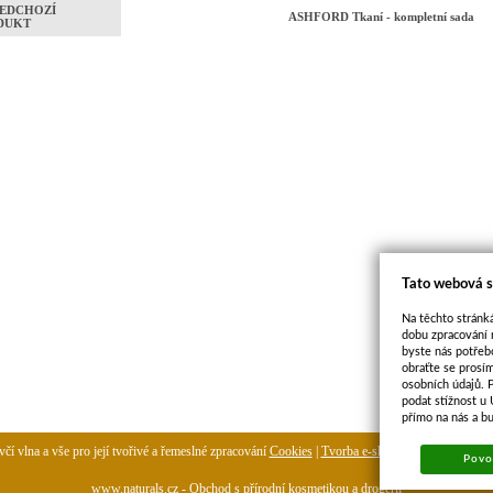
EDCHOZÍ
ASHFORD Tkaní - kompletní sada
DUKT
Tato webová s
Na těchto stránká
dobu zpracování 
byste nás potřeb
obraťte se prosí
osobních údajů. 
podat stížnost u
přímo na nás a b
čí vlna a vše pro její tvořivé a řemeslné zpracování
Cookies
|
Tvorba e-shopu
-
pronájem e-sh
Povol
www.naturals.cz - Obchod s přírodní kosmetikou a drogerií