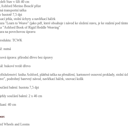
leIt Stav v šíři 40 cm
g Ashford Merino Bouclé příze
ěná transportní taška
 v hustotě 7,5 dpi
tkací jehla, stolní úchyty a navlékací háček
ura "Learn to Weave" (jako pdf, které obsahuje i návod ke složení stavu, je ke stažení pod tím
ha "Ashford Book of Rigid Heddle Weaving"
tura na povrchovou úpravu
roduktu: TCWK
ž: nutná
ová úprava: přírodní dřevo bez úpravy
ál: bukové tvrdé dřevo
příslušenství: kniha Ashford, plátěná taška na přenášení, kartonové osnovní proklady, stolní ú
ve", podrobný barevný návod, navlékací háček, snovací kolík
oučástí balení: hustota 7,5 dpi
jehly součástí balení: 2 x 46 cm
tkaní: 40 cm
bce:
rd Wheels and Looms