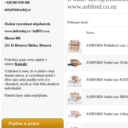
+420 603 910 496
www.ashford.co.nz
info@dobrodej.cz
Příbuzné zboží
Osobní vyzvednutí objednávek:
www.dobrodej.cz / InBIO s.r.o.
Název
Hlavní 488
252 45 Březová-Oleško, Březová
ASHFORD Podlahový stav JAC
Podrobný popis cesty najdete v
ASHFORD Stolní stav 16 listů
rubrice
Kontakt
Vzhledem k tomu, že se jedná o moji
domácí adresu, je vyzvednutí možné i
dříve ráno nebo později večer či o
ASHFORD Stolní stav KATIE 
víkendech, termín je však třeba domluvit
individuálně.
Platební karty zatím nepřijímám.
ASHFORD Stolní stav BROOK
ASHFORD Stolní stav 4 li
Pojďme se potkat