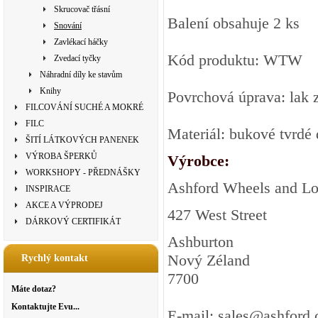
Skrucovač třásní
Balení obsahuje 2 ks
Snování
Zavlékací háčky
Kód produktu: WTW
Zvedací tyčky
Náhradní díly ke stavům
Knihy
Povrchová úprava: lak 
FILCOVÁNÍ SUCHÉ A MOKRÉ
FILC
Materiál: bukové tvrdé
ŠITÍ LÁTKOVÝCH PANENEK
VÝROBA ŠPERKŮ
Výrobce:
WORKSHOPY - PŘEDNÁŠKY
Ashford Wheels and L
INSPIRACE
AKCE A VÝPRODEJ
427 West Street
DÁRKOVÝ CERTIFIKÁT
Ashburton
Nový Zéland
Rychlý kontakt
7700
Máte dotaz?
Kontaktujte Evu...
E-mail: sales@ashford.