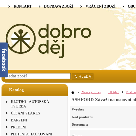
KONTAKT
DOPRAVA ZBOŽÍ
VRÁCENÍ ZBOŽÍ
OBC
HLEDAT
Katalog
Naše výrobky
TKANÍ
Přísluš
ASHFORD Závaží na osnovní nit
KLOTHO - AUTORSKÁ
TVORBA
Výrobce
ČESÁNÍ VLÁKEN
Kód produktu
BARVENÍ
Dostupnost
PŘEDENÍ
PLETENÍ A HÁČKOVÁNÍ