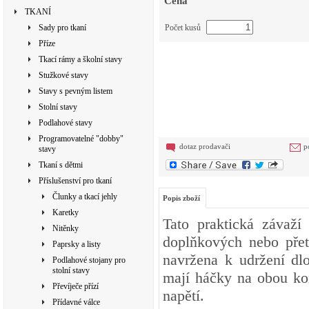
Cena
TKANÍ
Sady pro tkaní
Počet kusů
Příze
Tkací rámy a školní stavy
Stužkové stavy
Stavy s pevným listem
Stolní stavy
Podlahové stavy
Programovatelné "dobby"
dotaz prodavači
p
stavy
Tkaní s dětmi
Příslušenství pro tkaní
Člunky a tkací jehly
Popis zboží
Karetky
Tato praktická závaží
Nitěnky
doplňkových nebo přet
Paprsky a listy
navržena k udržení dlo
Podlahové stojany pro
stolní stavy
mají háčky na obou ko
Převíječe přízí
napětí.
Přídavné válce