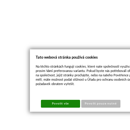
Tato webová stránka používá cookies
Na těchto stránkách fungují cookies, které naše společnosti využíva
prosím Vámi preferovanou variantu. Pokud byste nás potřebovali oh
na společnost, jejíž stránky procházíte, nebo na našeho Pověřence
měli, máte možnost podat stížnost u Úřadu pro ochranu osobních ú
požadavek obratem vyřešit.
Povolit vše
Povolit pouze nutné